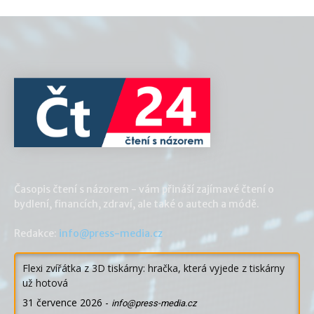
Časopis čtení s názorem - vám přináší zajímavé čtení o
bydlení, financích, zdraví, ale také o autech a módě.
Redakce:
info@press-media.cz
Flexi zvířátka z 3D tiskárny: hračka, která vyjede z tiskárny
už hotová
31 července 2026
-
info@press-media.cz