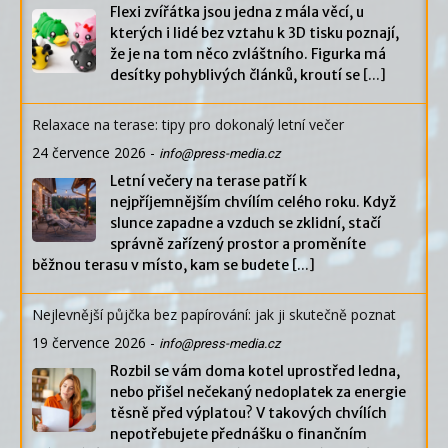
Flexi zvířátka jsou jedna z mála věcí, u
kterých i lidé bez vztahu k 3D tisku poznají,
že je na tom něco zvláštního. Figurka má
desítky pohyblivých článků, kroutí se
[...]
Relaxace na terase: tipy pro dokonalý letní večer
24 července 2026
-
info@press-media.cz
Letní večery na terase patří k
nejpříjemnějším chvílím celého roku. Když
slunce zapadne a vzduch se zklidní, stačí
správně zařízený prostor a proměníte
běžnou terasu v místo, kam se budete
[...]
Nejlevnější půjčka bez papírování: jak ji skutečně poznat
19 července 2026
-
info@press-media.cz
Rozbil se vám doma kotel uprostřed ledna,
nebo přišel nečekaný nedoplatek za energie
těsně před výplatou? V takových chvílích
nepotřebujete přednášku o finančním