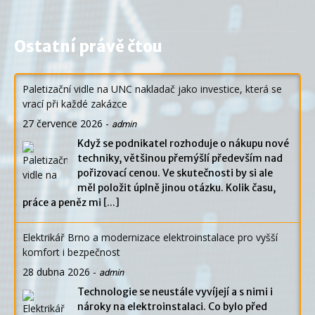
Ostatní právě čtou
Paletizační vidle na UNC nakladač jako investice, která se
vrací při každé zakázce
27 července 2026
-
admin
Když se podnikatel rozhoduje o nákupu nové
techniky, většinou přemýšlí především nad
pořizovací cenou. Ve skutečnosti by si ale
měl položit úplně jinou otázku. Kolik času,
práce a peněz mi
[...]
Elektrikář Brno a modernizace elektroinstalace pro vyšší
komfort i bezpečnost
28 dubna 2026
-
admin
Technologie se neustále vyvíjejí a s nimi i
nároky na elektroinstalaci. Co bylo před