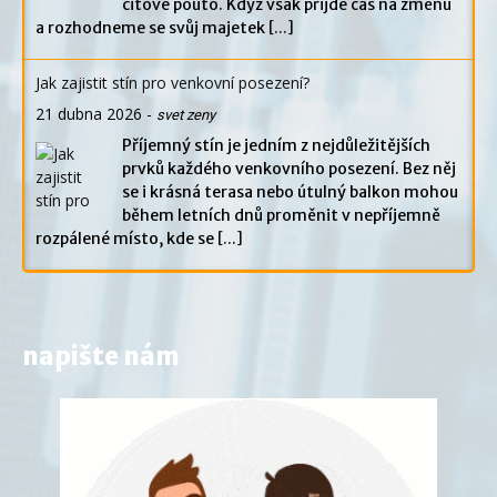
citové pouto. Když však přijde čas na změnu
a rozhodneme se svůj majetek
[...]
Jak zajistit stín pro venkovní posezení?
21 dubna 2026
-
svet zeny
Příjemný stín je jedním z nejdůležitějších
prvků každého venkovního posezení. Bez něj
se i krásná terasa nebo útulný balkon mohou
během letních dnů proměnit v nepříjemně
rozpálené místo, kde se
[...]
napište nám