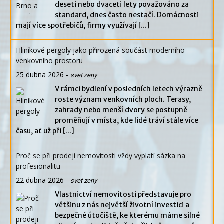
deseti nebo dvaceti lety považováno za
standard, dnes často nestačí. Domácnosti
mají více spotřebičů, firmy využívají
[...]
Hliníkové pergoly jako přirozená součást moderního
venkovního prostoru
25 dubna 2026
-
svet zeny
V rámci bydlení v posledních letech výrazně
roste význam venkovních ploch. Terasy,
zahrady nebo menší dvory se postupně
proměňují v místa, kde lidé tráví stále více
času, ať už při
[...]
Proč se při prodeji nemovitosti vždy vyplatí sázka na
profesionalitu
22 dubna 2026
-
svet zeny
Vlastnictví nemovitosti představuje pro
většinu z nás největší životní investici a
bezpečné útočiště, ke kterému máme silné