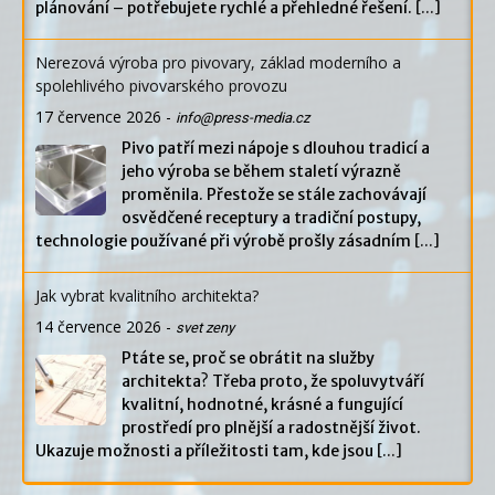
plánování – potřebujete rychlé a přehledné řešení.
[...]
Nerezová výroba pro pivovary, základ moderního a
spolehlivého pivovarského provozu
17 července 2026
-
info@press-media.cz
Pivo patří mezi nápoje s dlouhou tradicí a
jeho výroba se během staletí výrazně
proměnila. Přestože se stále zachovávají
osvědčené receptury a tradiční postupy,
technologie používané při výrobě prošly zásadním
[...]
Jak vybrat kvalitního architekta?
14 července 2026
-
svet zeny
Ptáte se, proč se obrátit na služby
architekta? Třeba proto, že spoluvytváří
kvalitní, hodnotné, krásné a fungující
prostředí pro plnější a radostnější život.
Ukazuje možnosti a příležitosti tam, kde jsou
[...]