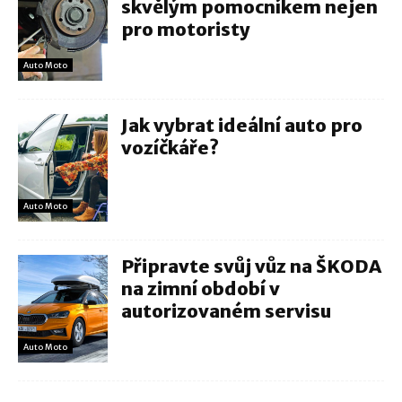
skvělým pomocníkem nejen
pro motoristy
Auto Moto
Jak vybrat ideální auto pro
vozíčkáře?
Auto Moto
Připravte svůj vůz na ŠKODA
na zimní období v
autorizovaném servisu
Auto Moto