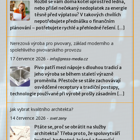
Rozbil se vám doma kotel uprostřed ledna,
nebo přišel nečekaný nedoplatek za energie
těsně před výplatou? V takových chvílích
nepotřebujete přednášku o finančním
plánování – potřebujete rychlé a přehledné řešení.
[...]
Nerezová výroba pro pivovary, základ moderního a
spolehlivého pivovarského provozu
17 července 2026
-
info@press-media.cz
Pivo patří mezi nápoje s dlouhou tradicí a
jeho výroba se během staletí výrazně
proměnila. Přestože se stále zachovávají
osvědčené receptury a tradiční postupy,
technologie používané při výrobě prošly zásadním
[...]
Jak vybrat kvalitního architekta?
14 července 2026
-
svet zeny
Ptáte se, proč se obrátit na služby
architekta? Třeba proto, že spoluvytváří
kvalitní, hodnotné, krásné a fungující