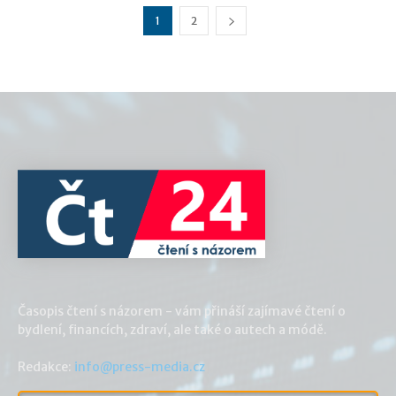
1
2
Časopis čtení s názorem - vám přináší zajímavé čtení o
bydlení, financích, zdraví, ale také o autech a módě.
Redakce:
info@press-media.cz