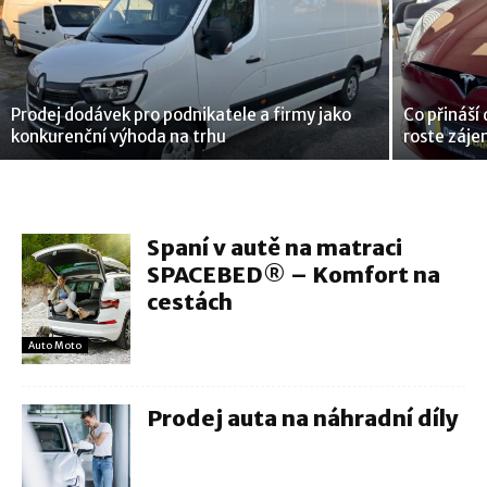
Prodej dodávek pro podnikatele a firmy jako
Co přináší 
konkurenční výhoda na trhu
roste záj
Spaní v autě na matraci
SPACEBED® – Komfort na
cestách
Auto Moto
Prodej auta na náhradní díly