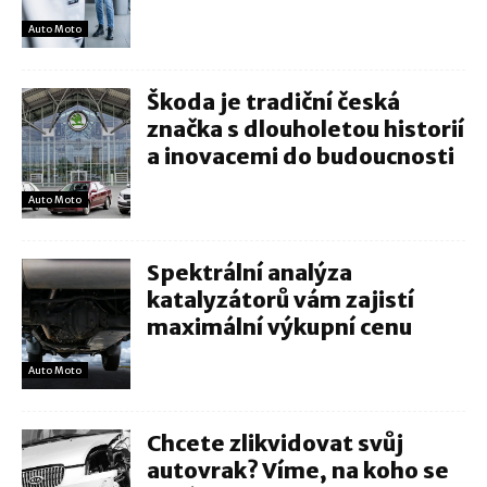
Auto Moto
Škoda je tradiční česká
značka s dlouholetou historií
a inovacemi do budoucnosti
Auto Moto
Spektrální analýza
katalyzátorů vám zajistí
maximální výkupní cenu
Auto Moto
Chcete zlikvidovat svůj
autovrak? Víme, na koho se