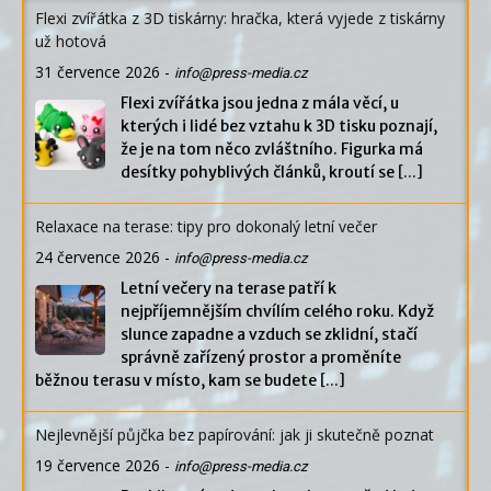
Flexi zvířátka z 3D tiskárny: hračka, která vyjede z tiskárny
už hotová
31 července 2026
-
info@press-media.cz
Flexi zvířátka jsou jedna z mála věcí, u
kterých i lidé bez vztahu k 3D tisku poznají,
že je na tom něco zvláštního. Figurka má
desítky pohyblivých článků, kroutí se
[...]
Relaxace na terase: tipy pro dokonalý letní večer
24 července 2026
-
info@press-media.cz
Letní večery na terase patří k
nejpříjemnějším chvílím celého roku. Když
slunce zapadne a vzduch se zklidní, stačí
správně zařízený prostor a proměníte
běžnou terasu v místo, kam se budete
[...]
Nejlevnější půjčka bez papírování: jak ji skutečně poznat
19 července 2026
-
info@press-media.cz