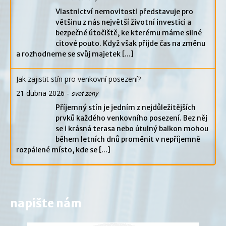
Vlastnictví nemovitosti představuje pro
většinu z nás největší životní investici a
bezpečné útočiště, ke kterému máme silné
citové pouto. Když však přijde čas na změnu
a rozhodneme se svůj majetek
[...]
Jak zajistit stín pro venkovní posezení?
21 dubna 2026
-
svet zeny
Příjemný stín je jedním z nejdůležitějších
prvků každého venkovního posezení. Bez něj
se i krásná terasa nebo útulný balkon mohou
během letních dnů proměnit v nepříjemně
rozpálené místo, kde se
[...]
napište nám