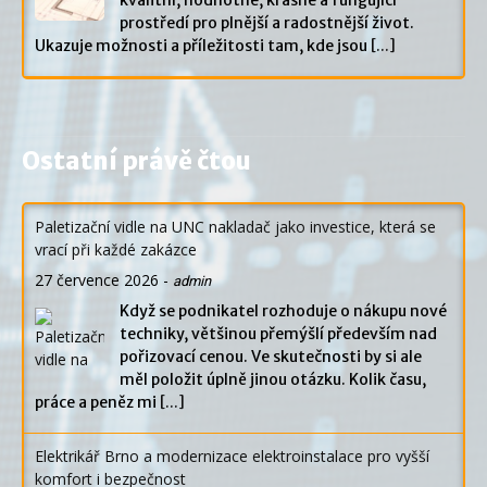
prostředí pro plnější a radostnější život.
Ukazuje možnosti a příležitosti tam, kde jsou
[...]
Ostatní právě čtou
Paletizační vidle na UNC nakladač jako investice, která se
vrací při každé zakázce
27 července 2026
-
admin
Když se podnikatel rozhoduje o nákupu nové
techniky, většinou přemýšlí především nad
pořizovací cenou. Ve skutečnosti by si ale
měl položit úplně jinou otázku. Kolik času,
práce a peněz mi
[...]
Elektrikář Brno a modernizace elektroinstalace pro vyšší
komfort i bezpečnost