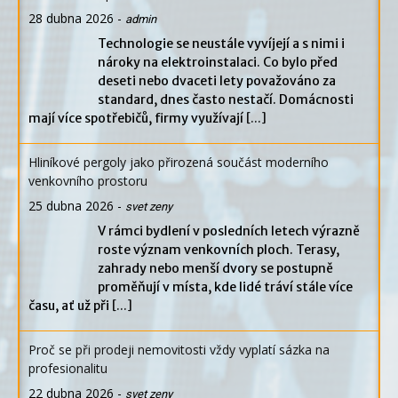
28 dubna 2026
-
admin
Technologie se neustále vyvíjejí a s nimi i
nároky na elektroinstalaci. Co bylo před
deseti nebo dvaceti lety považováno za
standard, dnes často nestačí. Domácnosti
mají více spotřebičů, firmy využívají
[...]
Hliníkové pergoly jako přirozená součást moderního
venkovního prostoru
25 dubna 2026
-
svet zeny
V rámci bydlení v posledních letech výrazně
roste význam venkovních ploch. Terasy,
zahrady nebo menší dvory se postupně
proměňují v místa, kde lidé tráví stále více
času, ať už při
[...]
Proč se při prodeji nemovitosti vždy vyplatí sázka na
profesionalitu
22 dubna 2026
-
svet zeny