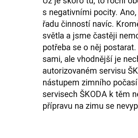
Už je skoro tu, to roční obd
s negativními pocity. Ano
řadu činností navíc. Krom
světla a jsme častěji nemo
potřeba se o něj postarat.
sami, ale vhodnější je nec
autorizovaném
servisu Š
nástupem zimního počasí 
servisech ŠKODA k těm ne
přípravu na zimu se nevyp