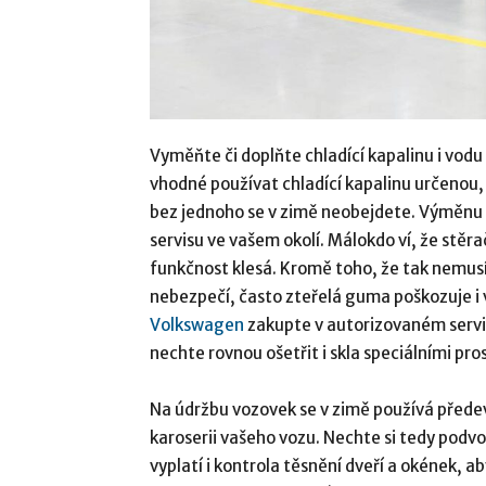
Vyměňte či doplňte chladící kapalinu i vodu 
vhodné používat chladící kapalinu určenou, a
bez jednoho se v zimě neobejdete. Výměnu 
servisu ve vašem okolí. Málokdo ví, že stěra
funkčnost klesá. Kromě toho, že tak nemus
nebezpečí, často zteřelá guma poškozuje i v
Volkswagen
zakupte v autorizovaném servis
nechte rovnou ošetřit i skla speciálními pro
Na údržbu vozovek se v zimě používá přede
karoserii vašeho vozu. Nechte si tedy podvo
vyplatí i kontrola těsnění dveří a okének, ab