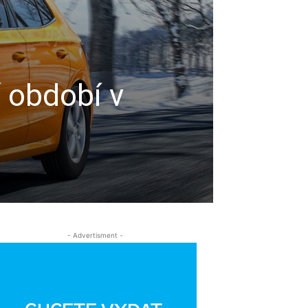
 období v
- Advertisment -