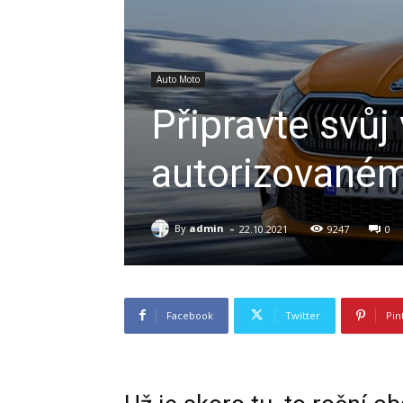
Auto Moto
Připravte svů
autorizovaném
-
By
admin
22.10.2021
9247
0
Facebook
Twitter
Pin