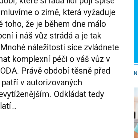
obí, které si řada lidí pojí spíše
, mluvíme o zimě, která vyžaduje
ě toho, že je během dne málo
cní i náš vůz strádá a je tak
 Mnohé náležitosti sice zvládnete
hat komplexní péči o váš vůz v
KODA
. Právě období těsně před
N
patří v autorizovaných
vytíženějším. Odkládat tedy
latí…