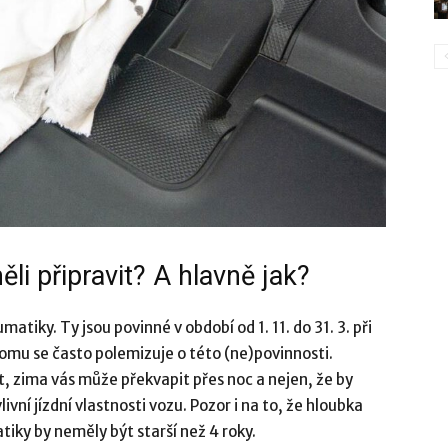
i připravit? A hlavně jak?
iky. Ty jsou povinné v období od 1. 11. do 31. 3. při
tomu se často polemizuje o této (ne)povinnosti.
 zima vás může překvapit přes noc a nejen, že by
vní jízdní vlastnosti vozu. Pozor i na to, že hloubka
ky by neměly být starší než 4 roky.