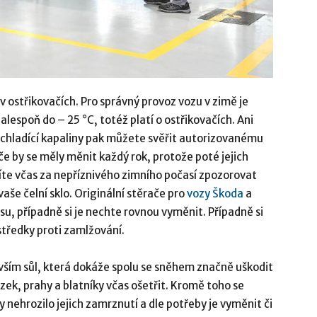
v ostřikovačích. Pro správný provoz vozu v zimě je
lespoň do – 25 °C, totéž platí o ostřikovačích. Ani
chladící kapaliny pak můžete svěřit autorizovanému
če by se měly měnit každý rok, protože poté jejich
íte včas za nepříznivého zimního počasí zpozorovat
aše čelní sklo. Originální stěrače pro
vozy Škoda
a
u, případně si je nechte rovnou vyměnit. Případně si
středky proti zamlžování.
vším sůl, která dokáže spolu se sněhem značně uškodit
zek, prahy a blatníky včas ošetřit. Kromě toho se
y nehrozilo jejich zamrznutí a dle potřeby je vyměnit či