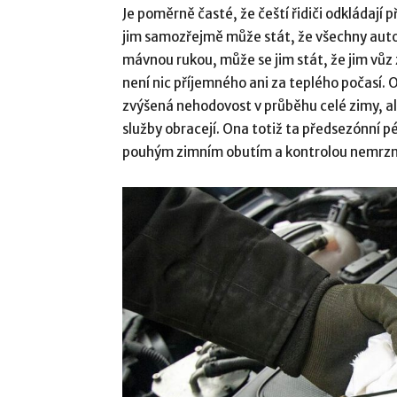
Je poměrně časté, že čeští řidiči odkládají 
jim samozřejmě může stát, že všechny autos
mávnou rukou, může se jim stát, že jim vůz
není nic příjemného ani za teplého počasí.
zvýšená nehodovost v průběhu celé zimy, ale 
služby obracejí. Ona totiž ta předsezónní 
pouhým zimním obutím a kontrolou nemrzn