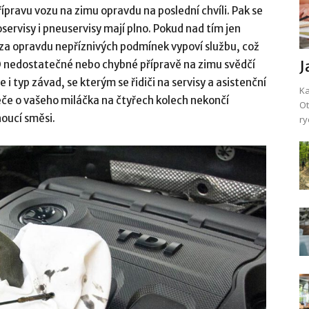
přípravu vozu na zimu opravdu na poslední chvíli. Pak se
ervisy i pneuservisy mají plno. Pokud nad tím jen
 za opravdu nepříznivých podmínek vypoví službu, což
J
 O nedostatečné nebo chybné přípravě na zimu svědčí
i typ závad, se kterým se řidiči na servisy a asistenční
Ka
péče o vašeho miláčka na čtyřech kolech nekončí
Ot
oucí směsi.
ry