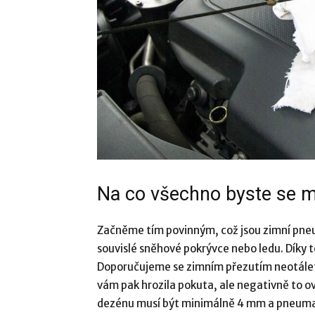
Na co všechno byste se měl
Začněme tím povinným, což jsou zimní pneumat
souvislé sněhové pokrývce nebo ledu. Díky 
Doporučujeme se zimním přezutím neotálet,
vám pak hrozila pokuta, ale negativně to ovli
dezénu musí být minimálně 4 mm a pneumati