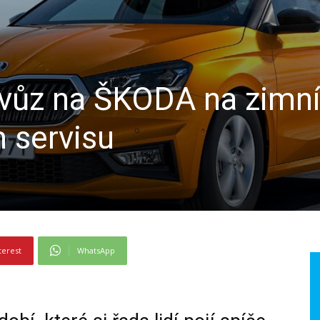
j vůz na ŠKODA na zimní
 servisu
terest
WhatsApp