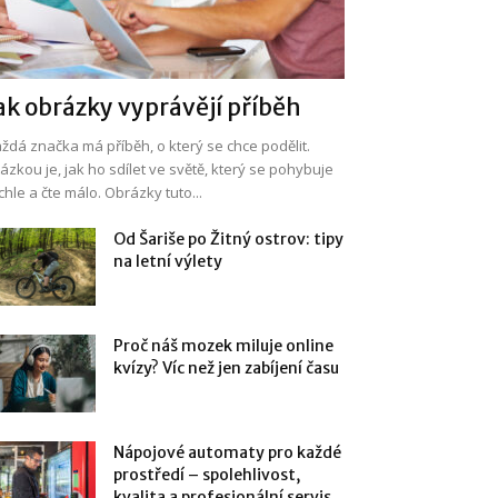
ak obrázky vyprávějí příběh
ždá značka má příběh, o který se chce podělit.
ázkou je, jak ho sdílet ve světě, který se pohybuje
chle a čte málo. Obrázky tuto...
Od Šariše po Žitný ostrov: tipy
na letní výlety
Proč náš mozek miluje online
kvízy? Víc než jen zabíjení času
Nápojové automaty pro každé
prostředí – spolehlivost,
kvalita a profesionální servis...