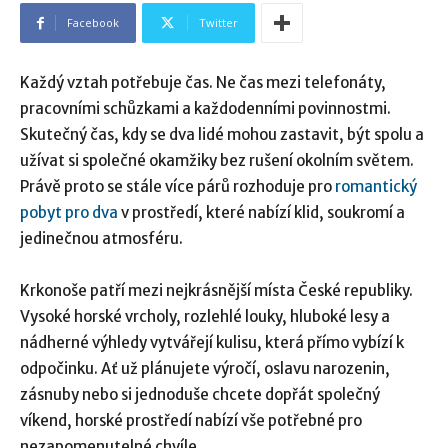
Facebook
Twitter
Každý vztah potřebuje čas. Ne čas mezi telefonáty,
pracovními schůzkami a každodenními povinnostmi.
Skutečný čas, kdy se dva lidé mohou zastavit, být spolu a
užívat si společné okamžiky bez rušení okolním světem.
Právě proto se stále více párů rozhoduje pro
romantický
pobyt pro dva
v prostředí, které nabízí klid, soukromí a
jedinečnou atmosféru.
Krkonoše patří mezi nejkrásnější místa České republiky.
Vysoké horské vrcholy, rozlehlé louky, hluboké lesy a
nádherné výhledy vytvářejí kulisu, která přímo vybízí k
odpočinku. Ať už plánujete výročí, oslavu narozenin,
zásnuby nebo si jednoduše chcete dopřát společný
víkend, horské prostředí nabízí vše potřebné pro
nezapomenutelné chvíle.