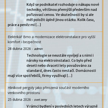
Když se podnikatel rozhoduje o nákupu nové
techniky, většinou přemýšlí především nad
pořizovací cenou. Ve skutečnosti by si ale
měl položit úplně jinou otázku. Kolik času,
práce a peněz mi
[...]
Elektrikář Brno a modernizace elektroinstalace pro vyšší
komfort i bezpečnost
28 dubna 2026
-
admin
Technologie se neustále vyvíjejí a s nimi i
nároky na elektroinstalaci. Co bylo před
deseti nebo dvaceti lety považováno za
standard, dnes často nestačí. Domácnosti
mají více spotřebičů, firmy využívají
[...]
Hliníkové pergoly jako přirozená součást moderního
venkovního prostoru
25 dubna 2026
-
svet zeny
V rámci bydlení v posledních letech výrazně