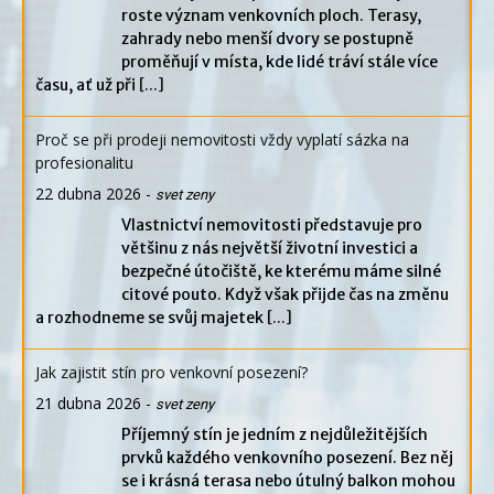
roste význam venkovních ploch. Terasy,
zahrady nebo menší dvory se postupně
proměňují v místa, kde lidé tráví stále více
času, ať už při
[...]
Proč se při prodeji nemovitosti vždy vyplatí sázka na
profesionalitu
22 dubna 2026
-
svet zeny
Vlastnictví nemovitosti představuje pro
většinu z nás největší životní investici a
bezpečné útočiště, ke kterému máme silné
citové pouto. Když však přijde čas na změnu
a rozhodneme se svůj majetek
[...]
Jak zajistit stín pro venkovní posezení?
21 dubna 2026
-
svet zeny
Příjemný stín je jedním z nejdůležitějších
prvků každého venkovního posezení. Bez něj
se i krásná terasa nebo útulný balkon mohou