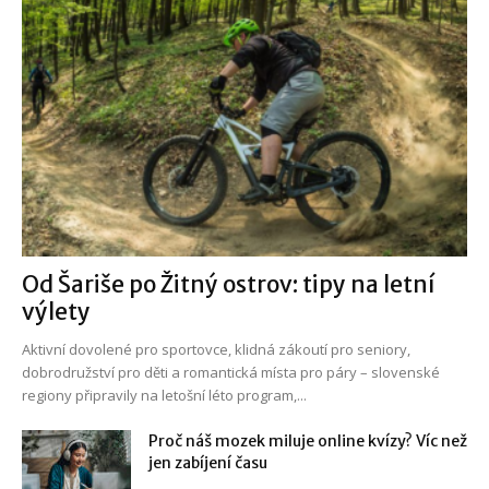
Od Šariše po Žitný ostrov: tipy na letní
výlety
Aktivní dovolené pro sportovce, klidná zákoutí pro seniory,
dobrodružství pro děti a romantická místa pro páry – slovenské
regiony připravily na letošní léto program,...
Proč náš mozek miluje online kvízy? Víc než
jen zabíjení času