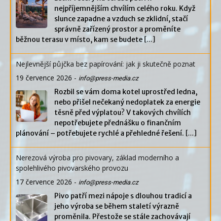
nejpříjemnějším chvílím celého roku. Když
slunce zapadne a vzduch se zklidní, stačí
správně zařízený prostor a proměníte
běžnou terasu v místo, kam se budete
[...]
Nejlevnější půjčka bez papírování: jak ji skutečně poznat
19 července 2026
-
info@press-media.cz
Rozbil se vám doma kotel uprostřed ledna,
nebo přišel nečekaný nedoplatek za energie
těsně před výplatou? V takových chvílích
nepotřebujete přednášku o finančním
plánování – potřebujete rychlé a přehledné řešení.
[...]
Nerezová výroba pro pivovary, základ moderního a
spolehlivého pivovarského provozu
17 července 2026
-
info@press-media.cz
Pivo patří mezi nápoje s dlouhou tradicí a
jeho výroba se během staletí výrazně
proměnila. Přestože se stále zachovávají