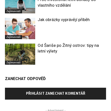
vlastního vzdělání
Zajímavosti
Jak obrázky vyprávějí příběh
Zajímavosti
Od Šariše po Žitný ostrov: tipy na
letní výlety
Zajímavosti
ZANECHAT ODPOVĚĎ
PŘIHLÁSIT ZANECHAT KOMENTÁŘ
- Advertisment -