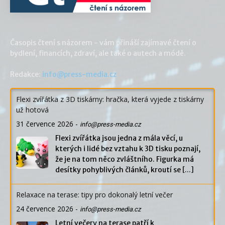
Časopis čtení s názorem - vám přináší zajímavé čtení o
bydlení, financích, zdraví, ale také o autech a módě.
Redakce:
info@press-media.cz
Flexi zvířátka z 3D tiskárny: hračka, která vyjede z tiskárny
už hotová
31 července 2026
-
info@press-media.cz
Flexi zvířátka jsou jedna z mála věcí, u
kterých i lidé bez vztahu k 3D tisku poznají,
že je na tom něco zvláštního. Figurka má
desítky pohyblivých článků, kroutí se
[...]
Relaxace na terase: tipy pro dokonalý letní večer
24 července 2026
-
info@press-media.cz
Letní večery na terase patří k