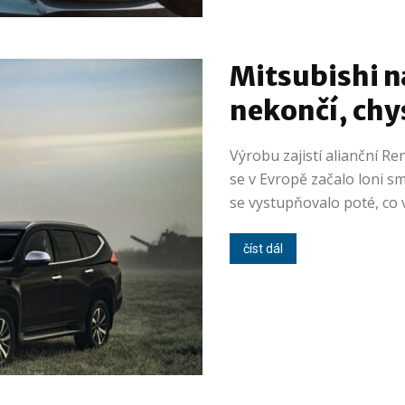
Mitsubishi n
nekončí, chy
Výrobu zajistí alianční R
se v Evropě začalo loni sm
se vystupňovalo poté, co 
číst dál