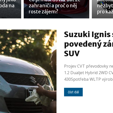
oda na
zahraničí a proč o něj
nezby
roste zájem?
pro ka
Suzuki Ignis
povedený zá
SUV
Projev CVT převodovky ne
1.2 Dualjet Hybrid 2WD C
430Spotřeba WLTP výrobce
číst dál