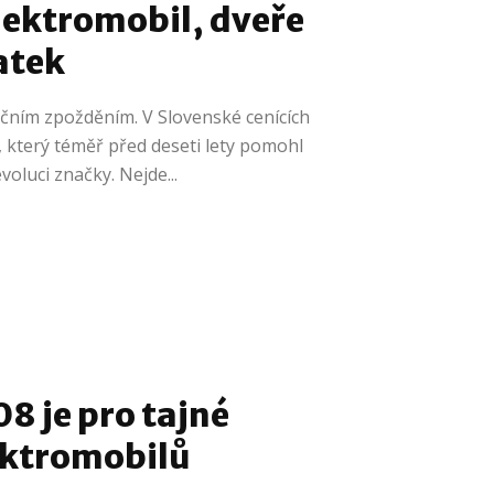
elektromobil, dveře
atek
očním zpožděním. V Slovenské cenících
, který téměř před deseti lety pomohl
voluci značky. Nejde...
8 je pro tajné
ektromobilů