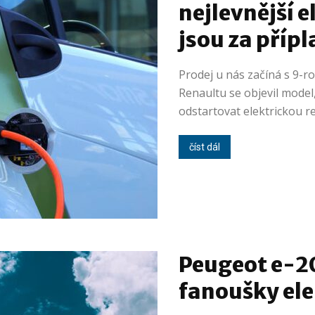
nejlevnější 
jsou za přípl
Prodej u nás začíná s 9-r
Renaultu se objevil model
odstartovat elektrickou re
číst dál
Peugeot e-20
fanoušky el