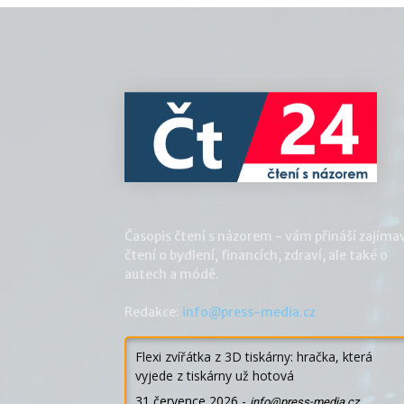
Časopis čtení s názorem - vám přináší zajíma
čtení o bydlení, financích, zdraví, ale také o
autech a módě.
Redakce:
info@press-media.cz
Flexi zvířátka z 3D tiskárny: hračka, která
vyjede z tiskárny už hotová
31 července 2026
-
info@press-media.cz