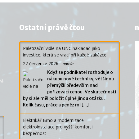
Ostatní právě čtou
n
Paletizační vidle na UNC nakladač jako
investice, která se vrací při každé zakázce
27 července 2026
-
admin
Když se podnikatel rozhoduje o
nákupu nové techniky, většinou
vé
přemýšlí především nad
pořizovací cenou. Ve skutečnosti
by si ale měl položit úplně jinou otázku.
Kolik času, práce a peněz mi
[...]
Elektrikář Brno a modernizace
elektroinstalace pro vyšší komfort i
bezpečnost