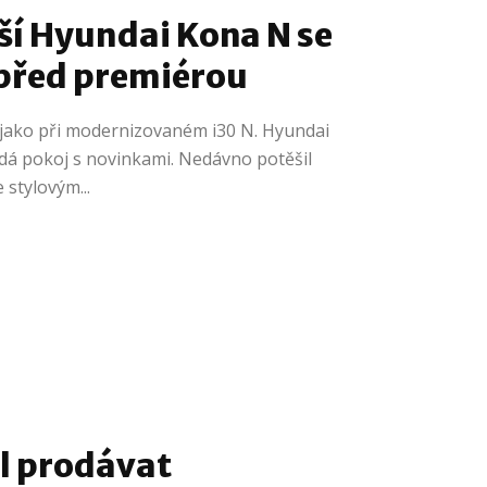
í Hyundai Kona N se
 před premiérou
 jako při modernizovaném i30 N. Hyundai
nedá pokoj s novinkami. Nedávno potěšil
 stylovým...
l prodávat