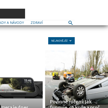
ADY A NÁVODY
ZDRAVÍ
NEJNOVĚJŠÍ
Povinné ručení: Jak
mera je dnes
funguje, co kryje a proč