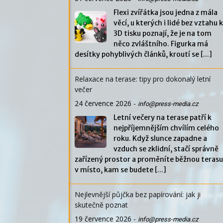
Flexi zvířátka jsou jedna z mála
věcí, u kterých i lidé bez vztahu k
3D tisku poznají, že je na tom
něco zvláštního. Figurka má
desítky pohyblivých článků, kroutí se
[...]
Relaxace na terase: tipy pro dokonalý letní
večer
24 července 2026
-
info@press-media.cz
Letní večery na terase patří k
nejpříjemnějším chvílím celého
roku. Když slunce zapadne a
vzduch se zklidní, stačí správně
zařízený prostor a proměníte běžnou terasu
v místo, kam se budete
[...]
Nejlevnější půjčka bez papírování: jak ji
skutečně poznat
19 července 2026
-
info@press-media.cz