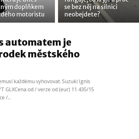
tným doplňkem
se bez něj na silnici
ždého motoristu
neobejdete?
 s automatem je
rodek městského
musí každému vyhovovat. Suzuki Ignis
VT GLXCena od / verze od (eur) 11 435/15
 /...