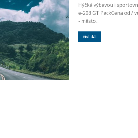
Hýčká výbavou i sportovn
e-208 GT PackCena od / v
- město...
číst dál