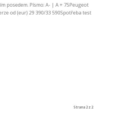
ím posedem. Písmo: A- | A + 75Peugeot
erze od (eur) 29 390/33 590Spotřeba test
Strana 2 z 2