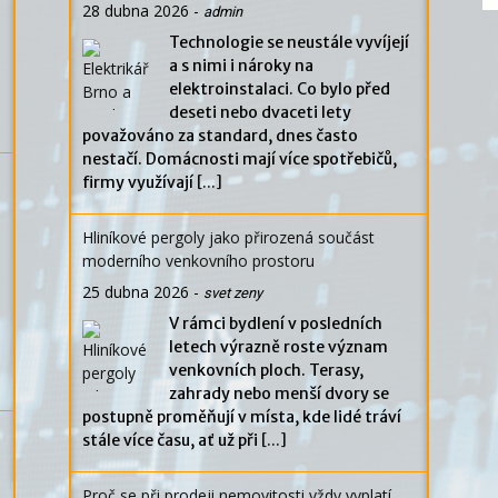
28 dubna 2026
-
admin
Technologie se neustále vyvíjejí
a s nimi i nároky na
elektroinstalaci. Co bylo před
deseti nebo dvaceti lety
považováno za standard, dnes často
nestačí. Domácnosti mají více spotřebičů,
firmy využívají
[...]
Hliníkové pergoly jako přirozená součást
moderního venkovního prostoru
25 dubna 2026
-
svet zeny
V rámci bydlení v posledních
letech výrazně roste význam
venkovních ploch. Terasy,
zahrady nebo menší dvory se
postupně proměňují v místa, kde lidé tráví
stále více času, ať už při
[...]
Proč se při prodeji nemovitosti vždy vyplatí