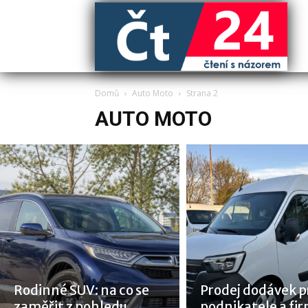
Domů
Auto Moto
Strana 2
AUTO MOTO
Rodinné SUV: na co se
Prodej dodávek p
zaměřit z pohledu
podnikatele a fir