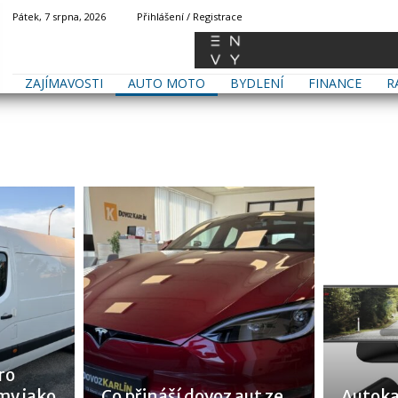
Pátek, 7 srpna, 2026
Přihlášení / Registrace
ZAJÍMAVOSTI
AUTO MOTO
BYDLENÍ
FINANCE
R
ro
my jako
Co přináší dovoz aut ze
Autoka