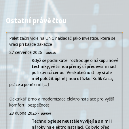
Ostatní právě čtou
Paletizační vidle na UNC nakladač jako investice, která se
vrací při každé zakázce
27 července 2026
-
admin
Když se podnikatel rozhoduje o nákupu nové
techniky, většinou přemýšlí především nad
pořizovací cenou. Ve skutečnosti by si ale
měl položit úplně jinou otázku. Kolik času,
práce a peněz mi
[...]
Elektrikář Brno a modernizace elektroinstalace pro vyšší
komfort i bezpečnost
28 dubna 2026
-
admin
Technologie se neustále vyvíjejí a s nimi i
nároky na elektroinstalaci. Co bylo před