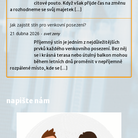
citové pouto. Když však přijde čas na změnu
a rozhodneme se svůj majetek
[...]
Jak zajistit stín pro venkovní posezení?
21 dubna 2026
-
svet zeny
Příjemný stín je jedním z nejdůležitějších
prvků každého venkovního posezení. Bez něj
se i krásná terasa nebo útulný balkon mohou
během letních dnů proměnit v nepříjemně
rozpálené místo, kde se
[...]
napište nám