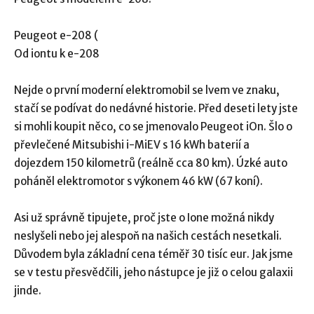
Peugeot e-208 (
Od iontu k e-208
Nejde o první moderní elektromobil se lvem ve znaku,
stačí se podívat do nedávné historie. Před deseti lety jste
si mohli koupit něco, co se jmenovalo Peugeot iOn. Šlo o
převlečené Mitsubishi i-MiEV s 16 kWh baterií a
dojezdem 150 kilometrů (reálně cca 80 km). Úzké auto
poháněl elektromotor s výkonem 46 kW (67 koní).
Asi už správně tipujete, proč jste o Ione možná nikdy
neslyšeli nebo jej alespoň na našich cestách nesetkali.
Důvodem byla základní cena téměř 30 tisíc eur. Jak jsme
se v testu přesvědčili, jeho nástupce je již o celou galaxii
jinde.