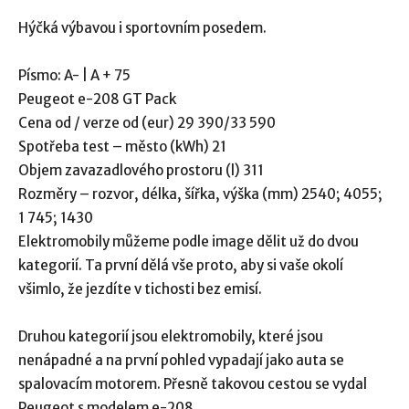
Hýčká výbavou i sportovním posedem.
Písmo: A- | A + 75
Peugeot e-208 GT Pack
Cena od / verze od (eur) 29 390/33 590
Spotřeba test – město (kWh) 21
Objem zavazadlového prostoru (l) 311
Rozměry – rozvor, délka, šířka, výška (mm) 2540; 4055;
1 745; 1430
Elektromobily můžeme podle image dělit už do dvou
kategorií. Ta první dělá vše proto, aby si vaše okolí
všimlo, že jezdíte v tichosti bez emisí.
Druhou kategorií jsou elektromobily, které jsou
nenápadné a na první pohled vypadají jako auta se
spalovacím motorem. Přesně takovou cestou se vydal
Peugeot s modelem e-208.