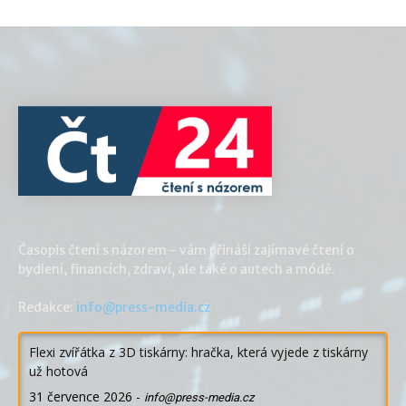
Časopis čtení s názorem - vám přináší zajímavé čtení o
bydlení, financích, zdraví, ale také o autech a módě.
Redakce:
info@press-media.cz
Flexi zvířátka z 3D tiskárny: hračka, která vyjede z tiskárny
už hotová
31 července 2026
-
info@press-media.cz