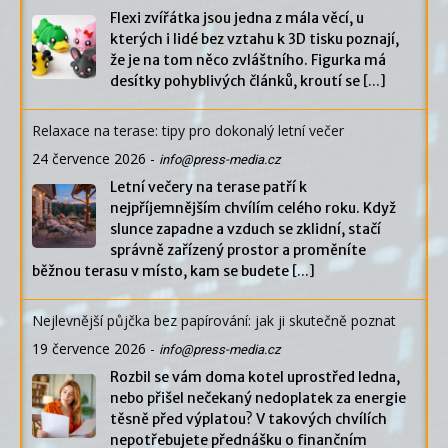
Flexi zvířátka jsou jedna z mála věcí, u
kterých i lidé bez vztahu k 3D tisku poznají,
že je na tom něco zvláštního. Figurka má
desítky pohyblivých článků, kroutí se
[...]
Relaxace na terase: tipy pro dokonalý letní večer
24 července 2026
-
info@press-media.cz
Letní večery na terase patří k
nejpříjemnějším chvílím celého roku. Když
slunce zapadne a vzduch se zklidní, stačí
správně zařízený prostor a proměníte
běžnou terasu v místo, kam se budete
[...]
Nejlevnější půjčka bez papírování: jak ji skutečně poznat
19 července 2026
-
info@press-media.cz
Rozbil se vám doma kotel uprostřed ledna,
nebo přišel nečekaný nedoplatek za energie
těsně před výplatou? V takových chvílích
nepotřebujete přednášku o finančním