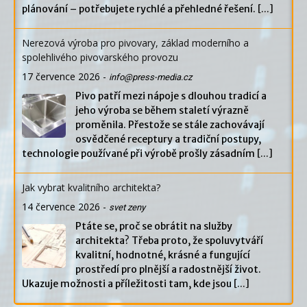
plánování – potřebujete rychlé a přehledné řešení.
[...]
Nerezová výroba pro pivovary, základ moderního a
spolehlivého pivovarského provozu
17 července 2026
-
info@press-media.cz
Pivo patří mezi nápoje s dlouhou tradicí a
jeho výroba se během staletí výrazně
proměnila. Přestože se stále zachovávají
osvědčené receptury a tradiční postupy,
technologie používané při výrobě prošly zásadním
[...]
Jak vybrat kvalitního architekta?
14 července 2026
-
svet zeny
Ptáte se, proč se obrátit na služby
architekta? Třeba proto, že spoluvytváří
kvalitní, hodnotné, krásné a fungující
prostředí pro plnější a radostnější život.
Ukazuje možnosti a příležitosti tam, kde jsou
[...]