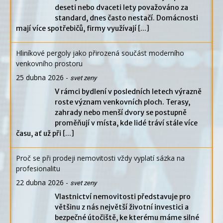
deseti nebo dvaceti lety považováno za
standard, dnes často nestačí. Domácnosti
mají více spotřebičů, firmy využívají
[...]
Hliníkové pergoly jako přirozená součást moderního
venkovního prostoru
25 dubna 2026
-
svet zeny
V rámci bydlení v posledních letech výrazně
roste význam venkovních ploch. Terasy,
zahrady nebo menší dvory se postupně
proměňují v místa, kde lidé tráví stále více
času, ať už při
[...]
Proč se při prodeji nemovitosti vždy vyplatí sázka na
profesionalitu
22 dubna 2026
-
svet zeny
Vlastnictví nemovitosti představuje pro
většinu z nás největší životní investici a
bezpečné útočiště, ke kterému máme silné