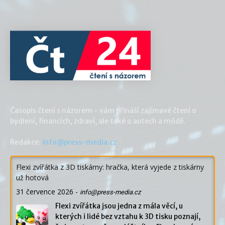
Časopis čtení s názorem - vám přináší zajímavé čtení o
bydlení, financích, zdraví, ale také o autech a módě.
Redakce:
info@press-media.cz
Flexi zvířátka z 3D tiskárny: hračka, která vyjede z tiskárny
už hotová
31 července 2026
-
info@press-media.cz
Flexi zvířátka jsou jedna z mála věcí, u
kterých i lidé bez vztahu k 3D tisku poznají,