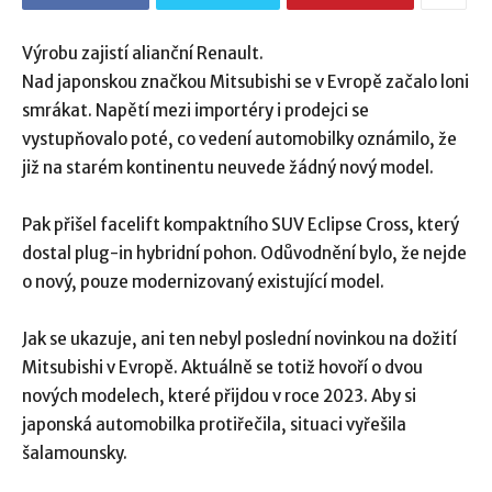
Výrobu zajistí alianční Renault.
Nad japonskou značkou Mitsubishi se v Evropě začalo loni
smrákat. Napětí mezi importéry i prodejci se
vystupňovalo poté, co vedení automobilky oznámilo, že
již na starém kontinentu neuvede žádný nový model.
Pak přišel facelift kompaktního SUV Eclipse Cross, který
dostal plug-in hybridní pohon. Odůvodnění bylo, že nejde
o nový, pouze modernizovaný existující model.
Jak se ukazuje, ani ten nebyl poslední novinkou na dožití
Mitsubishi v Evropě. Aktuálně se totiž hovoří o dvou
nových modelech, které přijdou v roce 2023. Aby si
japonská automobilka protiřečila, situaci vyřešila
šalamounsky.