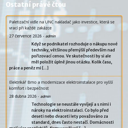
Ostatní právě čtou
Paletizační vidle na UNC nakladač jako investice, která se
vrací při každé zakázce
27 července 2026
-
admin
Když se podnikatel rozhoduje o nákupu nové
techniky, většinou přemýšlí především nad
pořizovací cenou. Ve skutečnosti by si ale
měl položit úplně jinou otázku. Kolik času,
práce a peněz mi
[...]
Elektrikář Brno a modernizace elektroinstalace pro vyšší
komfort i bezpečnost
28 dubna 2026
-
admin
Technologie se neustále vyvíjejí a s nimi i
nároky na elektroinstalaci. Co bylo před
deseti nebo dvaceti lety považováno za
standard, dnes často nestačí. Domácnosti