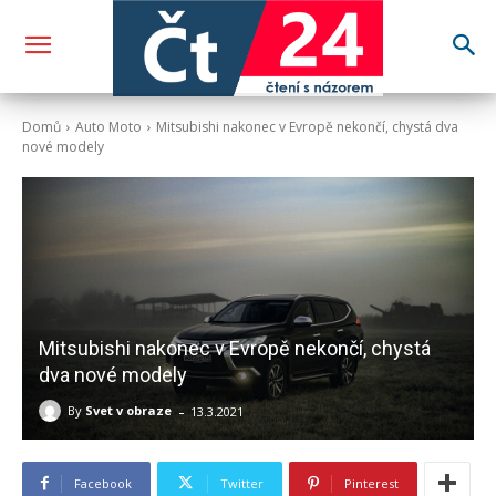
Domů
Auto Moto
Mitsubishi nakonec v Evropě nekončí, chystá dva
nové modely
Mitsubishi nakonec v Evropě nekončí, chystá
dva nové modely
-
By
Svet v obraze
13.3.2021
Facebook
Twitter
Pinterest