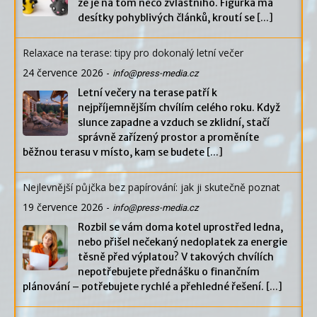
že je na tom něco zvláštního. Figurka má
desítky pohyblivých článků, kroutí se
[...]
Relaxace na terase: tipy pro dokonalý letní večer
24 července 2026
-
info@press-media.cz
Letní večery na terase patří k
nejpříjemnějším chvílím celého roku. Když
slunce zapadne a vzduch se zklidní, stačí
správně zařízený prostor a proměníte
běžnou terasu v místo, kam se budete
[...]
Nejlevnější půjčka bez papírování: jak ji skutečně poznat
19 července 2026
-
info@press-media.cz
Rozbil se vám doma kotel uprostřed ledna,
nebo přišel nečekaný nedoplatek za energie
těsně před výplatou? V takových chvílích
nepotřebujete přednášku o finančním
plánování – potřebujete rychlé a přehledné řešení.
[...]