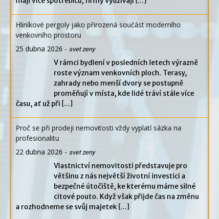
mají více spotřebičů, firmy využívají
[...]
Hliníkové pergoly jako přirozená součást moderního
venkovního prostoru
25 dubna 2026
-
svet zeny
V rámci bydlení v posledních letech výrazně
roste význam venkovních ploch. Terasy,
zahrady nebo menší dvory se postupně
proměňují v místa, kde lidé tráví stále více
času, ať už při
[...]
Proč se při prodeji nemovitosti vždy vyplatí sázka na
profesionalitu
22 dubna 2026
-
svet zeny
Vlastnictví nemovitosti představuje pro
většinu z nás největší životní investici a
bezpečné útočiště, ke kterému máme silné
citové pouto. Když však přijde čas na změnu
a rozhodneme se svůj majetek
[...]