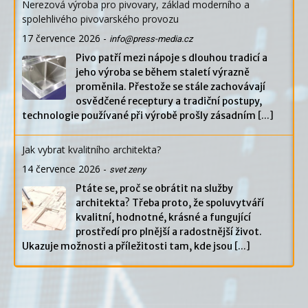
Nerezová výroba pro pivovary, základ moderního a
spolehlivého pivovarského provozu
17 července 2026
-
info@press-media.cz
Pivo patří mezi nápoje s dlouhou tradicí a
jeho výroba se během staletí výrazně
proměnila. Přestože se stále zachovávají
osvědčené receptury a tradiční postupy,
technologie používané při výrobě prošly zásadním
[...]
Jak vybrat kvalitního architekta?
14 července 2026
-
svet zeny
Ptáte se, proč se obrátit na služby
architekta? Třeba proto, že spoluvytváří
kvalitní, hodnotné, krásné a fungující
prostředí pro plnější a radostnější život.
Ukazuje možnosti a příležitosti tam, kde jsou
[...]