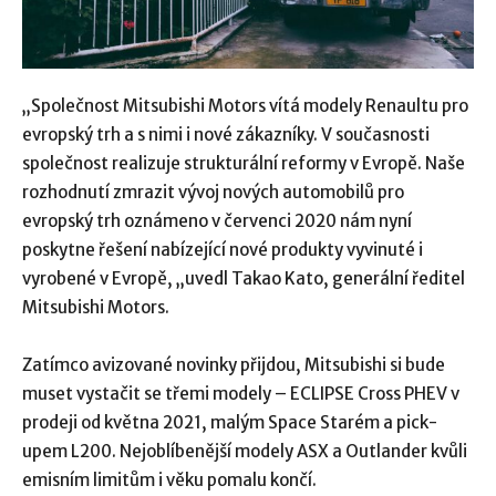
„Společnost Mitsubishi Motors vítá modely Renaultu pro
evropský trh a s nimi i nové zákazníky. V současnosti
společnost realizuje strukturální reformy v Evropě. Naše
rozhodnutí zmrazit vývoj nových automobilů pro
evropský trh oznámeno v červenci 2020 nám nyní
poskytne řešení nabízející nové produkty vyvinuté i
vyrobené v Evropě, „uvedl Takao Kato, generální ředitel
Mitsubishi Motors.
Zatímco avizované novinky přijdou, Mitsubishi si bude
muset vystačit se třemi modely – ECLIPSE Cross PHEV v
prodeji od května 2021, malým Space Starém a pick-
upem L200. Nejoblíbenější modely ASX a Outlander kvůli
emisním limitům i věku pomalu končí.