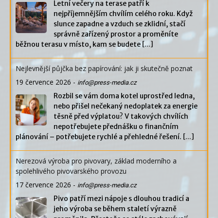
Letní večery na terase patří k
nejpříjemnějším chvílím celého roku. Když
slunce zapadne a vzduch se zklidní, stačí
správně zařízený prostor a proměníte
běžnou terasu v místo, kam se budete
[...]
Nejlevnější půjčka bez papírování: jak ji skutečně poznat
19 července 2026
-
info@press-media.cz
Rozbil se vám doma kotel uprostřed ledna,
nebo přišel nečekaný nedoplatek za energie
těsně před výplatou? V takových chvílích
nepotřebujete přednášku o finančním
plánování – potřebujete rychlé a přehledné řešení.
[...]
Nerezová výroba pro pivovary, základ moderního a
spolehlivého pivovarského provozu
17 července 2026
-
info@press-media.cz
Pivo patří mezi nápoje s dlouhou tradicí a
jeho výroba se během staletí výrazně