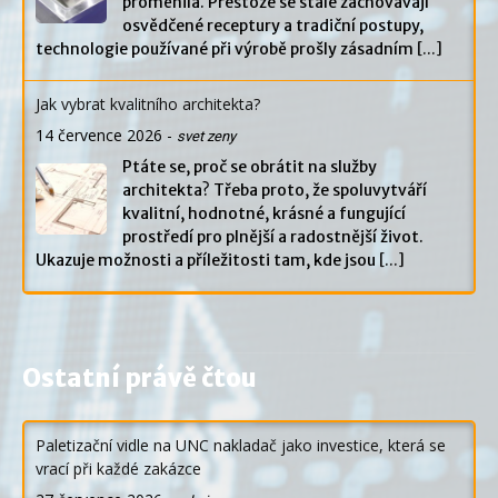
proměnila. Přestože se stále zachovávají
osvědčené receptury a tradiční postupy,
technologie používané při výrobě prošly zásadním
[...]
Jak vybrat kvalitního architekta?
14 července 2026
-
svet zeny
Ptáte se, proč se obrátit na služby
architekta? Třeba proto, že spoluvytváří
kvalitní, hodnotné, krásné a fungující
prostředí pro plnější a radostnější život.
Ukazuje možnosti a příležitosti tam, kde jsou
[...]
Ostatní právě čtou
Paletizační vidle na UNC nakladač jako investice, která se
vrací při každé zakázce