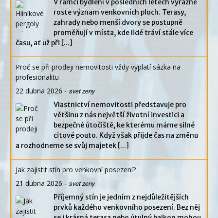
V rámci bydlení v posledních letech výrazně
roste význam venkovních ploch. Terasy,
zahrady nebo menší dvory se postupně
proměňují v místa, kde lidé tráví stále více
času, ať už při
[...]
Proč se při prodeji nemovitosti vždy vyplatí sázka na
profesionalitu
22 dubna 2026
-
svet zeny
Vlastnictví nemovitosti představuje pro
většinu z nás největší životní investici a
bezpečné útočiště, ke kterému máme silné
citové pouto. Když však přijde čas na změnu
a rozhodneme se svůj majetek
[...]
Jak zajistit stín pro venkovní posezení?
21 dubna 2026
-
svet zeny
Příjemný stín je jedním z nejdůležitějších
prvků každého venkovního posezení. Bez něj
se i krásná terasa nebo útulný balkon mohou