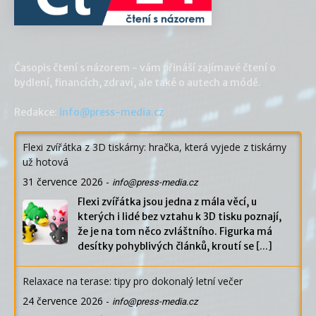
Časopis čtení s názorem - vám přináší zajímavé čtení o
bydlení, financích, zdraví, ale také o autech a módě.
Redakce:
info@press-media.cz
Flexi zvířátka z 3D tiskárny: hračka, která vyjede z tiskárny
už hotová
31 července 2026
-
info@press-media.cz
Flexi zvířátka jsou jedna z mála věcí, u
kterých i lidé bez vztahu k 3D tisku poznají,
že je na tom něco zvláštního. Figurka má
desítky pohyblivých článků, kroutí se
[...]
Relaxace na terase: tipy pro dokonalý letní večer
24 července 2026
-
info@press-media.cz