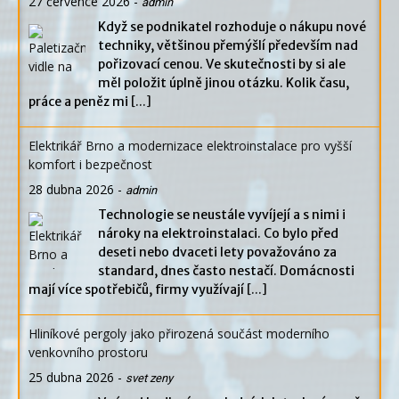
27 července 2026
-
admin
Když se podnikatel rozhoduje o nákupu nové
techniky, většinou přemýšlí především nad
pořizovací cenou. Ve skutečnosti by si ale
měl položit úplně jinou otázku. Kolik času,
práce a peněz mi
[...]
Elektrikář Brno a modernizace elektroinstalace pro vyšší
komfort i bezpečnost
28 dubna 2026
-
admin
Technologie se neustále vyvíjejí a s nimi i
nároky na elektroinstalaci. Co bylo před
deseti nebo dvaceti lety považováno za
standard, dnes často nestačí. Domácnosti
mají více spotřebičů, firmy využívají
[...]
Hliníkové pergoly jako přirozená součást moderního
venkovního prostoru
25 dubna 2026
-
svet zeny