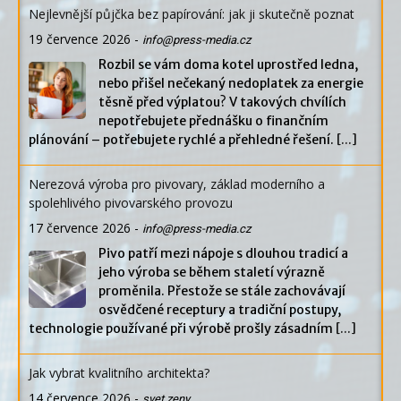
Nejlevnější půjčka bez papírování: jak ji skutečně poznat
19 července 2026
-
info@press-media.cz
Rozbil se vám doma kotel uprostřed ledna,
nebo přišel nečekaný nedoplatek za energie
těsně před výplatou? V takových chvílích
nepotřebujete přednášku o finančním
plánování – potřebujete rychlé a přehledné řešení.
[...]
Nerezová výroba pro pivovary, základ moderního a
spolehlivého pivovarského provozu
17 července 2026
-
info@press-media.cz
Pivo patří mezi nápoje s dlouhou tradicí a
jeho výroba se během staletí výrazně
proměnila. Přestože se stále zachovávají
osvědčené receptury a tradiční postupy,
technologie používané při výrobě prošly zásadním
[...]
Jak vybrat kvalitního architekta?
14 července 2026
-
svet zeny