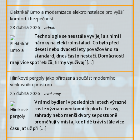
Elektrikář Brno a modernizace elektroinstalace pro vyšší
komfort i bezpečnost
28 dubna 2026
-
admin
Technologie se neustále vyvíjejí a s nimi i
nároky na elektroinstalaci. Co bylo před
deseti nebo dvaceti lety považováno za
standard, dnes často nestačí. Domácnosti
mají více spotřebičů, firmy využívají
[...]
Hliníkové pergoly jako přirozená součást moderního
venkovního prostoru
25 dubna 2026
-
svet zeny
V rámci bydlení v posledních letech výrazně
roste význam venkovních ploch. Terasy,
zahrady nebo menší dvory se postupně
proměňují v místa, kde lidé tráví stále více
času, ať už při
[...]