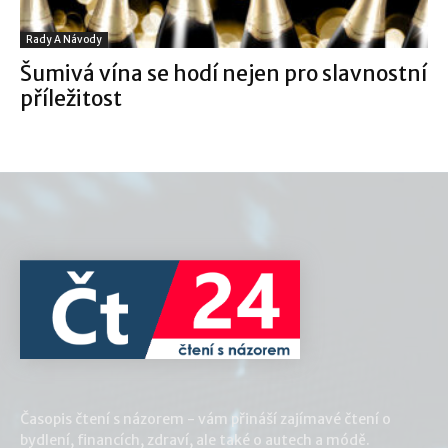
Rady A Návody
Šumivá vína se hodí nejen pro slavnostní
příležitost
Časopis čtení s názorem - vám přináší zajímavé čtení o
bydlení, financích, zdraví, ale také o autech a módě.