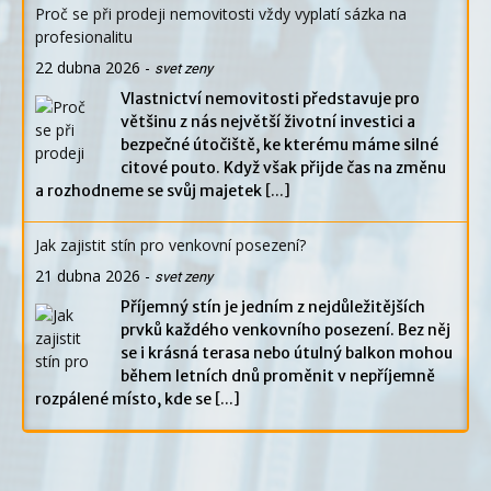
Proč se při prodeji nemovitosti vždy vyplatí sázka na
profesionalitu
22 dubna 2026
-
svet zeny
Vlastnictví nemovitosti představuje pro
většinu z nás největší životní investici a
bezpečné útočiště, ke kterému máme silné
citové pouto. Když však přijde čas na změnu
a rozhodneme se svůj majetek
[...]
Jak zajistit stín pro venkovní posezení?
21 dubna 2026
-
svet zeny
Příjemný stín je jedním z nejdůležitějších
prvků každého venkovního posezení. Bez něj
se i krásná terasa nebo útulný balkon mohou
během letních dnů proměnit v nepříjemně
rozpálené místo, kde se
[...]