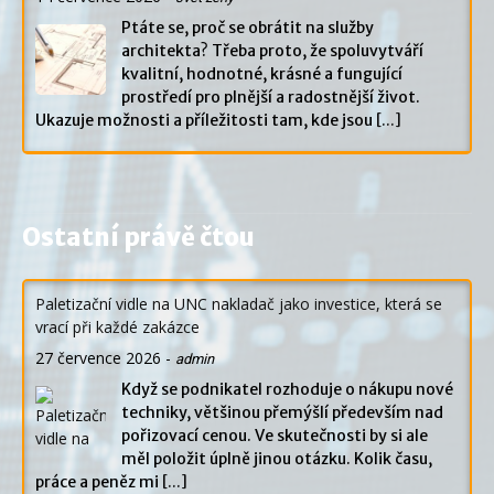
Ptáte se, proč se obrátit na služby
architekta? Třeba proto, že spoluvytváří
kvalitní, hodnotné, krásné a fungující
prostředí pro plnější a radostnější život.
Ukazuje možnosti a příležitosti tam, kde jsou
[...]
Ostatní právě čtou
Paletizační vidle na UNC nakladač jako investice, která se
vrací při každé zakázce
27 července 2026
-
admin
Když se podnikatel rozhoduje o nákupu nové
techniky, většinou přemýšlí především nad
pořizovací cenou. Ve skutečnosti by si ale
měl položit úplně jinou otázku. Kolik času,
práce a peněz mi
[...]