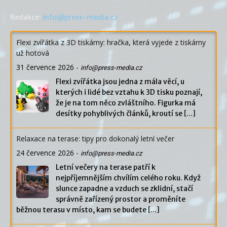
Redakce:
info@press-media.cz
Flexi zvířátka z 3D tiskárny: hračka, která vyjede z tiskárny
už hotová
31 července 2026
-
info@press-media.cz
Flexi zvířátka jsou jedna z mála věcí, u
kterých i lidé bez vztahu k 3D tisku poznají,
že je na tom něco zvláštního. Figurka má
desítky pohyblivých článků, kroutí se
[...]
Relaxace na terase: tipy pro dokonalý letní večer
24 července 2026
-
info@press-media.cz
Letní večery na terase patří k
nejpříjemnějším chvílím celého roku. Když
slunce zapadne a vzduch se zklidní, stačí
správně zařízený prostor a proměníte
běžnou terasu v místo, kam se budete
[...]