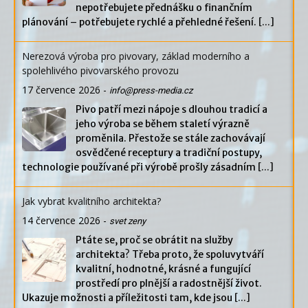
nepotřebujete přednášku o finančním
plánování – potřebujete rychlé a přehledné řešení.
[...]
Nerezová výroba pro pivovary, základ moderního a
spolehlivého pivovarského provozu
17 července 2026
-
info@press-media.cz
Pivo patří mezi nápoje s dlouhou tradicí a
jeho výroba se během staletí výrazně
proměnila. Přestože se stále zachovávají
osvědčené receptury a tradiční postupy,
technologie používané při výrobě prošly zásadním
[...]
Jak vybrat kvalitního architekta?
14 července 2026
-
svet zeny
Ptáte se, proč se obrátit na služby
architekta? Třeba proto, že spoluvytváří
kvalitní, hodnotné, krásné a fungující
prostředí pro plnější a radostnější život.
Ukazuje možnosti a příležitosti tam, kde jsou
[...]