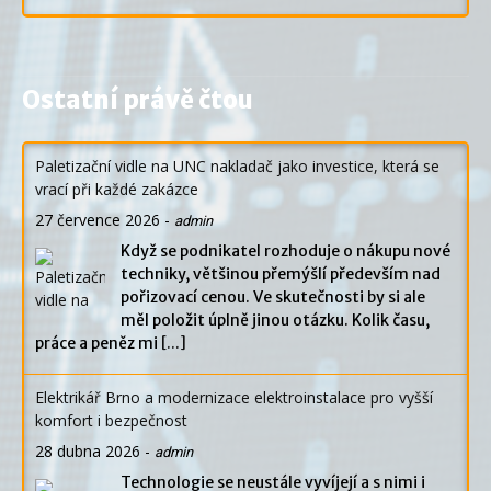
Ostatní právě čtou
Paletizační vidle na UNC nakladač jako investice, která se
vrací při každé zakázce
27 července 2026
-
admin
Když se podnikatel rozhoduje o nákupu nové
techniky, většinou přemýšlí především nad
pořizovací cenou. Ve skutečnosti by si ale
měl položit úplně jinou otázku. Kolik času,
práce a peněz mi
[...]
Elektrikář Brno a modernizace elektroinstalace pro vyšší
komfort i bezpečnost
28 dubna 2026
-
admin
Technologie se neustále vyvíjejí a s nimi i