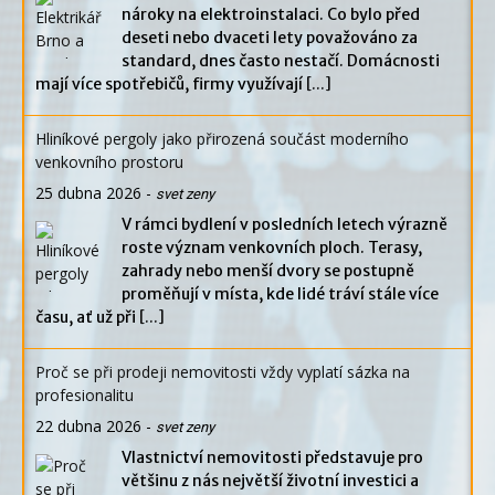
nároky na elektroinstalaci. Co bylo před
deseti nebo dvaceti lety považováno za
standard, dnes často nestačí. Domácnosti
mají více spotřebičů, firmy využívají
[...]
Hliníkové pergoly jako přirozená součást moderního
venkovního prostoru
25 dubna 2026
-
svet zeny
V rámci bydlení v posledních letech výrazně
roste význam venkovních ploch. Terasy,
zahrady nebo menší dvory se postupně
proměňují v místa, kde lidé tráví stále více
času, ať už při
[...]
Proč se při prodeji nemovitosti vždy vyplatí sázka na
profesionalitu
22 dubna 2026
-
svet zeny
Vlastnictví nemovitosti představuje pro
většinu z nás největší životní investici a