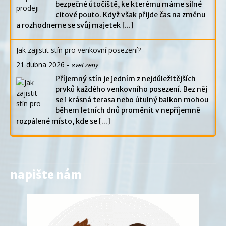
bezpečné útočiště, ke kterému máme silné
citové pouto. Když však přijde čas na změnu
a rozhodneme se svůj majetek
[...]
Jak zajistit stín pro venkovní posezení?
21 dubna 2026
-
svet zeny
Příjemný stín je jedním z nejdůležitějších
prvků každého venkovního posezení. Bez něj
se i krásná terasa nebo útulný balkon mohou
během letních dnů proměnit v nepříjemně
rozpálené místo, kde se
[...]
napište nám