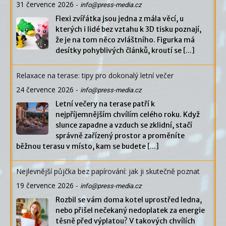
31 července 2026
-
info@press-media.cz
Flexi zvířátka jsou jedna z mála věcí, u
kterých i lidé bez vztahu k 3D tisku poznají,
že je na tom něco zvláštního. Figurka má
desítky pohyblivých článků, kroutí se
[...]
Relaxace na terase: tipy pro dokonalý letní večer
24 července 2026
-
info@press-media.cz
Letní večery na terase patří k
nejpříjemnějším chvílím celého roku. Když
slunce zapadne a vzduch se zklidní, stačí
správně zařízený prostor a proměníte
běžnou terasu v místo, kam se budete
[...]
Nejlevnější půjčka bez papírování: jak ji skutečně poznat
19 července 2026
-
info@press-media.cz
Rozbil se vám doma kotel uprostřed ledna,
nebo přišel nečekaný nedoplatek za energie
těsně před výplatou? V takových chvílích