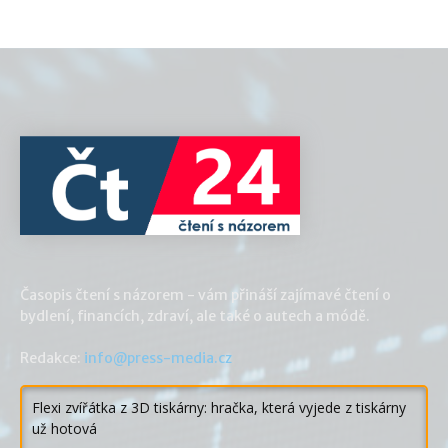
Časopis čtení s názorem - vám přináší zajímavé čtení o
bydlení, financích, zdraví, ale také o autech a módě.
Redakce:
info@press-media.cz
Flexi zvířátka z 3D tiskárny: hračka, která vyjede z tiskárny
už hotová