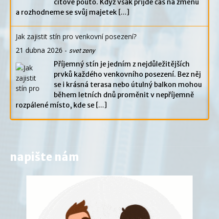
citové pouto. Když však přijde čas na změnu
a rozhodneme se svůj majetek
[...]
Jak zajistit stín pro venkovní posezení?
21 dubna 2026
-
svet zeny
Příjemný stín je jedním z nejdůležitějších
prvků každého venkovního posezení. Bez něj
se i krásná terasa nebo útulný balkon mohou
během letních dnů proměnit v nepříjemně
rozpálené místo, kde se
[...]
napište nám