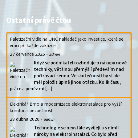
Ostatní právě čtou
Paletizační vidle na UNC nakladač jako investice, která se
vrací při každé zakázce
27 července 2026
-
admin
Když se podnikatel rozhoduje o nákupu nové
techniky, většinou přemýšlí především nad
pořizovací cenou. Ve skutečnosti by si ale
měl položit úplně jinou otázku. Kolik času,
práce a peněz mi
[...]
Elektrikář Brno a modernizace elektroinstalace pro vyšší
komfort i bezpečnost
28 dubna 2026
-
admin
Technologie se neustále vyvíjejí a s nimi i
nároky na elektroinstalaci. Co bylo před