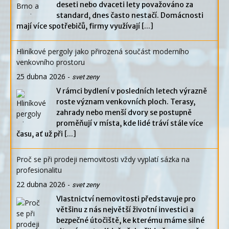
deseti nebo dvaceti lety považováno za
standard, dnes často nestačí. Domácnosti
mají více spotřebičů, firmy využívají
[...]
Hliníkové pergoly jako přirozená součást moderního
venkovního prostoru
25 dubna 2026
-
svet zeny
V rámci bydlení v posledních letech výrazně
roste význam venkovních ploch. Terasy,
zahrady nebo menší dvory se postupně
proměňují v místa, kde lidé tráví stále více
času, ať už při
[...]
Proč se při prodeji nemovitosti vždy vyplatí sázka na
profesionalitu
22 dubna 2026
-
svet zeny
Vlastnictví nemovitosti představuje pro
většinu z nás největší životní investici a
bezpečné útočiště, ke kterému máme silné