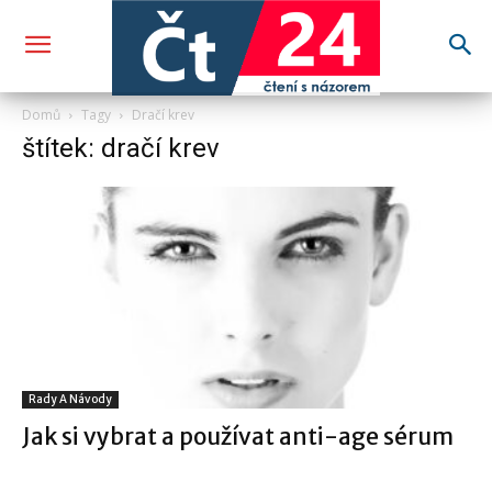
Domů
Tagy
Dračí krev
štítek: dračí krev
Rady A Návody
Jak si vybrat a používat anti-age sérum