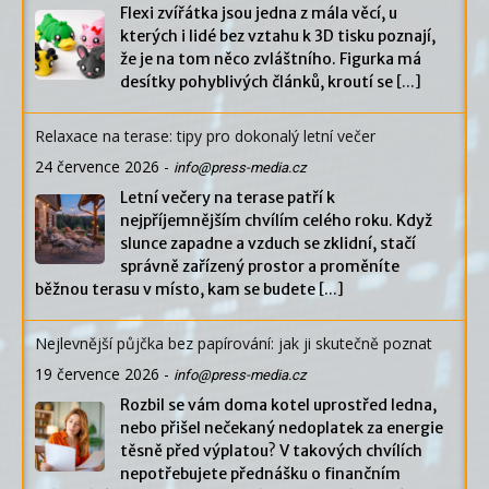
Flexi zvířátka jsou jedna z mála věcí, u
kterých i lidé bez vztahu k 3D tisku poznají,
že je na tom něco zvláštního. Figurka má
desítky pohyblivých článků, kroutí se
[...]
Relaxace na terase: tipy pro dokonalý letní večer
24 července 2026
-
info@press-media.cz
Letní večery na terase patří k
nejpříjemnějším chvílím celého roku. Když
slunce zapadne a vzduch se zklidní, stačí
správně zařízený prostor a proměníte
běžnou terasu v místo, kam se budete
[...]
Nejlevnější půjčka bez papírování: jak ji skutečně poznat
19 července 2026
-
info@press-media.cz
Rozbil se vám doma kotel uprostřed ledna,
nebo přišel nečekaný nedoplatek za energie
těsně před výplatou? V takových chvílích
nepotřebujete přednášku o finančním