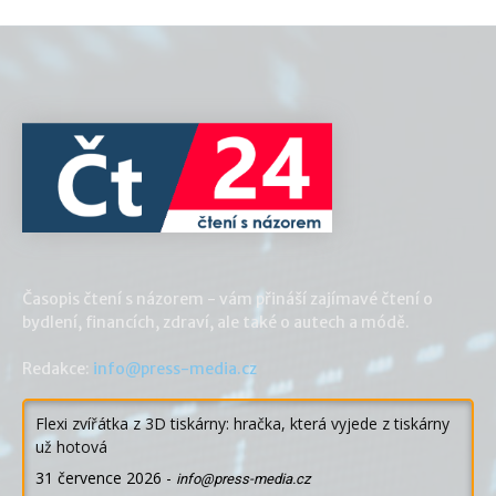
Časopis čtení s názorem - vám přináší zajímavé čtení o
bydlení, financích, zdraví, ale také o autech a módě.
Redakce:
info@press-media.cz
Flexi zvířátka z 3D tiskárny: hračka, která vyjede z tiskárny
už hotová
31 července 2026
-
info@press-media.cz