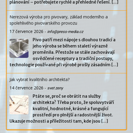
plánování – potřebujete rychlé a přehledné řešení.
[...]
Nerezová výroba pro pivovary, základ moderního a
spolehlivého pivovarského provozu
17 července 2026
-
info@press-media.cz
Pivo patří mezi nápoje s dlouhou tradicí a
jeho výroba se během staletí výrazně
proměnila. Přestože se stále zachovávají
osvědčené receptury a tradiční postupy,
technologie používané při výrobě prošly zásadním
[...]
Jak vybrat kvalitního architekta?
14 července 2026
-
svet zeny
Ptáte se, proč se obrátit na služby
architekta? Třeba proto, že spoluvytváří
kvalitní, hodnotné, krásné a fungující
prostředí pro plnější a radostnější život.
Ukazuje možnosti a příležitosti tam, kde jsou
[...]