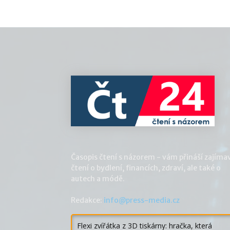
Časopis čtení s názorem - vám přináší zajíma
čtení o bydlení, financích, zdraví, ale také o
autech a módě.
Redakce:
info@press-media.cz
Flexi zvířátka z 3D tiskárny: hračka, která