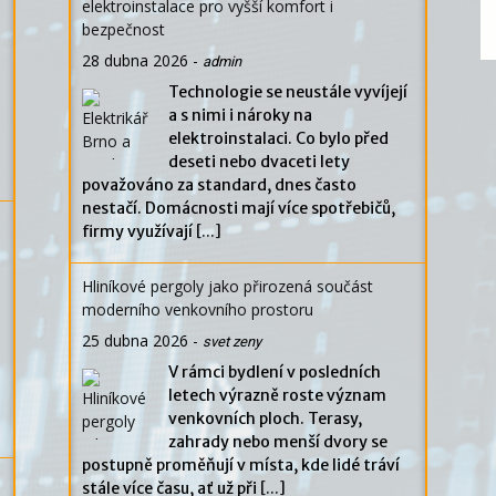
elektroinstalace pro vyšší komfort i
bezpečnost
28 dubna 2026
-
admin
Technologie se neustále vyvíjejí
a s nimi i nároky na
elektroinstalaci. Co bylo před
deseti nebo dvaceti lety
považováno za standard, dnes často
nestačí. Domácnosti mají více spotřebičů,
firmy využívají
[...]
Hliníkové pergoly jako přirozená součást
moderního venkovního prostoru
25 dubna 2026
-
svet zeny
V rámci bydlení v posledních
letech výrazně roste význam
venkovních ploch. Terasy,
zahrady nebo menší dvory se
postupně proměňují v místa, kde lidé tráví
stále více času, ať už při
[...]