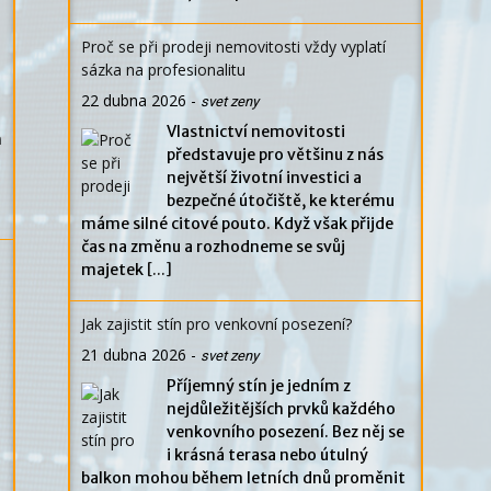
Proč se při prodeji nemovitosti vždy vyplatí
sázka na profesionalitu
22 dubna 2026
-
svet zeny
Vlastnictví nemovitosti
h
představuje pro většinu z nás
největší životní investici a
bezpečné útočiště, ke kterému
máme silné citové pouto. Když však přijde
čas na změnu a rozhodneme se svůj
majetek
[...]
Jak zajistit stín pro venkovní posezení?
21 dubna 2026
-
svet zeny
Příjemný stín je jedním z
nejdůležitějších prvků každého
venkovního posezení. Bez něj se
i krásná terasa nebo útulný
balkon mohou během letních dnů proměnit