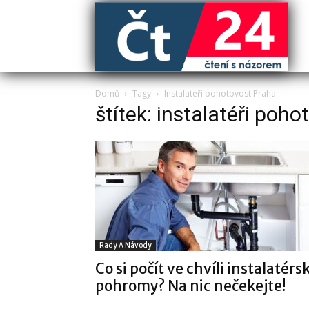
Domů
Tagy
Instalatéři pohotovost Praha
štítek: instalatéři poh
Rady A Návody
Co si počít ve chvíli instalatérs
pohromy? Na nic nečekejte!