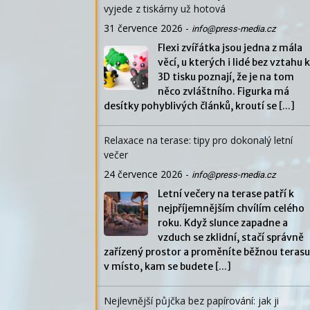
vyjede z tiskárny už hotová
31 července 2026
-
info@press-media.cz
Flexi zvířátka jsou jedna z mála
věcí, u kterých i lidé bez vztahu k
3D tisku poznají, že je na tom
něco zvláštního. Figurka má
desítky pohyblivých článků, kroutí se
[...]
Relaxace na terase: tipy pro dokonalý letní
večer
24 července 2026
-
info@press-media.cz
Letní večery na terase patří k
nejpříjemnějším chvílím celého
roku. Když slunce zapadne a
vzduch se zklidní, stačí správně
zařízený prostor a proměníte běžnou terasu
v místo, kam se budete
[...]
Nejlevnější půjčka bez papírování: jak ji