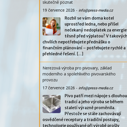
skutečně poznat
19 července 2026
-
info@press-media.cz
Rozbil se vám doma kotel
uprostřed ledna, nebo přišel
nečekaný nedoplatek za energie
těsně před výplatou? V takovýc
chvílích nepotřebujete přednášku o
finančním plánování – potřebujete rychlé a
přehledné řešení.
[...]
Nerezová výroba pro pivovary, základ
moderního a spolehlivého pivovarského
provozu
17 července 2026
-
info@press-media.cz
Pivo patří mezi nápoje s dlouhou
tradicí a jeho výroba se během
staletí výrazně proměnila.
Přestože se stále zachovávají
osvědčené receptury a tradiční postupy,
technologie používané při výrobě prošly