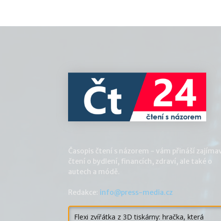
Časopis čtení s názorem - vám přináší zajíma
čtení o bydlení, financích, zdraví, ale také o
autech a módě.
Redakce:
info@press-media.cz
Flexi zvířátka z 3D tiskárny: hračka, která