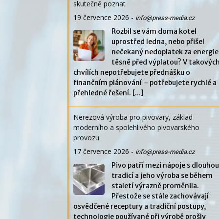
skutečně poznat
19 července 2026
-
info@press-media.cz
Rozbil se vám doma kotel
uprostřed ledna, nebo přišel
nečekaný nedoplatek za energie
těsně před výplatou? V takovýc
chvílích nepotřebujete přednášku o
finančním plánování – potřebujete rychlé a
přehledné řešení.
[...]
Nerezová výroba pro pivovary, základ
moderního a spolehlivého pivovarského
provozu
17 července 2026
-
info@press-media.cz
Pivo patří mezi nápoje s dlouhou
tradicí a jeho výroba se během
staletí výrazně proměnila.
Přestože se stále zachovávají
osvědčené receptury a tradiční postupy,
technologie používané při výrobě prošly