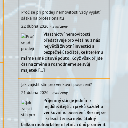
Proč se při prodeji nemovitosti vždy vyplatí
sázka na profesionalitu
22 dubna 2026
-
svet zeny
Vlastnictví nemovitosti
h
představuje pro většinu z nás
největší životní investici a
bezpečné útočiště, ke kterému
máme silné citové pouto. Když však přijde
čas na změnu a rozhodneme se svůj
majetek
[...]
Jak zajistit stín pro venkovní posezení?
21 dubna 2026
-
svet zeny
Příjemný stín je jedním z
nejdůležitějších prvků každého
venkovního posezení. Bez něj se
i krásná terasa nebo útulný
balkon mohou během letních dnů proměnit