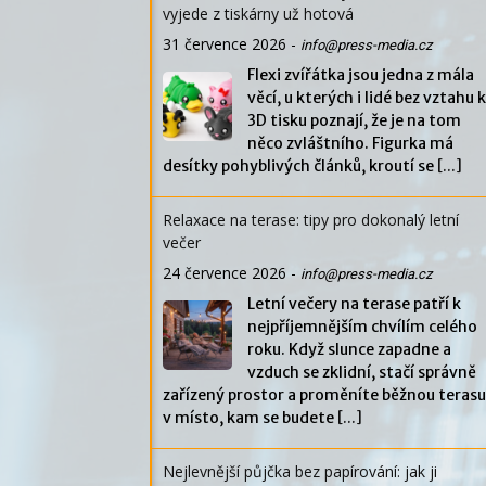
vyjede z tiskárny už hotová
31 července 2026
-
info@press-media.cz
Flexi zvířátka jsou jedna z mála
věcí, u kterých i lidé bez vztahu k
3D tisku poznají, že je na tom
něco zvláštního. Figurka má
desítky pohyblivých článků, kroutí se
[...]
Relaxace na terase: tipy pro dokonalý letní
večer
24 července 2026
-
info@press-media.cz
Letní večery na terase patří k
nejpříjemnějším chvílím celého
roku. Když slunce zapadne a
vzduch se zklidní, stačí správně
zařízený prostor a proměníte běžnou terasu
v místo, kam se budete
[...]
Nejlevnější půjčka bez papírování: jak ji