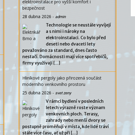
elektroinstalace pro vyšší komfort i
bezpečnost
28 dubna 2026
-
admin
Technologie se neustále vyvíjejí
a s nimi i nároky na
elektroinstalaci. Co bylo před
deseti nebo dvaceti lety
považováno za standard, dnes často
nestačí. Domácnosti mají více spotřebičů,
firmy využívají
[...]
Hliníkové pergoly jako přirozená součást
moderního venkovního prostoru
25 dubna 2026
-
svet zeny
V rámci bydlení v posledních
letech výrazně roste význam
venkovních ploch. Terasy,
zahrady nebo menší dvory se
postupně proměňují v místa, kde lidé tráví
stále více času, ať už při
[...]