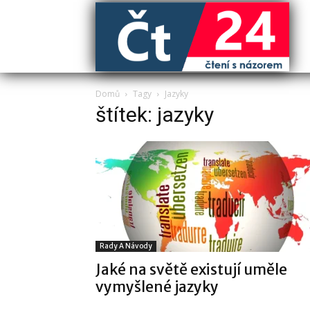
Domů
Tagy
Jazyky
štítek: jazyky
Rady A Návody
Jaké na světě existují uměle
vymyšlené jazyky