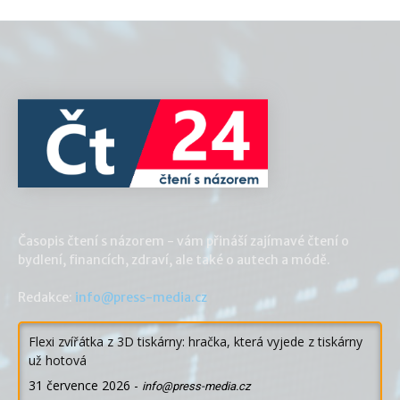
Časopis čtení s názorem - vám přináší zajímavé čtení o
bydlení, financích, zdraví, ale také o autech a módě.
Redakce:
info@press-media.cz
Flexi zvířátka z 3D tiskárny: hračka, která vyjede z tiskárny
už hotová
31 července 2026
-
info@press-media.cz