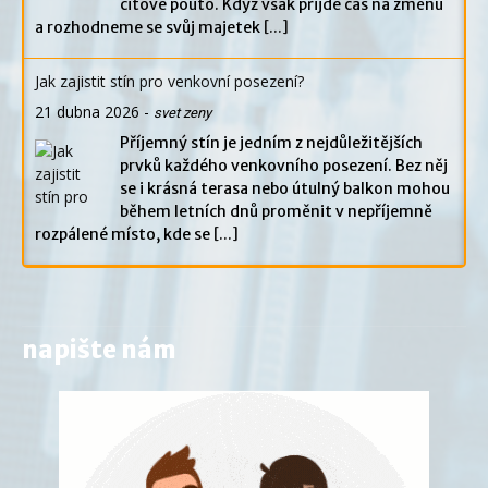
citové pouto. Když však přijde čas na změnu
a rozhodneme se svůj majetek
[...]
Jak zajistit stín pro venkovní posezení?
21 dubna 2026
-
svet zeny
Příjemný stín je jedním z nejdůležitějších
prvků každého venkovního posezení. Bez něj
se i krásná terasa nebo útulný balkon mohou
během letních dnů proměnit v nepříjemně
rozpálené místo, kde se
[...]
napište nám