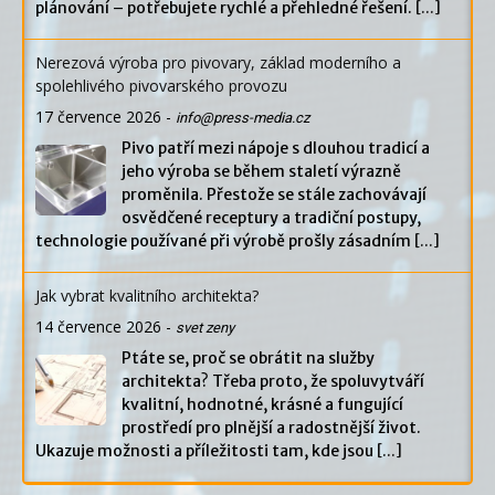
plánování – potřebujete rychlé a přehledné řešení.
[...]
Nerezová výroba pro pivovary, základ moderního a
spolehlivého pivovarského provozu
17 července 2026
-
info@press-media.cz
Pivo patří mezi nápoje s dlouhou tradicí a
jeho výroba se během staletí výrazně
proměnila. Přestože se stále zachovávají
osvědčené receptury a tradiční postupy,
technologie používané při výrobě prošly zásadním
[...]
Jak vybrat kvalitního architekta?
14 července 2026
-
svet zeny
Ptáte se, proč se obrátit na služby
architekta? Třeba proto, že spoluvytváří
kvalitní, hodnotné, krásné a fungující
prostředí pro plnější a radostnější život.
Ukazuje možnosti a příležitosti tam, kde jsou
[...]