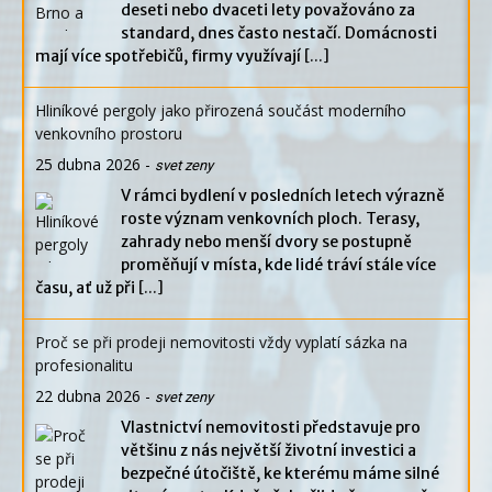
deseti nebo dvaceti lety považováno za
standard, dnes často nestačí. Domácnosti
mají více spotřebičů, firmy využívají
[...]
Hliníkové pergoly jako přirozená součást moderního
venkovního prostoru
25 dubna 2026
-
svet zeny
V rámci bydlení v posledních letech výrazně
roste význam venkovních ploch. Terasy,
zahrady nebo menší dvory se postupně
proměňují v místa, kde lidé tráví stále více
času, ať už při
[...]
Proč se při prodeji nemovitosti vždy vyplatí sázka na
profesionalitu
22 dubna 2026
-
svet zeny
Vlastnictví nemovitosti představuje pro
většinu z nás největší životní investici a
bezpečné útočiště, ke kterému máme silné