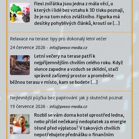
Flexi zvířátka jsou jedna z mála věcí, u
kterých i lidé bez vztahu k 3D tisku poznají,
že je na tom něco zvláštního. Figurka má
desítky pohyblivých článků, kroutí se
[...]
Relaxace na terase: tipy pro dokonalý letní večer
24 července 2026
-
info@press-media.cz
Letní večery na terase patří k
nejpříjemnějším chvílím celého roku. Když
slunce zapadne a vzduch se zklidní, stačí
správně zařízený prostor a proměníte
běžnou terasu v místo, kam se budete
[...]
Nejlevnější půjčka bez papírování: jak ji skutečně poznat
19 července 2026
-
info@press-media.cz
Rozbil se vám doma kotel uprostřed ledna,
nebo přišel nečekaný nedoplatek za energie
těsně před výplatou? V takových chvílích
nepotřebujete přednášku o finančním