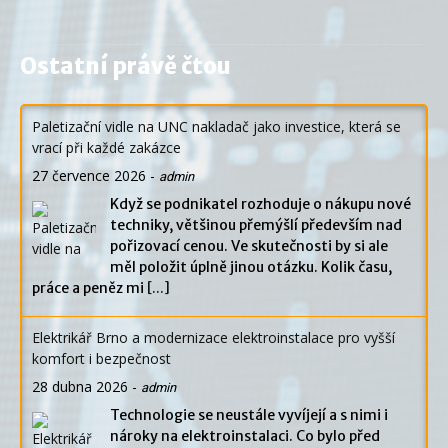
Ostatní právě čtou
Paletizační vidle na UNC nakladač jako investice, která se
vrací při každé zakázce
27 července 2026
-
admin
Když se podnikatel rozhoduje o nákupu nové
techniky, většinou přemýšlí především nad
pořizovací cenou. Ve skutečnosti by si ale
měl položit úplně jinou otázku. Kolik času,
práce a peněz mi
[...]
Elektrikář Brno a modernizace elektroinstalace pro vyšší
komfort i bezpečnost
28 dubna 2026
-
admin
Technologie se neustále vyvíjejí a s nimi i
nároky na elektroinstalaci. Co bylo před