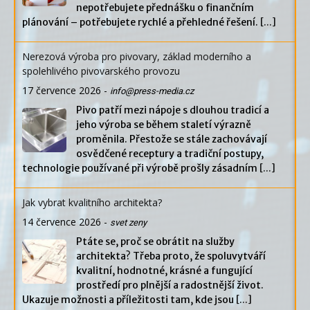
nepotřebujete přednášku o finančním
plánování – potřebujete rychlé a přehledné řešení.
[...]
Nerezová výroba pro pivovary, základ moderního a
spolehlivého pivovarského provozu
17 července 2026
-
info@press-media.cz
Pivo patří mezi nápoje s dlouhou tradicí a
jeho výroba se během staletí výrazně
proměnila. Přestože se stále zachovávají
osvědčené receptury a tradiční postupy,
technologie používané při výrobě prošly zásadním
[...]
Jak vybrat kvalitního architekta?
14 července 2026
-
svet zeny
Ptáte se, proč se obrátit na služby
architekta? Třeba proto, že spoluvytváří
kvalitní, hodnotné, krásné a fungující
prostředí pro plnější a radostnější život.
Ukazuje možnosti a příležitosti tam, kde jsou
[...]