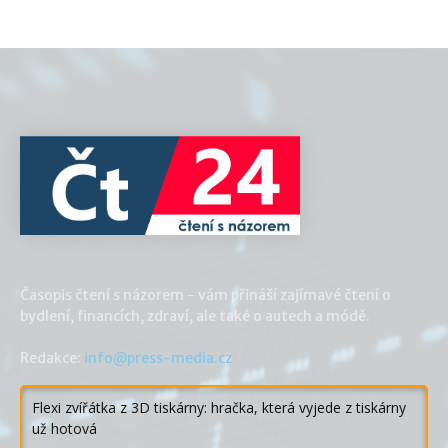
Časopis čtení s názorem - vám přináší zajímavé čtení o
bydlení, financích, zdraví, ale také o autech a módě.
Redakce:
info@press-media.cz
Flexi zvířátka z 3D tiskárny: hračka, která vyjede z tiskárny
už hotová