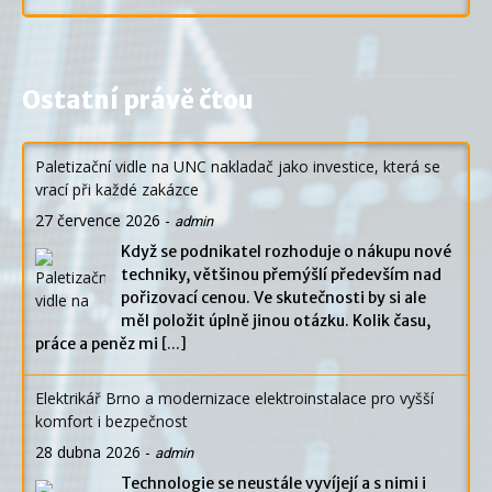
Ostatní právě čtou
Paletizační vidle na UNC nakladač jako investice, která se
vrací při každé zakázce
27 července 2026
-
admin
Když se podnikatel rozhoduje o nákupu nové
techniky, většinou přemýšlí především nad
pořizovací cenou. Ve skutečnosti by si ale
měl položit úplně jinou otázku. Kolik času,
práce a peněz mi
[...]
Elektrikář Brno a modernizace elektroinstalace pro vyšší
komfort i bezpečnost
28 dubna 2026
-
admin
Technologie se neustále vyvíjejí a s nimi i