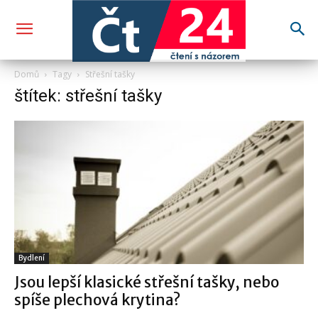
Domů
Tagy
Střešní tašky
štítek: střešní tašky
Bydlení
Jsou lepší klasické střešní tašky, nebo
spíše plechová krytina?