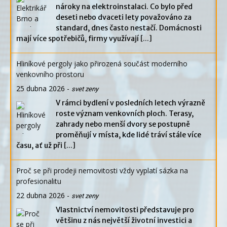
nároky na elektroinstalaci. Co bylo před
deseti nebo dvaceti lety považováno za
standard, dnes často nestačí. Domácnosti
mají více spotřebičů, firmy využívají
[...]
Hliníkové pergoly jako přirozená součást moderního
venkovního prostoru
25 dubna 2026
-
svet zeny
V rámci bydlení v posledních letech výrazně
roste význam venkovních ploch. Terasy,
zahrady nebo menší dvory se postupně
proměňují v místa, kde lidé tráví stále více
času, ať už při
[...]
Proč se při prodeji nemovitosti vždy vyplatí sázka na
profesionalitu
22 dubna 2026
-
svet zeny
Vlastnictví nemovitosti představuje pro
většinu z nás největší životní investici a