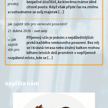
bezpečné útočiště, ke kterému máme silné
citové pouto. Když však přijde čas na změnu
a rozhodneme se svůj majetek
[...]
Jak zajistit stín pro venkovní posezení?
21 dubna 2026
-
svet zeny
Příjemný stín je jedním z nejdůležitějších
prvků každého venkovního posezení. Bez něj
se i krásná terasa nebo útulný balkon mohou
během letních dnů proměnit v nepříjemně
rozpálené místo, kde se
[...]
napište nám