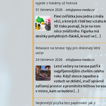
vyjede z tiskárny už hotová
31 července 2026
-
info@press-media.cz
Flexi zvířátka jsou jedna z mála
věcí, u kterých i lidé bez vztahu k
3D tisku poznají, že je na tom
něco zvláštního. Figurka má
desítky pohyblivých článků, kroutí se
[...]
Relaxace na terase: tipy pro dokonalý letní
večer
24 července 2026
-
info@press-media.cz
Letní večery na terase patří k
nejpříjemnějším chvílím celého
roku. Když slunce zapadne a
vzduch se zklidní, stačí správně
zařízený prostor a proměníte běžnou terasu
v místo, kam se budete
[...]
Nejlevnější půjčka bez papírování: jak ji