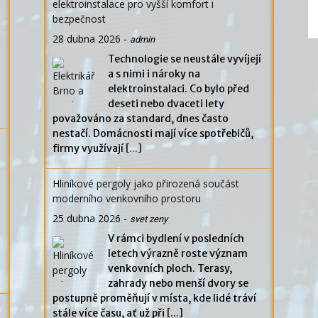
elektroinstalace pro vyšší komfort i
bezpečnost
28 dubna 2026
-
admin
Technologie se neustále vyvíjejí
a s nimi i nároky na
elektroinstalaci. Co bylo před
deseti nebo dvaceti lety
považováno za standard, dnes často
nestačí. Domácnosti mají více spotřebičů,
firmy využívají
[...]
Hliníkové pergoly jako přirozená součást
moderního venkovního prostoru
25 dubna 2026
-
svet zeny
V rámci bydlení v posledních
letech výrazně roste význam
venkovních ploch. Terasy,
zahrady nebo menší dvory se
postupně proměňují v místa, kde lidé tráví
stále více času, ať už při
[...]