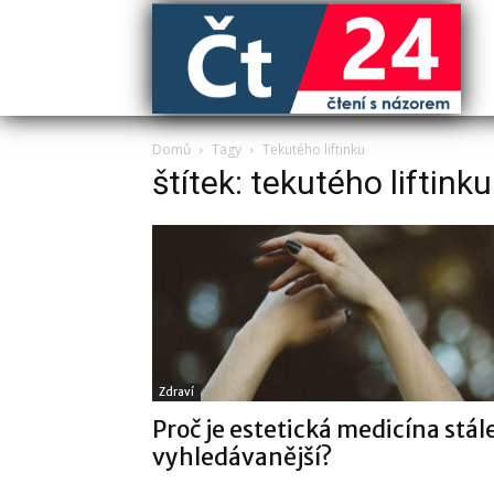
Domů
Tagy
Tekutého liftinku
štítek: tekutého liftinku
Zdraví
Proč je estetická medicína stál
vyhledávanější?