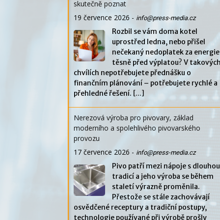
skutečně poznat
19 července 2026
-
info@press-media.cz
Rozbil se vám doma kotel
uprostřed ledna, nebo přišel
nečekaný nedoplatek za energie
těsně před výplatou? V takovýc
chvílích nepotřebujete přednášku o
finančním plánování – potřebujete rychlé a
přehledné řešení.
[...]
Nerezová výroba pro pivovary, základ
moderního a spolehlivého pivovarského
provozu
17 července 2026
-
info@press-media.cz
Pivo patří mezi nápoje s dlouhou
tradicí a jeho výroba se během
staletí výrazně proměnila.
Přestože se stále zachovávají
osvědčené receptury a tradiční postupy,
technologie používané při výrobě prošly