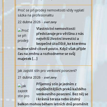
Proč se při prodeji nemovitosti vždy vyplatí
sázka na profesionalitu
22 dubna 2026
-
svet zeny
Vlastnictví nemovitosti
h
představuje pro většinu z nás
největší životní investici a
bezpečné útočiště, ke kterému
máme silné citové pouto. Když však přijde
čas na změnu a rozhodneme se svůj
majetek
[...]
Jak zajistit stín pro venkovní posezení?
21 dubna 2026
-
svet zeny
Příjemný stín je jedním z
nejdůležitějších prvků každého
venkovního posezení. Bez něj se
i krásná terasa nebo útulný
balkon mohou během letních dnů proměnit