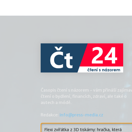
Časopis čtení s názorem - vám přináší zajíma
čtení o bydlení, financích, zdraví, ale také o
autech a módě.
Redakce:
info@press-media.cz
Flexi zvířátka z 3D tiskárny: hračka, která