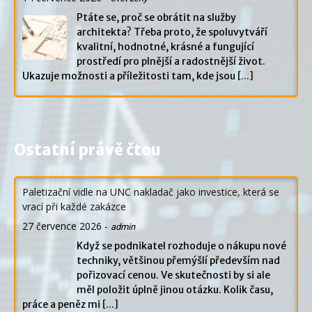
Ptáte se, proč se obrátit na služby
architekta? Třeba proto, že spoluvytváří
kvalitní, hodnotné, krásné a fungující
prostředí pro plnější a radostnější život.
Ukazuje možnosti a příležitosti tam, kde jsou
[...]
Ostatní právě čtou
Paletizační vidle na UNC nakladač jako investice, která se
vrací při každé zakázce
27 července 2026
-
admin
Když se podnikatel rozhoduje o nákupu nové
techniky, většinou přemýšlí především nad
pořizovací cenou. Ve skutečnosti by si ale
měl položit úplně jinou otázku. Kolik času,
práce a peněz mi
[...]