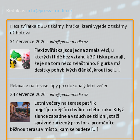
Redakce:
info@press-media.cz
Flexi zvířátka z 3D tiskárny: hračka, která vyjede z tiskárny
už hotová
31 července 2026
-
info@press-media.cz
Flexi zvířátka jsou jedna z mála věcí, u
kterých i lidé bez vztahu k 3D tisku poznají,
že je na tom něco zvláštního. Figurka má
desítky pohyblivých článků, kroutí se
[...]
Relaxace na terase: tipy pro dokonalý letní večer
24 července 2026
-
info@press-media.cz
Letní večery na terase patří k
nejpříjemnějším chvílím celého roku. Když
slunce zapadne a vzduch se zklidní, stačí
správně zařízený prostor a proměníte
běžnou terasu v místo, kam se budete
[...]