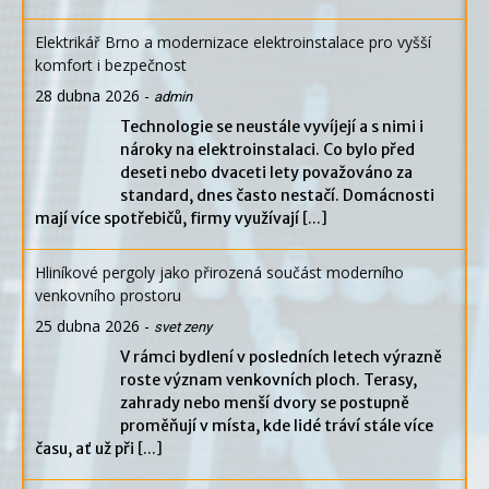
Elektrikář Brno a modernizace elektroinstalace pro vyšší
komfort i bezpečnost
28 dubna 2026
-
admin
Technologie se neustále vyvíjejí a s nimi i
nároky na elektroinstalaci. Co bylo před
deseti nebo dvaceti lety považováno za
standard, dnes často nestačí. Domácnosti
mají více spotřebičů, firmy využívají
[...]
Hliníkové pergoly jako přirozená součást moderního
venkovního prostoru
25 dubna 2026
-
svet zeny
V rámci bydlení v posledních letech výrazně
roste význam venkovních ploch. Terasy,
zahrady nebo menší dvory se postupně
proměňují v místa, kde lidé tráví stále více
času, ať už při
[...]