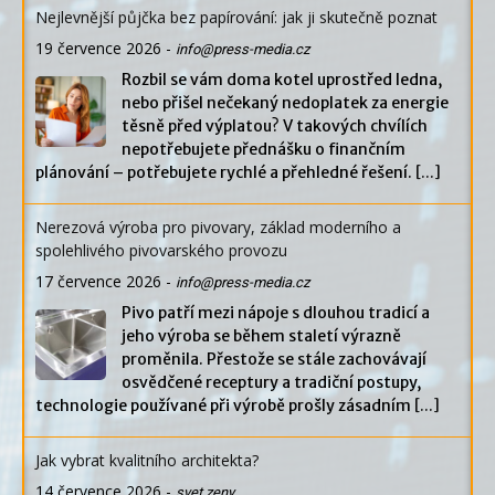
Nejlevnější půjčka bez papírování: jak ji skutečně poznat
19 července 2026
-
info@press-media.cz
Rozbil se vám doma kotel uprostřed ledna,
nebo přišel nečekaný nedoplatek za energie
těsně před výplatou? V takových chvílích
nepotřebujete přednášku o finančním
plánování – potřebujete rychlé a přehledné řešení.
[...]
Nerezová výroba pro pivovary, základ moderního a
spolehlivého pivovarského provozu
17 července 2026
-
info@press-media.cz
Pivo patří mezi nápoje s dlouhou tradicí a
jeho výroba se během staletí výrazně
proměnila. Přestože se stále zachovávají
osvědčené receptury a tradiční postupy,
technologie používané při výrobě prošly zásadním
[...]
Jak vybrat kvalitního architekta?
14 července 2026
-
svet zeny