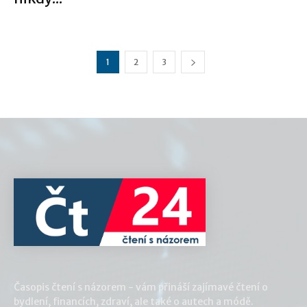
1
2
3
Časopis čtení s názorem - vám přináší zajímavé čtení o
bydlení, financích, zdraví, ale také o autech a módě.