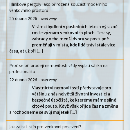
Hliníkové pergoly jako přirozená součást moderního
venkovního prostoru
25 dubna 2026
-
svet zeny
V rámci bydlení v posledních letech výrazně
roste význam venkovních ploch. Terasy,
zahrady nebo menší dvory se postupně
proměňují v místa, kde lidé tráví stále více
času, ať už při
[...]
Proč se při prodeji nemovitosti vždy vyplatí sázka na
profesionalitu
22 dubna 2026
-
svet zeny
Vlastnictví nemovitosti představuje pro
většinu z nás největší životní investici a
bezpečné útočiště, ke kterému máme silné
citové pouto. Když však přijde čas na změnu
a rozhodneme se svůj majetek
[...]
Jak zajistit stín pro venkovní posezení?