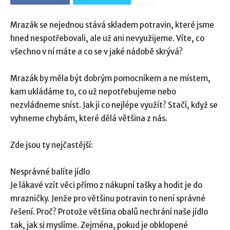
Mrazák se nejednou stává skladem potravin, které jsme
hned nespotřebovali, ale už ani nevyužijeme. Víte, co
všechno v ní máte a co se v jaké nádobě skrývá?
Mrazák by měla být dobrým pomocníkem a ne místem,
kam ukládáme to, co už nepotřebujeme nebo
nezvládneme sníst. Jak ji co nejlépe využít? Stačí, když se
vyhneme chybám, které dělá většina z nás.
Zde jsou ty nejčastější:
Nesprávné balíte jídlo
Je lákavé vzít věci přímo z nákupní tašky a hodit je do
mrazničky. Jenže pro většinu potravin to není správné
řešení. Proč? Protože většina obalů nechrání naše jídlo
tak, jak si myslíme. Zejména, pokud je obklopené