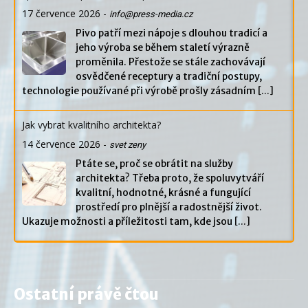
17 července 2026
-
info@press-media.cz
Pivo patří mezi nápoje s dlouhou tradicí a
jeho výroba se během staletí výrazně
proměnila. Přestože se stále zachovávají
osvědčené receptury a tradiční postupy,
technologie používané při výrobě prošly zásadním
[...]
Jak vybrat kvalitního architekta?
14 července 2026
-
svet zeny
Ptáte se, proč se obrátit na služby
architekta? Třeba proto, že spoluvytváří
kvalitní, hodnotné, krásné a fungující
prostředí pro plnější a radostnější život.
Ukazuje možnosti a příležitosti tam, kde jsou
[...]
Ostatní právě čtou