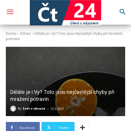
Domů
Zdraví
Děláte je i Vy? Toto jsou nejčastější chyby při mražení
potravin
Děláte je i Vy? Toto jsou nejčastější chyby při
mražení potravin
-
By
Svet v obraze
13.3.2021
Facebook
Twitter