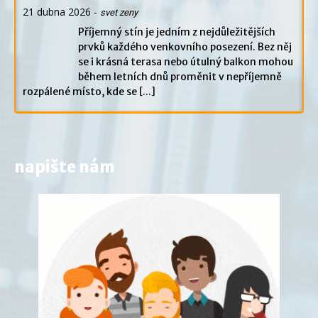
21 dubna 2026
-
svet zeny
Příjemný stín je jedním z nejdůležitějších
prvků každého venkovního posezení. Bez něj
se i krásná terasa nebo útulný balkon mohou
během letních dnů proměnit v nepříjemně
rozpálené místo, kde se
[...]
napište nám