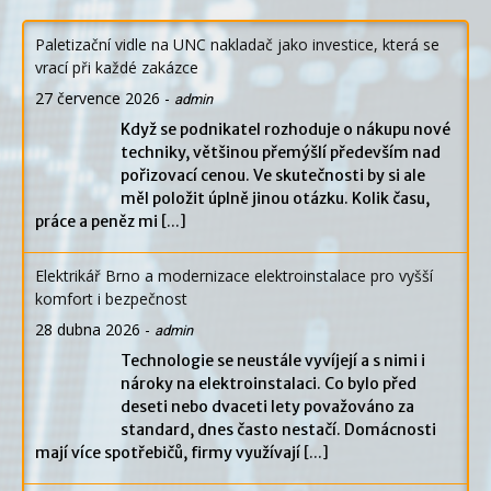
Paletizační vidle na UNC nakladač jako investice, která se
vrací při každé zakázce
27 července 2026
-
admin
Když se podnikatel rozhoduje o nákupu nové
techniky, většinou přemýšlí především nad
pořizovací cenou. Ve skutečnosti by si ale
měl položit úplně jinou otázku. Kolik času,
práce a peněz mi
[...]
Elektrikář Brno a modernizace elektroinstalace pro vyšší
komfort i bezpečnost
28 dubna 2026
-
admin
Technologie se neustále vyvíjejí a s nimi i
nároky na elektroinstalaci. Co bylo před
deseti nebo dvaceti lety považováno za
standard, dnes často nestačí. Domácnosti
mají více spotřebičů, firmy využívají
[...]