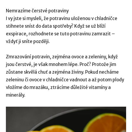
Nemrazíme čerstvé potraviny
I vy jste si mysleli, že potravinu uloženou v chladničce
stihnete sníst do data spotřeby? Když se už blíží
exspirace, rozhodnete se tuto potravinu zamrazit –
vždyť ji sníte později.
Zmrazování potravin, zejména ovoce a zeleniny, když
jsou čerstvé, je však mnohem lépe. Proč? Protože jim
zůstane skvělá chuť a zejména živiny. Pokud necháme
zeleninu či ovoce v chladničce vadnout a až potom plody
vložíme do mrazáku, ztrácíme důležité vitamíny a
minerály.