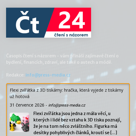
Časopis čtení s názorem - vám přináší zajímavé čtení o
bydlení, financích, zdraví, ale také o autech a módě.
Redakce:
info@press-media.cz
Flexi zvířátka z 3D tiskárny: hračka, která vyjede z tiskárny
už hotová
31 července 2026
-
info@press-media.cz
Flexi zvířátka jsou jedna z mála věcí, u
kterých i lidé bez vztahu k 3D tisku poznají,
že je na tom něco zvláštního. Figurka má
desítky pohyblivých článků, kroutí se
[...]