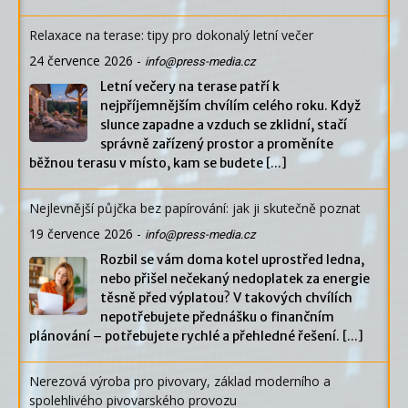
Relaxace na terase: tipy pro dokonalý letní večer
24 července 2026
-
info@press-media.cz
Letní večery na terase patří k
nejpříjemnějším chvílím celého roku. Když
slunce zapadne a vzduch se zklidní, stačí
správně zařízený prostor a proměníte
běžnou terasu v místo, kam se budete
[...]
Nejlevnější půjčka bez papírování: jak ji skutečně poznat
19 července 2026
-
info@press-media.cz
Rozbil se vám doma kotel uprostřed ledna,
nebo přišel nečekaný nedoplatek za energie
těsně před výplatou? V takových chvílích
nepotřebujete přednášku o finančním
plánování – potřebujete rychlé a přehledné řešení.
[...]
Nerezová výroba pro pivovary, základ moderního a
spolehlivého pivovarského provozu