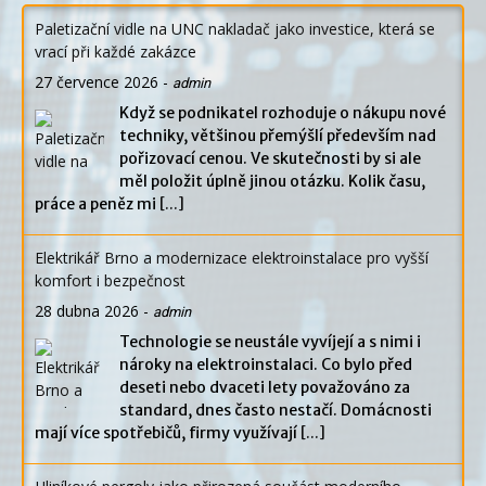
Paletizační vidle na UNC nakladač jako investice, která se
vrací při každé zakázce
27 července 2026
-
admin
Když se podnikatel rozhoduje o nákupu nové
techniky, většinou přemýšlí především nad
pořizovací cenou. Ve skutečnosti by si ale
měl položit úplně jinou otázku. Kolik času,
práce a peněz mi
[...]
Elektrikář Brno a modernizace elektroinstalace pro vyšší
komfort i bezpečnost
28 dubna 2026
-
admin
Technologie se neustále vyvíjejí a s nimi i
nároky na elektroinstalaci. Co bylo před
deseti nebo dvaceti lety považováno za
standard, dnes často nestačí. Domácnosti
mají více spotřebičů, firmy využívají
[...]