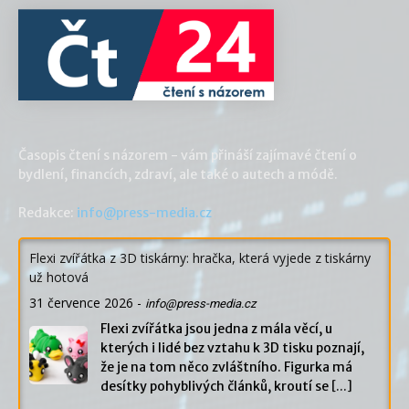
Časopis čtení s názorem - vám přináší zajímavé čtení o
bydlení, financích, zdraví, ale také o autech a módě.
Redakce:
info@press-media.cz
Flexi zvířátka z 3D tiskárny: hračka, která vyjede z tiskárny
už hotová
31 července 2026
-
info@press-media.cz
Flexi zvířátka jsou jedna z mála věcí, u
kterých i lidé bez vztahu k 3D tisku poznají,
že je na tom něco zvláštního. Figurka má
desítky pohyblivých článků, kroutí se
[...]