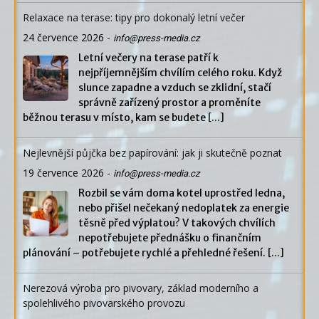
Relaxace na terase: tipy pro dokonalý letní večer
24 července 2026
-
info@press-media.cz
Letní večery na terase patří k
nejpříjemnějším chvílím celého roku. Když
slunce zapadne a vzduch se zklidní, stačí
správně zařízený prostor a proměníte
běžnou terasu v místo, kam se budete
[...]
Nejlevnější půjčka bez papírování: jak ji skutečně poznat
19 července 2026
-
info@press-media.cz
Rozbil se vám doma kotel uprostřed ledna,
nebo přišel nečekaný nedoplatek za energie
těsně před výplatou? V takových chvílích
nepotřebujete přednášku o finančním
plánování – potřebujete rychlé a přehledné řešení.
[...]
Nerezová výroba pro pivovary, základ moderního a
spolehlivého pivovarského provozu