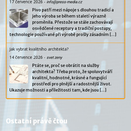
17 července 2026
-
info@press-media.cz
Pivo patří mezi nápoje s dlouhou tradicí a
jeho výroba se během staletí výrazně
proměnila. Přestože se stále zachovávají
osvědčené receptury a tradiční postupy,
technologie používané při výrobě prošly zásadním
[...]
Jak vybrat kvalitního architekta?
14 července 2026
-
svet zeny
Ptáte se, proč se obrátit na služby
architekta? Třeba proto, že spoluvytváří
kvalitní, hodnotné, krásné a fungující
prostředí pro plnější a radostnější život.
Ukazuje možnosti a příležitosti tam, kde jsou
[...]
Ostatní právě čtou