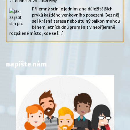
21 dubna 2026
-
svet zeny
Příjemný stín je jedním z nejdůležitějších
prvků každého venkovního posezení. Bez něj
se i krásná terasa nebo útulný balkon mohou
během letních dnů proměnit v nepříjemně
rozpálené místo, kde se
[...]
napište nám