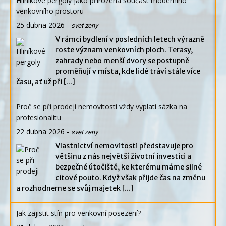
Hliníkové pergoly jako přirozená součást moderního
venkovního prostoru
25 dubna 2026
-
svet zeny
V rámci bydlení v posledních letech výrazně
roste význam venkovních ploch. Terasy,
zahrady nebo menší dvory se postupně
proměňují v místa, kde lidé tráví stále více
času, ať už při
[...]
Proč se při prodeji nemovitosti vždy vyplatí sázka na
profesionalitu
22 dubna 2026
-
svet zeny
Vlastnictví nemovitosti představuje pro
většinu z nás největší životní investici a
bezpečné útočiště, ke kterému máme silné
citové pouto. Když však přijde čas na změnu
a rozhodneme se svůj majetek
[...]
Jak zajistit stín pro venkovní posezení?