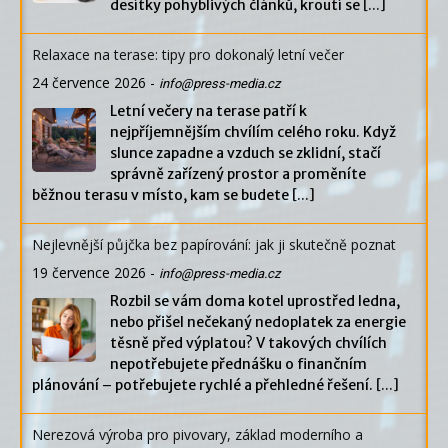
desítky pohyblivých článků, kroutí se
[...]
Relaxace na terase: tipy pro dokonalý letní večer
24 července 2026
-
info@press-media.cz
Letní večery na terase patří k
nejpříjemnějším chvílím celého roku. Když
slunce zapadne a vzduch se zklidní, stačí
správně zařízený prostor a proměníte
běžnou terasu v místo, kam se budete
[...]
Nejlevnější půjčka bez papírování: jak ji skutečně poznat
19 července 2026
-
info@press-media.cz
Rozbil se vám doma kotel uprostřed ledna,
nebo přišel nečekaný nedoplatek za energie
těsně před výplatou? V takových chvílích
nepotřebujete přednášku o finančním
plánování – potřebujete rychlé a přehledné řešení.
[...]
Nerezová výroba pro pivovary, základ moderního a