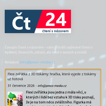
Časopis čtení s názorem - vám přináší zajímavé čtení o
bydlení, financích, zdraví, ale také o autech a módě.
Redakce:
info@press-media.cz
Flexi zvířátka z 3D tiskárny: hračka, která vyjede z tiskárny
už hotová
31 července 2026
-
info@press-media.cz
Flexi zvířátka jsou jedna z mála věcí, u
kterých i lidé bez vztahu k 3D tisku poznají,
že je na tom něco zvláštního. Figurka má