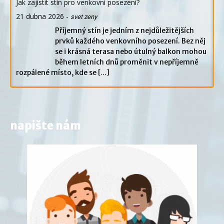
Jak zajistit stín pro venkovní posezení?
21 dubna 2026
-
svet zeny
Příjemný stín je jedním z nejdůležitějších
prvků každého venkovního posezení. Bez něj
se i krásná terasa nebo útulný balkon mohou
během letních dnů proměnit v nepříjemně
rozpálené místo, kde se
[...]
napište nám