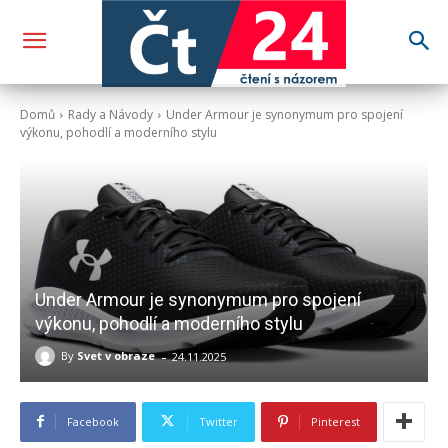
Domů
Rady a Návody
Under Armour je synonymum pro spojení
výkonu, pohodlí a moderního stylu
Under Armour je synonymum pro spojení
výkonu, pohodlí a moderního stylu
-
By
Svet v obraze
24.11.2025
Facebook
Twitter
Pinterest