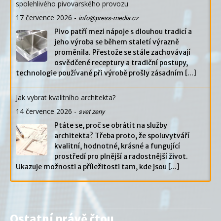
spolehlivého pivovarského provozu
17 července 2026
-
info@press-media.cz
Pivo patří mezi nápoje s dlouhou tradicí a
jeho výroba se během staletí výrazně
proměnila. Přestože se stále zachovávají
osvědčené receptury a tradiční postupy,
technologie používané při výrobě prošly zásadním
[...]
Jak vybrat kvalitního architekta?
14 července 2026
-
svet zeny
Ptáte se, proč se obrátit na služby
architekta? Třeba proto, že spoluvytváří
kvalitní, hodnotné, krásné a fungující
prostředí pro plnější a radostnější život.
Ukazuje možnosti a příležitosti tam, kde jsou
[...]
Ostatní právě čtou