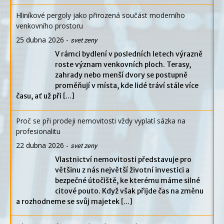
Hliníkové pergoly jako přirozená součást moderního
venkovního prostoru
25 dubna 2026
-
svet zeny
V rámci bydlení v posledních letech výrazně
roste význam venkovních ploch. Terasy,
zahrady nebo menší dvory se postupně
proměňují v místa, kde lidé tráví stále více
času, ať už při
[...]
Proč se při prodeji nemovitosti vždy vyplatí sázka na
profesionalitu
22 dubna 2026
-
svet zeny
Vlastnictví nemovitosti představuje pro
většinu z nás největší životní investici a
bezpečné útočiště, ke kterému máme silné
citové pouto. Když však přijde čas na změnu
a rozhodneme se svůj majetek
[...]