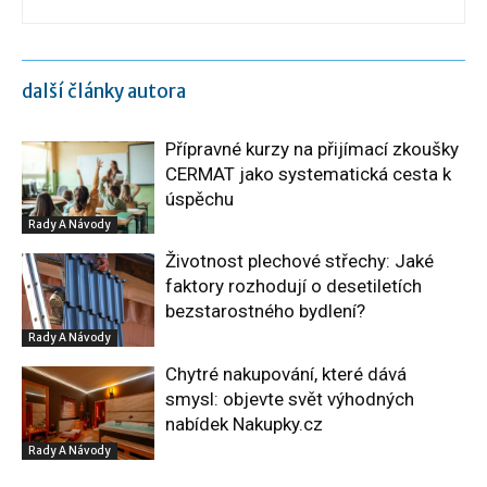
další články autora
Přípravné kurzy na přijímací zkoušky
CERMAT jako systematická cesta k
úspěchu
Rady A Návody
Životnost plechové střechy: Jaké
faktory rozhodují o desetiletích
bezstarostného bydlení?
Rady A Návody
Chytré nakupování, které dává
smysl: objevte svět výhodných
nabídek Nakupky.cz
Rady A Návody