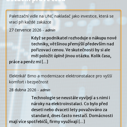
Paletizační vidle na UNC nakladač jako investice, která se
vrací při každé zakázce
27 července 2026
-
admin
Když se podnikatel rozhoduje o nákupu nové
techniky, většinou přemýšlí především nad
pořizovací cenou. Ve skutečnosti by si ale
měl položit úplně jinou otázku. Kolik času,
práce a peněz mi
[...]
Elektrikář Brno a modernizace elektroinstalace pro vyšší
komfort i bezpečnost
28 dubna 2026
-
admin
Technologie se neustále vyvíjejí a s nimi i
nároky na elektroinstalaci. Co bylo před
deseti nebo dvaceti lety považováno za
standard, dnes často nestačí. Domácnosti
mají více spotřebičů, firmy využívají
[...]