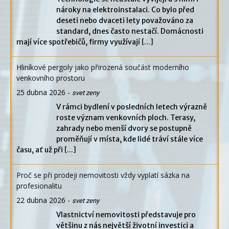
nároky na elektroinstalaci. Co bylo před
deseti nebo dvaceti lety považováno za
standard, dnes často nestačí. Domácnosti
mají více spotřebičů, firmy využívají
[...]
Hliníkové pergoly jako přirozená součást moderního
venkovního prostoru
25 dubna 2026
-
svet zeny
V rámci bydlení v posledních letech výrazně
roste význam venkovních ploch. Terasy,
zahrady nebo menší dvory se postupně
proměňují v místa, kde lidé tráví stále více
času, ať už při
[...]
Proč se při prodeji nemovitosti vždy vyplatí sázka na
profesionalitu
22 dubna 2026
-
svet zeny
Vlastnictví nemovitosti představuje pro
většinu z nás největší životní investici a