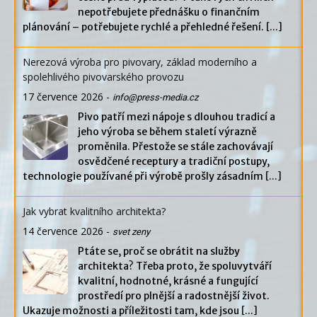
nepotřebujete přednášku o finančním
plánování – potřebujete rychlé a přehledné řešení.
[...]
Nerezová výroba pro pivovary, základ moderního a
spolehlivého pivovarského provozu
17 července 2026
-
info@press-media.cz
Pivo patří mezi nápoje s dlouhou tradicí a
jeho výroba se během staletí výrazně
proměnila. Přestože se stále zachovávají
osvědčené receptury a tradiční postupy,
technologie používané při výrobě prošly zásadním
[...]
Jak vybrat kvalitního architekta?
14 července 2026
-
svet zeny
Ptáte se, proč se obrátit na služby
architekta? Třeba proto, že spoluvytváří
kvalitní, hodnotné, krásné a fungující
prostředí pro plnější a radostnější život.
Ukazuje možnosti a příležitosti tam, kde jsou
[...]