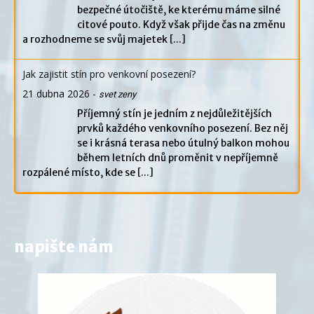
bezpečné útočiště, ke kterému máme silné
citové pouto. Když však přijde čas na změnu
a rozhodneme se svůj majetek
[...]
Jak zajistit stín pro venkovní posezení?
21 dubna 2026
-
svet zeny
Příjemný stín je jedním z nejdůležitějších
prvků každého venkovního posezení. Bez něj
se i krásná terasa nebo útulný balkon mohou
během letních dnů proměnit v nepříjemně
rozpálené místo, kde se
[...]
napište nám