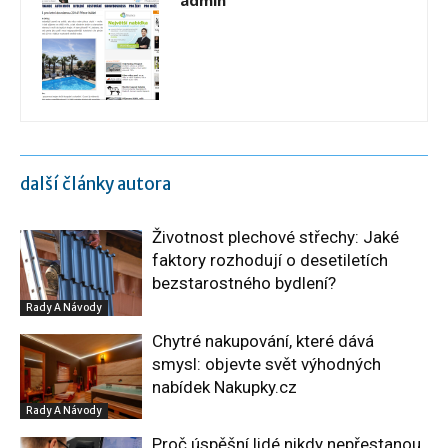
admin
další články autora
Životnost plechové střechy: Jaké
faktory rozhodují o desetiletích
bezstarostného bydlení?
Rady A Návody
Chytré nakupování, které dává
smysl: objevte svět výhodných
nabídek Nakupky.cz
Rady A Návody
Proč úspěšní lidé nikdy nepřestanou