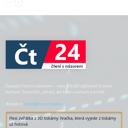
Časopis čtení s názorem - vám přináší zajímavé čtení o
bydlení, financích, zdraví, ale také o autech a módě.
Redakce:
info@press-media.cz
Flexi zvířátka z 3D tiskárny: hračka, která vyjede z tiskárny
už hotová