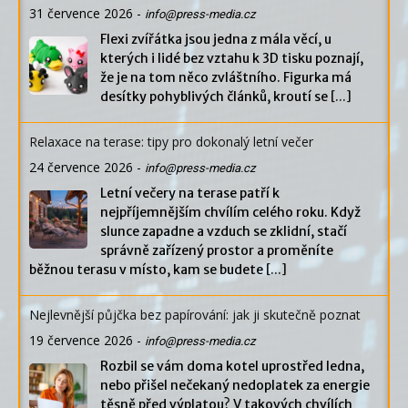
31 července 2026
-
info@press-media.cz
Flexi zvířátka jsou jedna z mála věcí, u
kterých i lidé bez vztahu k 3D tisku poznají,
že je na tom něco zvláštního. Figurka má
desítky pohyblivých článků, kroutí se
[...]
Relaxace na terase: tipy pro dokonalý letní večer
24 července 2026
-
info@press-media.cz
Letní večery na terase patří k
nejpříjemnějším chvílím celého roku. Když
slunce zapadne a vzduch se zklidní, stačí
správně zařízený prostor a proměníte
běžnou terasu v místo, kam se budete
[...]
Nejlevnější půjčka bez papírování: jak ji skutečně poznat
19 července 2026
-
info@press-media.cz
Rozbil se vám doma kotel uprostřed ledna,
nebo přišel nečekaný nedoplatek za energie
těsně před výplatou? V takových chvílích