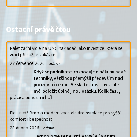
Ostatní právě čtou
Paletizační vidle na UNC nakladač jako investice, která se
vrací při každé zakázce
27 července 2026
-
admin
Když se podnikatel rozhoduje o nákupu nové
techniky, většinou přemýšlí především nad
pořizovací cenou. Ve skutečnosti by si ale
měl položit úplně jinou otázku. Kolik času,
práce a peněz mi
[...]
Elektrikář Brno a modernizace elektroinstalace pro vyšší
komfort i bezpečnost
28 dubna 2026
-
admin
Technologie se neustále vyvíjejí a s nimi i