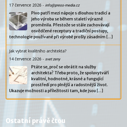
17 července 2026
-
info@press-media.cz
Pivo patří mezi nápoje s dlouhou tradicí a
jeho výroba se během staletí výrazně
proměnila. Přestože se stále zachovávají
osvědčené receptury a tradiční postupy,
technologie používané při výrobě prošly zásadním
[...]
Jak vybrat kvalitního architekta?
14 července 2026
-
svet zeny
Ptáte se, proč se obrátit na služby
architekta? Třeba proto, že spoluvytváří
kvalitní, hodnotné, krásné a fungující
prostředí pro plnější a radostnější život.
Ukazuje možnosti a příležitosti tam, kde jsou
[...]
Ostatní právě čtou