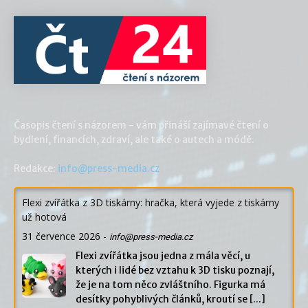
Časopis čtení s názorem - vám přináší zajímavé čtení o
bydlení, financích, zdraví, ale také o autech a módě.
Redakce:
info@press-media.cz
Flexi zvířátka z 3D tiskárny: hračka, která vyjede z tiskárny
už hotová
31 července 2026
-
info@press-media.cz
Flexi zvířátka jsou jedna z mála věcí, u
kterých i lidé bez vztahu k 3D tisku poznají,
že je na tom něco zvláštního. Figurka má
desítky pohyblivých článků, kroutí se
[...]