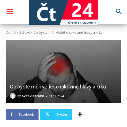
Domů
Zdraví
Co byste měli vědět o rakovině hlavy a krku
Co byste měli vědět o rakovině hlavy a krku
-
By
Svet v obraze
11.11.2024
Facebook
Twitter