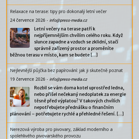
Relaxace na terase: tipy pro dokonalý letní večer
24 července 2026
-
info@press-media.cz
Letní večery na terase patří k
nejpříjemnějším chvílím celého roku. Když
slunce zapadne a vzduch se zklidní, stačí
správně zařízený prostor a proměníte
běžnou terasu v místo, kam se budete
[...]
Nejlevnější půjčka bez papírování: jak ji skutečně poznat
19 července 2026
-
info@press-media.cz
Rozbil se vám doma kotel uprostřed ledna,
nebo přišel nečekaný nedoplatek za energie
těsně před výplatou? V takových chvílích
nepotřebujete přednášku o finančním
plánování – potřebujete rychlé a přehledné řešení.
[...]
Nerezová výroba pro pivovary, základ moderního a
spolehlivého pivovarského provozu