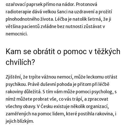
ozařovací paprsek přímo na nádor. Protonová
radioterapie dává velkou šanci na uzdravení a prožití
plnohodnotného života. Léčba je natolik šetrná, že ji
většina pacientů zvládne bez nutnosti zůstávat v
nemocnici.
Kam se obrátit o pomoc v těžkých
chvílích?
Zjištění, že trpíte vážnou nemocí, může leckomu otřást
psychikou. Právě duševní pohoda je přitom při léčbě
rakoviny důležitá. S tím vám může pomoci psycholog, s
nímž můžete probrat vše, co vás trápí, a zpracovat
všechny obavy. V Česku existuje několik organizací,
zaměřených na pomoc lidem, které postihla rakovina, i
jejich blízkým.