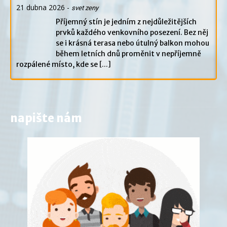
21 dubna 2026
-
svet zeny
Příjemný stín je jedním z nejdůležitějších
prvků každého venkovního posezení. Bez něj
se i krásná terasa nebo útulný balkon mohou
během letních dnů proměnit v nepříjemně
rozpálené místo, kde se
[...]
napište nám