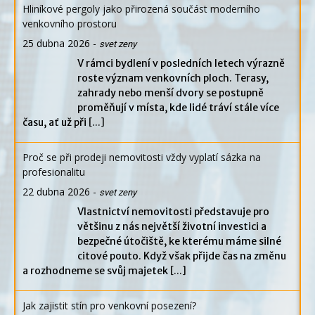
Hliníkové pergoly jako přirozená součást moderního
venkovního prostoru
25 dubna 2026
-
svet zeny
V rámci bydlení v posledních letech výrazně
roste význam venkovních ploch. Terasy,
zahrady nebo menší dvory se postupně
proměňují v místa, kde lidé tráví stále více
času, ať už při
[...]
Proč se při prodeji nemovitosti vždy vyplatí sázka na
profesionalitu
22 dubna 2026
-
svet zeny
Vlastnictví nemovitosti představuje pro
většinu z nás největší životní investici a
bezpečné útočiště, ke kterému máme silné
citové pouto. Když však přijde čas na změnu
a rozhodneme se svůj majetek
[...]
Jak zajistit stín pro venkovní posezení?