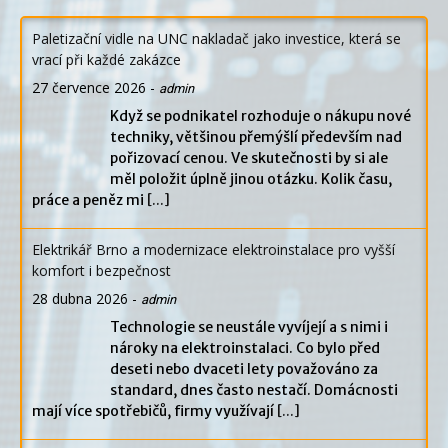
Paletizační vidle na UNC nakladač jako investice, která se
vrací při každé zakázce
27 července 2026
-
admin
Když se podnikatel rozhoduje o nákupu nové
techniky, většinou přemýšlí především nad
pořizovací cenou. Ve skutečnosti by si ale
měl položit úplně jinou otázku. Kolik času,
práce a peněz mi
[...]
Elektrikář Brno a modernizace elektroinstalace pro vyšší
komfort i bezpečnost
28 dubna 2026
-
admin
Technologie se neustále vyvíjejí a s nimi i
nároky na elektroinstalaci. Co bylo před
deseti nebo dvaceti lety považováno za
standard, dnes často nestačí. Domácnosti
mají více spotřebičů, firmy využívají
[...]