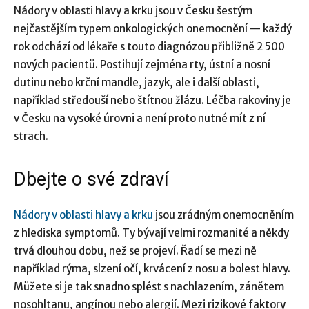
Nádory v oblasti hlavy a krku jsou v Česku šestým
nejčastějším typem onkologických onemocnění — každý
rok odchází od lékaře s touto diagnózou přibližně 2 500
nových pacientů. Postihují zejména rty, ústní a nosní
dutinu nebo krční mandle, jazyk, ale i další oblasti,
například středouší nebo štítnou žlázu. Léčba rakoviny je
v Česku na vysoké úrovni a není proto nutné mít z ní
strach.
Dbejte o své zdraví
Nádory v oblasti hlavy a krku
jsou zrádným onemocněním
z hlediska symptomů. Ty bývají velmi rozmanité a někdy
trvá dlouhou dobu, než se projeví. Řadí se mezi ně
například rýma, slzení očí, krvácení z nosu a bolest hlavy.
Můžete si je tak snadno splést s nachlazením, zánětem
nosohltanu, angínou nebo alergií. Mezi rizikové faktory