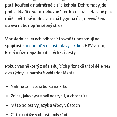
patří kouření a nadměrné pití alkoholu. Dohromady jde
podle lékařů o velmi nebezpečnou kombinaci. Na vině pak
může být také nedostatečná hygiena úst, nevyvážená
strava nebo nepřiměřený stres.
V posledních letech odborníci rovněž upozorňují na
spojitost
karcinomů v oblasti hlavy a krku
s HPV virem,
který může napadnout i dýchací cesty.
Pokud vás některý z následujících příznaků trápí déle než
dva týdny, je namístě vyhledat lékaře.
Nahmatali jste si bulku na krku
Zníte, jako byste byli nastydlí, a chraptíte
Máte bolestivý jazyk a vředy v ústech
Cítíte obtíže v oblasti polykání