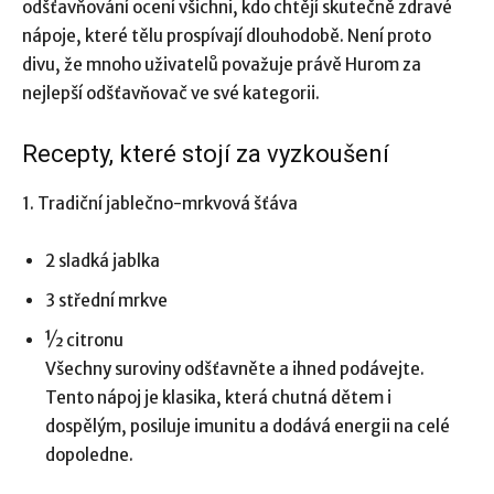
odšťavňování ocení všichni, kdo chtějí skutečně zdravé
nápoje, které tělu prospívají dlouhodobě. Není proto
divu, že mnoho uživatelů považuje právě Hurom za
nejlepší odšťavňovač ve své kategorii.
Recepty, které stojí za vyzkoušení
1. Tradiční jablečno-mrkvová šťáva
2 sladká jablka
3 střední mrkve
½ citronu
Všechny suroviny odšťavněte a ihned podávejte.
Tento nápoj je klasika, která chutná dětem i
dospělým, posiluje imunitu a dodává energii na celé
dopoledne.