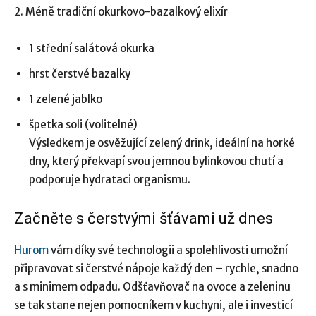
2. Méně tradiční okurkovo-bazalkový elixír
1 střední salátová okurka
hrst čerstvé bazalky
1 zelené jablko
špetka soli (volitelné)
Výsledkem je osvěžující zelený drink, ideální na horké
dny, který překvapí svou jemnou bylinkovou chutí a
podporuje hydrataci organismu.
Začněte s čerstvými šťávami už dnes
Hurom
vám díky své technologii a spolehlivosti umožní
připravovat si čerstvé nápoje každý den – rychle, snadno
a s minimem odpadu. Odšťavňovač na ovoce a zeleninu
se tak stane nejen pomocníkem v kuchyni, ale i investicí