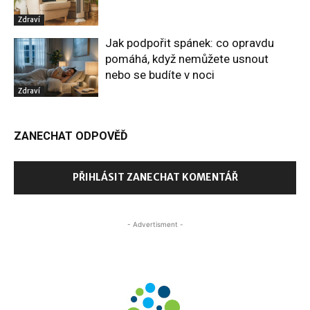
Zdraví
Jak podpořit spánek: co opravdu
pomáhá, když nemůžete usnout
nebo se budíte v noci
Zdraví
ZANECHAT ODPOVĚĎ
PŘIHLÁSIT ZANECHAT KOMENTÁŘ
- Advertisment -