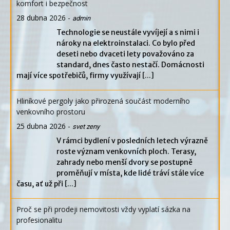
komfort i bezpečnost
28 dubna 2026
-
admin
Technologie se neustále vyvíjejí a s nimi i
nároky na elektroinstalaci. Co bylo před
deseti nebo dvaceti lety považováno za
standard, dnes často nestačí. Domácnosti
mají více spotřebičů, firmy využívají
[...]
Hliníkové pergoly jako přirozená součást moderního
venkovního prostoru
25 dubna 2026
-
svet zeny
V rámci bydlení v posledních letech výrazně
roste význam venkovních ploch. Terasy,
zahrady nebo menší dvory se postupně
proměňují v místa, kde lidé tráví stále více
času, ať už při
[...]
Proč se při prodeji nemovitosti vždy vyplatí sázka na
profesionalitu