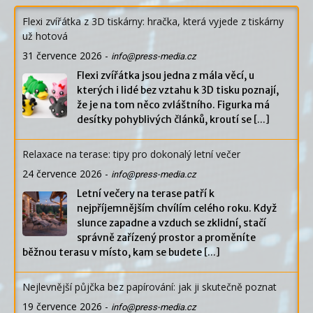
Flexi zvířátka z 3D tiskárny: hračka, která vyjede z tiskárny
už hotová
31 července 2026
-
info@press-media.cz
Flexi zvířátka jsou jedna z mála věcí, u
kterých i lidé bez vztahu k 3D tisku poznají,
že je na tom něco zvláštního. Figurka má
desítky pohyblivých článků, kroutí se
[...]
Relaxace na terase: tipy pro dokonalý letní večer
24 července 2026
-
info@press-media.cz
Letní večery na terase patří k
nejpříjemnějším chvílím celého roku. Když
slunce zapadne a vzduch se zklidní, stačí
správně zařízený prostor a proměníte
běžnou terasu v místo, kam se budete
[...]
Nejlevnější půjčka bez papírování: jak ji skutečně poznat
19 července 2026
-
info@press-media.cz