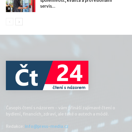
spolehlivost, kvalita a profesionální
servis...
Časopis čtení s názorem - vám přináší zajímavé čtení o
bydlení, financích, zdraví, ale také o autech a módě.
Redakce:
info@press-media.cz