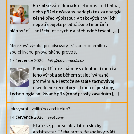
Rozbil se vám doma kotel uprostřed ledna,
nebo přišel nečekaný nedoplatek za energie
těsně před výplatou? V takových chvílích
nepotřebujete přednášku o finančním
plánování – potřebujete rychlé a přehledné řešení.
[...]
Nerezová výroba pro pivovary, základ moderního a
spolehlivého pivovarského provozu
17 července 2026
-
info@press-media.cz
Pivo patří mezi nápoje s dlouhou tradicí a
jeho výroba se během staletí výrazně
proměnila. Přestože se stále zachovávají
osvědčené receptury a tradiční postupy,
technologie používané při výrobě prošly zásadním
[...]
Jak vybrat kvalitního architekta?
14 července 2026
-
svet zeny
Ptáte se, proč se obrátit na služby
architekta? Třeba proto, že spoluvytváří