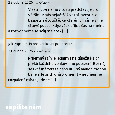
22 dubna 2026
-
svet zeny
Vlastnictví nemovitosti představuje pro
většinu z nás největší životní investici a
bezpečné útočiště, ke kterému máme silné
citové pouto. Když však přijde čas na změnu
a rozhodneme se svůj majetek
[...]
Jak zajistit stín pro venkovní posezení?
21 dubna 2026
-
svet zeny
Příjemný stín je jedním z nejdůležitějších
prvků každého venkovního posezení. Bez něj
se i krásná terasa nebo útulný balkon mohou
během letních dnů proměnit v nepříjemně
rozpálené místo, kde se
[...]
napište nám