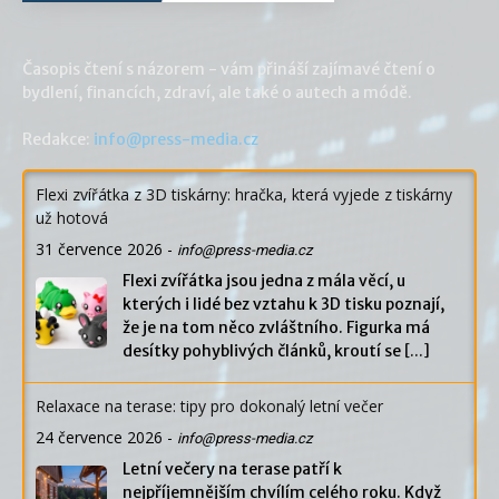
Časopis čtení s názorem - vám přináší zajímavé čtení o
bydlení, financích, zdraví, ale také o autech a módě.
Redakce:
info@press-media.cz
Flexi zvířátka z 3D tiskárny: hračka, která vyjede z tiskárny
už hotová
31 července 2026
-
info@press-media.cz
Flexi zvířátka jsou jedna z mála věcí, u
kterých i lidé bez vztahu k 3D tisku poznají,
že je na tom něco zvláštního. Figurka má
desítky pohyblivých článků, kroutí se
[...]
Relaxace na terase: tipy pro dokonalý letní večer
24 července 2026
-
info@press-media.cz
Letní večery na terase patří k
nejpříjemnějším chvílím celého roku. Když