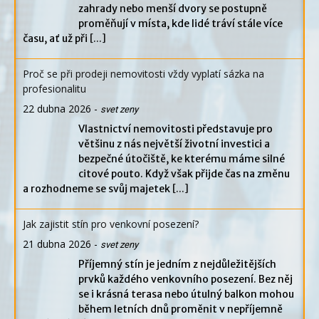
zahrady nebo menší dvory se postupně
proměňují v místa, kde lidé tráví stále více
času, ať už při
[...]
Proč se při prodeji nemovitosti vždy vyplatí sázka na
profesionalitu
22 dubna 2026
-
svet zeny
Vlastnictví nemovitosti představuje pro
většinu z nás největší životní investici a
bezpečné útočiště, ke kterému máme silné
citové pouto. Když však přijde čas na změnu
a rozhodneme se svůj majetek
[...]
Jak zajistit stín pro venkovní posezení?
21 dubna 2026
-
svet zeny
Příjemný stín je jedním z nejdůležitějších
prvků každého venkovního posezení. Bez něj
se i krásná terasa nebo útulný balkon mohou
během letních dnů proměnit v nepříjemně