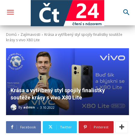
Domů
Zajímavosti
Krása a vytříbený styl spojily finalistky soutěže
krásy s vivo X80 Lite
Krása a vytříbený styl spojily finalistky
soutěže krásy s vivo X80 Lite
-
By
admin
3.10.2022
Facebook
Twitter
Pinterest