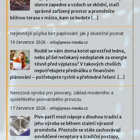
slunce zapadne a vzduch se zklidní, stačí
správně zařízený prostor a proměníte
běžnou terasu v místo, kam se budete
[...]
Nejlevnější půjčka bez papírování: jak ji skutečně poznat
19 července 2026
-
info@press-media.cz
Rozbil se vám doma kotel uprostřed ledna,
nebo přišel nečekaný nedoplatek za energie
těsně před výplatou? V takových chvílích
nepotřebujete přednášku o finančním
plánování – potřebujete rychlé a přehledné řešení.
[...]
Nerezová výroba pro pivovary, základ moderního a
spolehlivého pivovarského provozu
17 července 2026
-
info@press-media.cz
Pivo patří mezi nápoje s dlouhou tradicí a
jeho výroba se během staletí výrazně
proměnila. Přestože se stále zachovávají
osvědčené receptury a tradiční postupy,