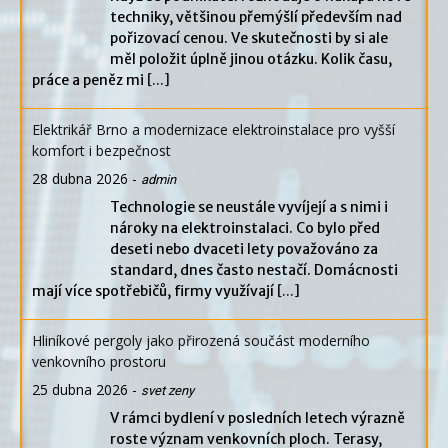
techniky, většinou přemýšlí především nad
pořizovací cenou. Ve skutečnosti by si ale
měl položit úplně jinou otázku. Kolik času,
práce a peněz mi
[...]
Elektrikář Brno a modernizace elektroinstalace pro vyšší
komfort i bezpečnost
28 dubna 2026
-
admin
Technologie se neustále vyvíjejí a s nimi i
nároky na elektroinstalaci. Co bylo před
deseti nebo dvaceti lety považováno za
standard, dnes často nestačí. Domácnosti
mají více spotřebičů, firmy využívají
[...]
Hliníkové pergoly jako přirozená součást moderního
venkovního prostoru
25 dubna 2026
-
svet zeny
V rámci bydlení v posledních letech výrazně
roste význam venkovních ploch. Terasy,