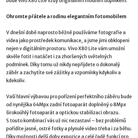
bude vivo X80 Lite vždy originálním módním doplňkem.
Ohromte přátele a rodinu elegantním fotomobilem
V dnešní době naprosto běžně používáme fotografie a
videa jako prostředek komunikace, a jsme jimi obklopeni
nejen v digitálním prostoru. Vivo X80 Lite vám umožní
skvěle fotit i natáčet i za zhoršených světelných
podmínek. Díky tomu už nikdy nepřijdete o dokonalý
záběr a zachytíte své zážitky a vzpomínky kdykoliv a
kdekoliv.
Vaší hlavní výbavou pro pořízení perfektního záběru bude
od nynějška 64Mpx zadní fotoaparát doplněný o 8Mpx
širokoúhlý fotoaparát a optickou stabilizaci obrazu.
S touto kombinací vás už nic nezastaví – bez problémů
pořídíte jasné, ostré fotky a plynulé video třeba i za běhu.
Díky možnosti delší doby expozice a celé řadě funkcí pro