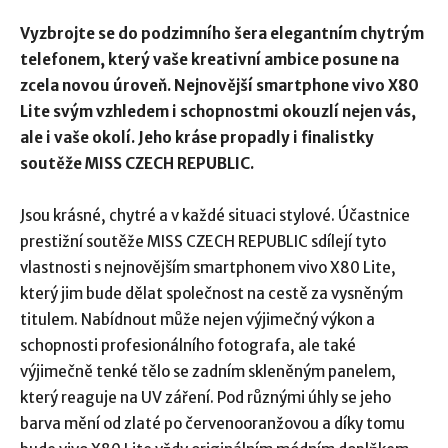
Vyzbrojte se do podzimního šera elegantním chytrým
telefonem, který vaše kreativní ambice posune na
zcela novou úroveň. Nejnovější smartphone vivo X80
Lite svým vzhledem i schopnostmi okouzlí nejen vás,
ale i vaše okolí. Jeho kráse propadly i finalistky
soutěže MISS CZECH REPUBLIC.
Jsou krásné, chytré a v každé situaci stylové. Účastnice
prestižní soutěže MISS CZECH REPUBLIC sdílejí tyto
vlastnosti s nejnovějším smartphonem vivo X80 Lite,
který jim bude dělat společnost na cestě za vysněným
titulem. Nabídnout může nejen výjimečný výkon a
schopnosti profesionálního fotografa, ale také
výjimečně tenké tělo se zadním skleněným panelem,
který reaguje na UV záření. Pod různými úhly se jeho
barva mění od zlaté po červenooranžovou a díky tomu