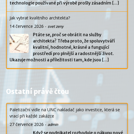
technologie používané při výrobě prošly zásadním
[...]
Jak vybrat kvalitního architekta?
14 července 2026
-
svet zeny
Ptáte se, proč se obrátit na služby
architekta? Třeba proto, že spoluvytváří
kvalitní, hodnotné, krásné a fungující
prostředí pro plnější a radostnější život.
Ukazuje možnosti a příležitosti tam, kde jsou
[...]
Ostatní právě čtou
Paletizační vidle na UNC nakladač jako investice, která se
vrací při každé zakázce
27 července 2026
-
admin
Když se podnikatel rozhoduje o nákupu nové