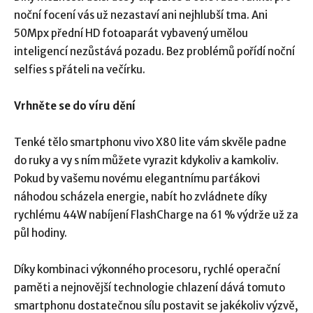
noční focení vás už nezastaví ani nejhlubší tma. Ani
50Mpx přední HD fotoaparát vybavený umělou
inteligencí nezůstává pozadu. Bez problémů pořídí noční
selfies s přáteli na večírku.
Vrhněte se do víru dění
Tenké tělo smartphonu vivo X80 lite vám skvěle padne
do ruky a vy s ním můžete vyrazit kdykoliv a kamkoliv.
Pokud by vašemu novému elegantnímu parťákovi
náhodou scházela energie, nabít ho zvládnete díky
rychlému 44W nabíjení FlashCharge na 61 % výdrže už za
půl hodiny.
Díky kombinaci výkonného procesoru, rychlé operační
paměti a nejnovější technologie chlazení dává tomuto
smartphonu dostatečnou sílu postavit se jakékoliv výzvě,