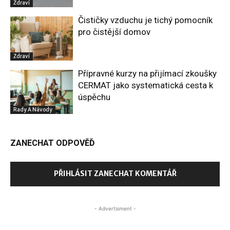
Zdraví
Čističky vzduchu je tichý pomocník
pro čistější domov
Zdraví
Přípravné kurzy na přijímací zkoušky
CERMAT jako systematická cesta k
úspěchu
Rady A Návody
ZANECHAT ODPOVĚĎ
PŘIHLÁSIT ZANECHAT KOMENTÁŘ
- Advertisment -