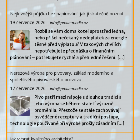
Nejlevnější půjčka bez papírování: jak ji skutečně poznat
19 července 2026
-
info@press-media.cz
Rozbil se vám doma kotel uprostřed ledna,
nebo přišel nečekaný nedoplatek za energie
těsně před výplatou? V takových chvílích
nepotřebujete přednášku o finančním
plánování – potřebujete rychlé a přehledné řešení.
[...]
Nerezová výroba pro pivovary, základ moderního a
spolehlivého pivovarského provozu
17 července 2026
-
info@press-media.cz
Pivo patří mezi nápoje s dlouhou tradicí a
jeho výroba se během staletí výrazně
proměnila. Přestože se stále zachovávají
osvědčené receptury a tradiční postupy,
technologie používané při výrobě prošly zásadním
[...]
Jak vybrat kvalitního architekta?