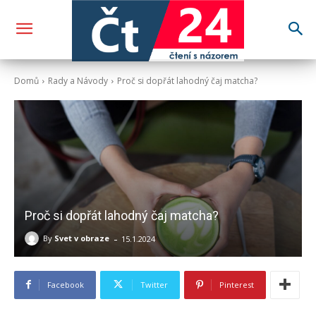
Domů
Rady a Návody
Proč si dopřát lahodný čaj matcha?
Proč si dopřát lahodný čaj matcha?
-
By
Svet v obraze
15.1.2024
Facebook
Twitter
Pinterest