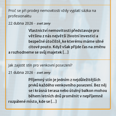
Proč se při prodeji nemovitosti vždy vyplatí sázka na
profesionalitu
22 dubna 2026
-
svet zeny
Vlastnictví nemovitosti představuje pro
většinu z nás největší životní investici a
bezpečné útočiště, ke kterému máme silné
citové pouto. Když však přijde čas na změnu
a rozhodneme se svůj majetek
[...]
Jak zajistit stín pro venkovní posezení?
21 dubna 2026
-
svet zeny
Příjemný stín je jedním z nejdůležitějších
prvků každého venkovního posezení. Bez něj
se i krásná terasa nebo útulný balkon mohou
během letních dnů proměnit v nepříjemně
rozpálené místo, kde se
[...]