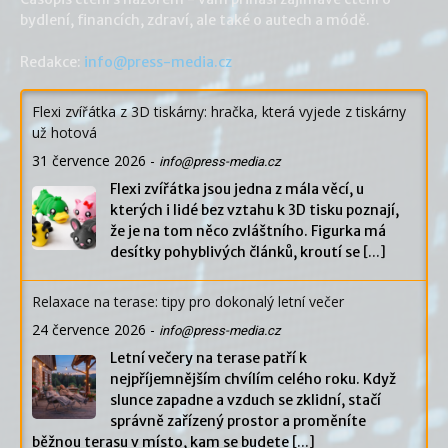
bydlení, financích, zdraví, ale také o autech a módě.
Redakce:
info@press-media.cz
Flexi zvířátka z 3D tiskárny: hračka, která vyjede z tiskárny
už hotová
31 července 2026
-
info@press-media.cz
Flexi zvířátka jsou jedna z mála věcí, u
kterých i lidé bez vztahu k 3D tisku poznají,
že je na tom něco zvláštního. Figurka má
desítky pohyblivých článků, kroutí se
[...]
Relaxace na terase: tipy pro dokonalý letní večer
24 července 2026
-
info@press-media.cz
Letní večery na terase patří k
nejpříjemnějším chvílím celého roku. Když
slunce zapadne a vzduch se zklidní, stačí
správně zařízený prostor a proměníte
běžnou terasu v místo, kam se budete
[...]