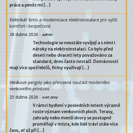
práce a peněz mi
[...]
Elektrikář Brno a modernizace elektroinstalace pro vyšší
komfort i bezpečnost
28 dubna 2026
-
admin
Technologie se neustále vyvíjejí a s nimi i
nároky na elektroinstalaci. Co bylo před
deseti nebo dvaceti lety považováno za
standard, dnes často nestačí. Domácnosti
mají více spotřebičů, firmy využívají
[...]
Hliníkové pergoly jako přirozená součást moderního
venkovního prostoru
25 dubna 2026
-
svet zeny
V rámci bydlení v posledních letech výrazně
roste význam venkovních ploch. Terasy,
zahrady nebo menší dvory se postupně
proměňují v místa, kde lidé tráví stále více
času, ať už při
[...]