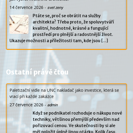
14 července 2026
-
svet zeny
Ptáte se, proč se obrátit na služby
architekta? Třeba proto, že spoluvytváří
kvalitní, hodnotné, krásné a fungující
prostředí pro plnější a radostnější život.
Ukazuje možnosti a příležitosti tam, kde jsou
[...]
Ostatní právě čtou
Paletizační vidle na UNC nakladač jako investice, která se
vrací při každé zakázce
27 července 2026
-
admin
Když se podnikatel rozhoduje o nákupu nové
techniky, většinou přemýšlí především nad
pořizovací cenou. Ve skutečnosti by si ale
měl položit úplně jinou otázku. Kolik času,