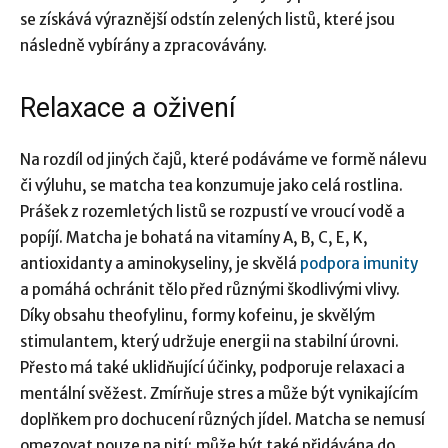
se získává výraznější odstín zelených listů, které jsou
následně vybírány a zpracovávány.
Relaxace a oživení
Na rozdíl od jiných čajů, které podáváme ve formě nálevu
či výluhu, se matcha tea konzumuje jako celá rostlina.
Prášek z rozemletých listů se rozpustí ve vroucí vodě a
popíjí. Matcha je bohatá na vitamíny A, B, C, E, K,
antioxidanty a aminokyseliny, je skvělá
podpora imunity
a pomáhá ochránit tělo před různými škodlivými vlivy.
Díky obsahu theofylinu, formy kofeinu, je skvělým
stimulantem, který udržuje energii na stabilní úrovni.
Přesto má také uklidňující účinky, podporuje relaxaci a
mentální svěžest. Zmírňuje stres a může být vynikajícím
doplňkem pro dochucení různých jídel. Matcha se nemusí
omezovat pouze na pití; může být také přidávána do