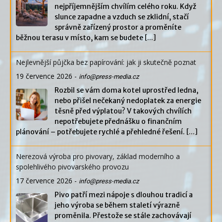
nejpříjemnějším chvílím celého roku. Když
slunce zapadne a vzduch se zklidní, stačí
správně zařízený prostor a proměníte
běžnou terasu v místo, kam se budete
[...]
Nejlevnější půjčka bez papírování: jak ji skutečně poznat
19 července 2026
-
info@press-media.cz
Rozbil se vám doma kotel uprostřed ledna,
nebo přišel nečekaný nedoplatek za energie
těsně před výplatou? V takových chvílích
nepotřebujete přednášku o finančním
plánování – potřebujete rychlé a přehledné řešení.
[...]
Nerezová výroba pro pivovary, základ moderního a
spolehlivého pivovarského provozu
17 července 2026
-
info@press-media.cz
Pivo patří mezi nápoje s dlouhou tradicí a
jeho výroba se během staletí výrazně
proměnila. Přestože se stále zachovávají