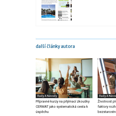
další články autora
Rady A Návody
Rady A Návo
Přípravné kurzy na přijímací zkoušky
Životnost pl
CERMAT jako systematická cesta k
faktory rozh
úspěchu
bezstarostn