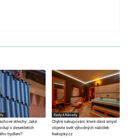
dy
Rady A Návody
echové střechy: Jaké
Chytré nakupování, které dává smysl:
odují o desetiletích
objevte svět výhodných nabídek
ého bydlení?
Nakupky.cz