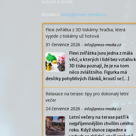
autech a módě.
Redakce:
info@press-media.cz
Flexi zvířátka z 3D tiskárny: hračka, která
vyjede z tiskárny už hotová
31 července 2026
-
info@press-media.cz
Flexi zvířátka jsou jedna z mála
věcí, u kterých i lidé bez vztahu k
3D tisku poznají, že je na tom
něco zvláštního. Figurka má
desítky pohyblivých článků, kroutí se
[...]
Relaxace na terase: tipy pro dokonalý letní
večer
24 července 2026
-
info@press-media.cz
Letní večery na terase patří k
nejpříjemnějším chvílím celého
roku. Když slunce zapadne a