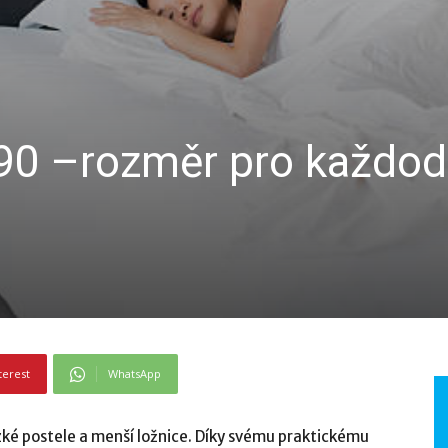
90 –rozměr pro každod
terest
WhatsApp
úzké postele a menší ložnice. Díky svému praktickému