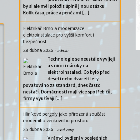
by si ale měl položit úplně jinou otázku.
Kolik času, práce a peněz mi
[...]
Elektrikář Brno a modernizace
elektroinstalace pro vyšší komfort i
bezpečnost
28 dubna 2026
-
admin
Technologie se neustále vyvíjejí
a s nimi i nároky na
elektroinstalaci. Co bylo před
deseti nebo dvaceti lety
považováno za standard, dnes často
nestačí. Domácnosti mají více spotřebičů,
firmy využívají
[...]
Hliníkové pergoly jako přirozená součást
moderního venkovního prostoru
25 dubna 2026
-
svet zeny
V rámci bydlení v posledních