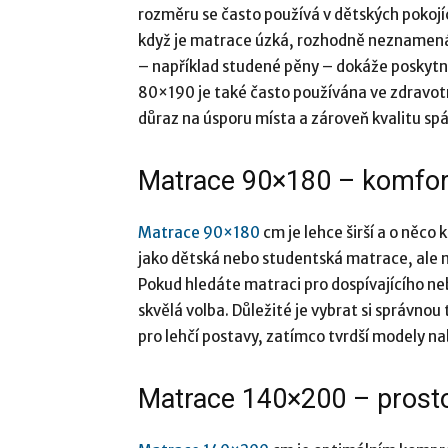
rozměru se často používá v dětských pokojíc
když je matrace úzká, rozhodně neznamená
– například studené pěny – dokáže poskytn
80×190 je také často používána ve zdravotn
důraz na úsporu místa a zároveň kvalitu sp
Matrace 90×180 – komfortn
Matrace 90×180
cm je lehce širší a o něco
jako dětská nebo studentská matrace, ale n
Pokud hledáte matraci pro dospívajícího n
skvělá volba. Důležité je vybrat si správno
pro lehčí postavy, zatímco tvrdší modely na
Matrace 140×200 – prostor