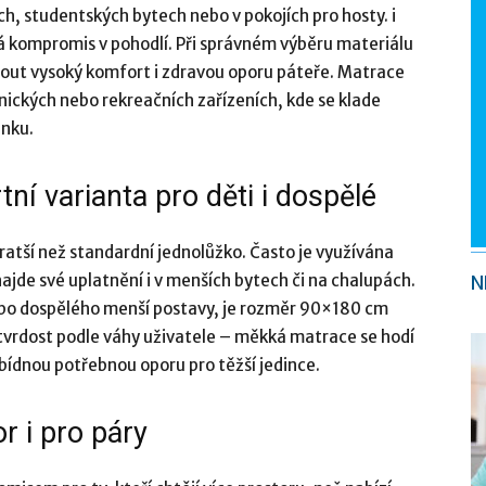
h, studentských bytech nebo v pokojích pro hosty. i
 kompromis v pohodlí. Při správném výběru materiálu
out vysoký komfort i zdravou oporu páteře. Matrace
ických nebo rekreačních zařízeních, kde se klade
ánku.
í varianta pro děti i dospělé
 kratší než standardní jednolůžko. Často je využívána
ajde své uplatnění i v menších bytech či na chalupách.
N
ebo dospělého menší postavy, je rozměr 90×180 cm
u tvrdost podle váhy uživatele – měkká matrace se hodí
bídnou potřebnou oporu pro těžší jedince.
 i pro páry