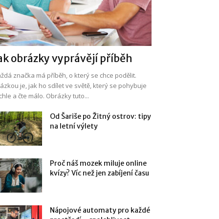
ak obrázky vyprávějí příběh
ždá značka má příběh, o který se chce podělit.
ázkou je, jak ho sdílet ve světě, který se pohybuje
chle a čte málo. Obrázky tuto...
Od Šariše po Žitný ostrov: tipy
na letní výlety
Proč náš mozek miluje online
kvízy? Víc než jen zabíjení času
Nápojové automaty pro každé