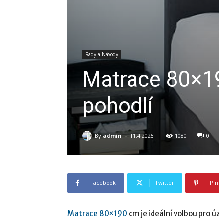
Rady a Návody
Matrace 80×1
pohodlí
-
By
admin
11.4.2025
1080
0
Facebook
Twitter
Pin
Matrace 80×190
cm je ideální volbou pro 