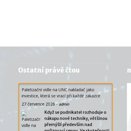
Ostatní právě čtou
n
Paletizační vidle na UNC nakladač jako
investice, která se vrací při každé zakázce
27 července 2026
-
admin
Když se podnikatel rozhoduje o
nákupu nové techniky, většinou
vé
přemýšlí především nad
pořizovací cenou. Ve skutečnosti