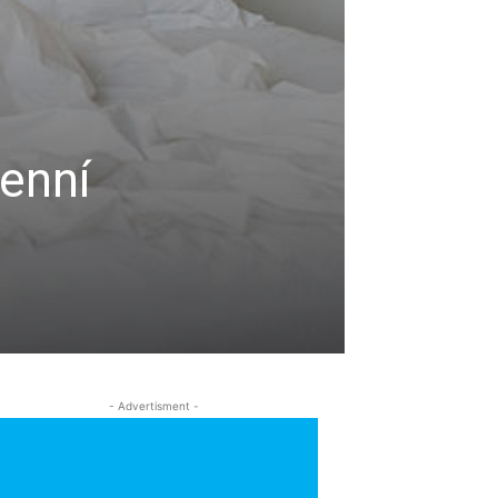
enní
- Advertisment -