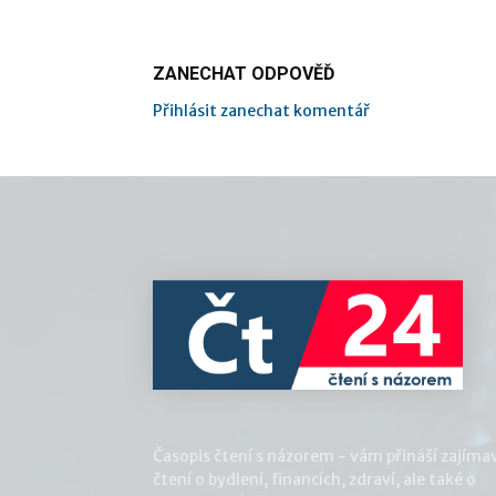
ZANECHAT ODPOVĚĎ
Přihlásit zanechat komentář
Časopis čtení s názorem - vám přináší zajíma
čtení o bydlení, financích, zdraví, ale také o