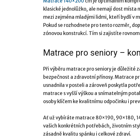
Matrace 140×200
cm je optimálním komprom
klasické jednolůžko, ale nemají dost místa
mezi zejména mladými lidmi, kteří bydlí v m
Pokud se rozhodnete pro tento rozměr, dopo
zónovou konstrukcí. Tím si zajistíte rovnom
Matrace pro seniory – ko
Při výběru matrace pro seniory je důležité 
bezpečnost a zdravotní přínosy. Matrace pro
usnadnila v posteli a zároveň poskytla pot
matrace s vyšší výškou a snímatelným potahe
osoby klíčem ke kvalitnímu odpočinku i pre
Ať už vybíráte matrace 80×190, 90×180, 14
vašich konkrétních potřebách, životním st
zásadně kvalitu spánku i celkové zdraví.