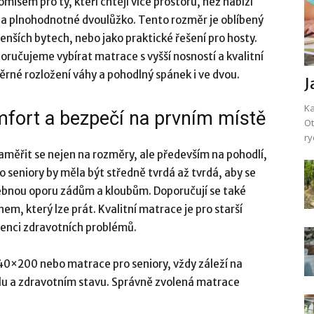
isem pro ty, kteří chtějí více prostoru, než nabízí
 na plnohodnotné dvoulůžko. Tento rozměr je oblíbený
enších bytech, nebo jako praktické řešení pro hosty.
ručujeme vybírat matrace s vyšší nosností a kvalitní
ěrné rozložení váhy a pohodlný spánek i ve dvou.
J
Ka
mfort a bezpečí na prvním místě
Ot
ry
zaměřit se nejen na rozměry, ale především na pohodlí,
 seniory by měla být středně tvrdá až tvrdá, aby se
řebnou oporu zádům a kloubům. Doporučují se také
m, který lze prát. Kvalitní matrace je pro starší
venci zdravotních problémů.
0×200 nebo matrace pro seniory, vždy záleží na
ylu a zdravotním stavu. Správně zvolená matrace