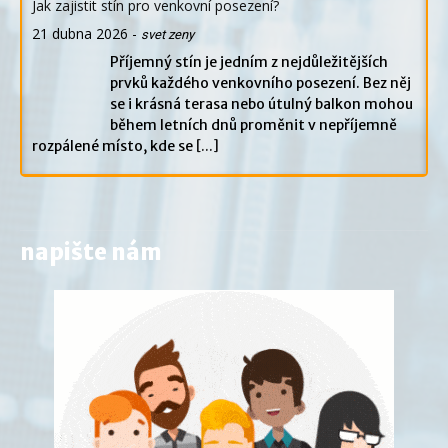
Jak zajistit stín pro venkovní posezení?
21 dubna 2026
-
svet zeny
Příjemný stín je jedním z nejdůležitějších
prvků každého venkovního posezení. Bez něj
se i krásná terasa nebo útulný balkon mohou
během letních dnů proměnit v nepříjemně
rozpálené místo, kde se
[...]
napište nám