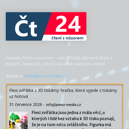
Časopis čtení s názorem - vám přináší zajímavé čtení o
bydlení, financích, zdraví, ale také o autech a módě.
Redakce:
info@press-media.cz
Flexi zvířátka z 3D tiskárny: hračka, která vyjede z tiskárny
už hotová
31 července 2026
-
info@press-media.cz
Flexi zvířátka jsou jedna z mála věcí, u
kterých i lidé bez vztahu k 3D tisku poznají,
že je na tom něco zvláštního. Figurka má