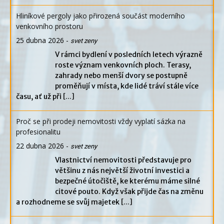
Hliníkové pergoly jako přirozená součást moderního
venkovního prostoru
25 dubna 2026
-
svet zeny
V rámci bydlení v posledních letech výrazně
roste význam venkovních ploch. Terasy,
zahrady nebo menší dvory se postupně
proměňují v místa, kde lidé tráví stále více
času, ať už při
[...]
Proč se při prodeji nemovitosti vždy vyplatí sázka na
profesionalitu
22 dubna 2026
-
svet zeny
Vlastnictví nemovitosti představuje pro
většinu z nás největší životní investici a
bezpečné útočiště, ke kterému máme silné
citové pouto. Když však přijde čas na změnu
a rozhodneme se svůj majetek
[...]