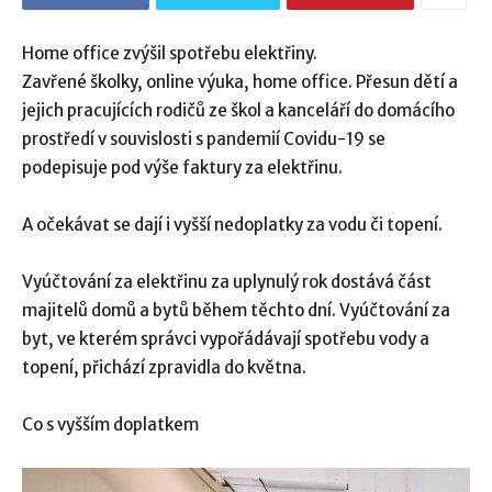
Home office zvýšil spotřebu elektřiny.
Zavřené školky, online výuka, home office. Přesun dětí a
jejich pracujících rodičů ze škol a kanceláří do domácího
prostředí v souvislosti s pandemií Covidu-19 se
podepisuje pod výše faktury za elektřinu.
A očekávat se dají i vyšší nedoplatky za vodu či topení.
Vyúčtování za elektřinu za uplynulý rok dostává část
majitelů domů a bytů během těchto dní. Vyúčtování za
byt, ve kterém správci vypořádávají spotřebu vody a
topení, přichází zpravidla do května.
Co s vyšším doplatkem