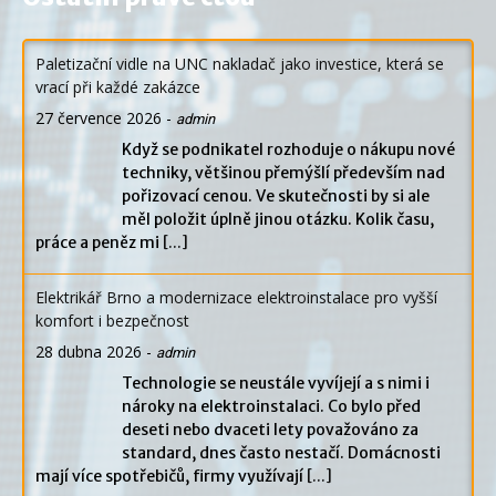
Paletizační vidle na UNC nakladač jako investice, která se
vrací při každé zakázce
27 července 2026
-
admin
Když se podnikatel rozhoduje o nákupu nové
techniky, většinou přemýšlí především nad
pořizovací cenou. Ve skutečnosti by si ale
měl položit úplně jinou otázku. Kolik času,
práce a peněz mi
[...]
Elektrikář Brno a modernizace elektroinstalace pro vyšší
komfort i bezpečnost
28 dubna 2026
-
admin
Technologie se neustále vyvíjejí a s nimi i
nároky na elektroinstalaci. Co bylo před
deseti nebo dvaceti lety považováno za
standard, dnes často nestačí. Domácnosti
mají více spotřebičů, firmy využívají
[...]