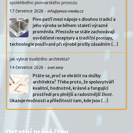
spolehlivého pivovarského provozu
17 července 2026
-
info@press-media.cz
Pivo patří mezi nápoje s dlouhou tradicí a
jeho výroba se během staletí výrazně
proměnila. Přestože se stále zachovávají
osvědčené receptury a tradiční postupy,
technologie používané při výrobě prošly zásadním
[...]
Jak vybrat kvalitního architekta?
14 července 2026
-
svet zeny
Ptáte se, proč se obrátit na služby
architekta? Třeba proto, že spoluvytváří
kvalitní, hodnotné, krásné a fungující
prostředí pro plnější a radostnější život.
Ukazuje možnosti a příležitosti tam, kde jsou
[...]
Ostatní právě čtou