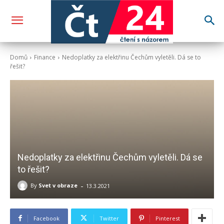
Domů
Finance
Nedoplatky za elektřinu Čechům vyletěli. Dá se to
řešit?
Nedoplatky za elektřinu Čechům vyletěli. Dá se
to řešit?
-
By
Svet v obraze
13.3.2021
Facebook
Twitter
Pinterest