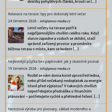
desítky pohyblivých článků, kroutí se
[...]
Relaxace na terase: tipy pro dokonalý letní večer
24 července 2026
-
info@press-media.cz
Letní večery na terase patří k
nejpříjemnějším chvílím celého roku. Když
slunce zapadne a vzduch se zklidní, stačí
správně zařízený prostor a proměníte
běžnou terasu v místo, kam se budete
[...]
Nejlevnější půjčka bez papírování: jak ji skutečně poznat
19 července 2026
-
info@press-media.cz
Rozbil se vám doma kotel uprostřed ledna,
nebo přišel nečekaný nedoplatek za energie
těsně před výplatou? V takových chvílích
nepotřebujete přednášku o finančním
plánování – potřebujete rychlé a přehledné řešení.
[...]
Nerezová výroba pro pivovary, základ moderního a