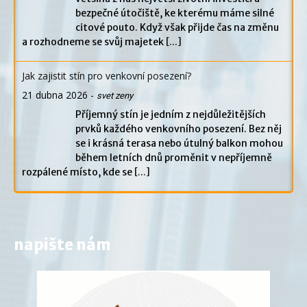
bezpečné útočiště, ke kterému máme silné
citové pouto. Když však přijde čas na změnu
a rozhodneme se svůj majetek
[...]
Jak zajistit stín pro venkovní posezení?
21 dubna 2026
-
svet zeny
Příjemný stín je jedním z nejdůležitějších
prvků každého venkovního posezení. Bez něj
se i krásná terasa nebo útulný balkon mohou
během letních dnů proměnit v nepříjemně
rozpálené místo, kde se
[...]
napište nám