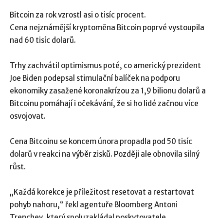
Bitcoin za rok vzrostl asi o tisíc procent.
Cena nejznámější kryptoměna Bitcoin poprvé vystoupila
nad 60 tisíc dolarů.
Trhy zachvátil optimismus poté, co americký prezident
Joe Biden podepsal stimulační balíček na podporu
ekonomiky zasažené koronakrízou za 1,9 bilionu dolarů a
Bitcoinu pomáhají i očekávání, že si ho lidé začnou více
osvojovat.
Cena Bitcoinu se koncem února propadla pod 50 tisíc
dolarů v reakci na výběr zisků. Později ale obnovila silný
růst.
„Každá korekce je příležitost resetovat a restartovat
pohyb nahoru,“ řekl agentuře Bloomberg Antoni
Trenchev, který spoluzakládal poskytovatele