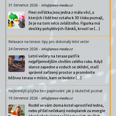
31 července 2026
-
info@press-media.cz
Flexi zvířátka jsou jedna z mála věcí, u
kterých i lidé bez vztahu k 3D tisku poznají,
že je na tom něco zvláštního. Figurka má
desítky pohyblivých článků, kroutí se
[...]
Relaxace na terase: tipy pro dokonalý letní večer
24 července 2026
-
info@press-media.cz
Letní večery na terase patří k
nejpříjemnějším chvílím celého roku. Když
slunce zapadne a vzduch se zklidní, stačí
správně zařízený prostor a proměníte
běžnou terasu v místo, kam se budete
[...]
Nejlevnější půjčka bez papírování: jak ji skutečně poznat
19 července 2026
-
info@press-media.cz
Rozbil se vám doma kotel uprostřed ledna,
nebo přišel nečekaný nedoplatek za energie