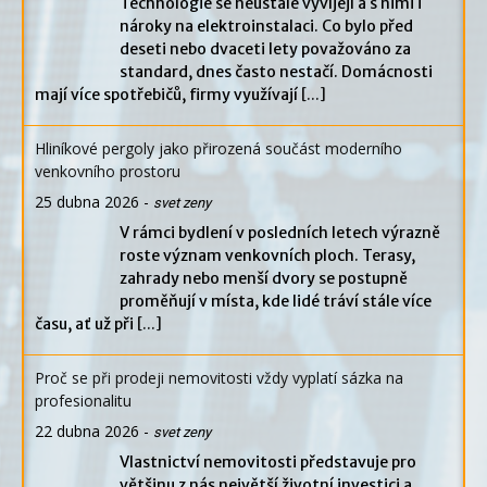
Technologie se neustále vyvíjejí a s nimi i
nároky na elektroinstalaci. Co bylo před
deseti nebo dvaceti lety považováno za
standard, dnes často nestačí. Domácnosti
mají více spotřebičů, firmy využívají
[...]
Hliníkové pergoly jako přirozená součást moderního
venkovního prostoru
25 dubna 2026
-
svet zeny
V rámci bydlení v posledních letech výrazně
roste význam venkovních ploch. Terasy,
zahrady nebo menší dvory se postupně
proměňují v místa, kde lidé tráví stále více
času, ať už při
[...]
Proč se při prodeji nemovitosti vždy vyplatí sázka na
profesionalitu
22 dubna 2026
-
svet zeny
Vlastnictví nemovitosti představuje pro
většinu z nás největší životní investici a