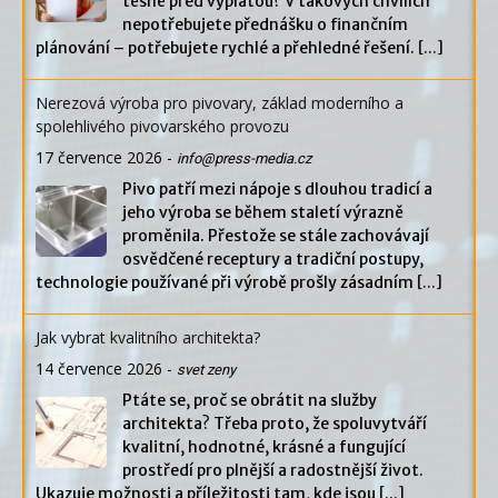
těsně před výplatou? V takových chvílích
nepotřebujete přednášku o finančním
plánování – potřebujete rychlé a přehledné řešení.
[...]
Nerezová výroba pro pivovary, základ moderního a
spolehlivého pivovarského provozu
17 července 2026
-
info@press-media.cz
Pivo patří mezi nápoje s dlouhou tradicí a
jeho výroba se během staletí výrazně
proměnila. Přestože se stále zachovávají
osvědčené receptury a tradiční postupy,
technologie používané při výrobě prošly zásadním
[...]
Jak vybrat kvalitního architekta?
14 července 2026
-
svet zeny
Ptáte se, proč se obrátit na služby
architekta? Třeba proto, že spoluvytváří
kvalitní, hodnotné, krásné a fungující
prostředí pro plnější a radostnější život.
Ukazuje možnosti a příležitosti tam, kde jsou
[...]