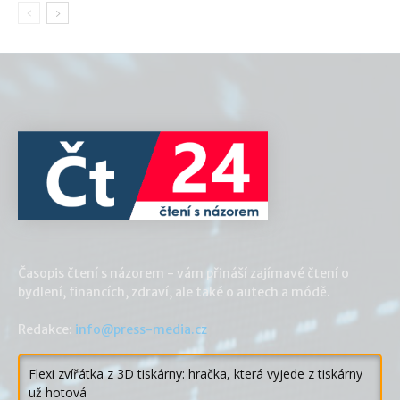
Časopis čtení s názorem - vám přináší zajímavé čtení o
bydlení, financích, zdraví, ale také o autech a módě.
Redakce:
info@press-media.cz
Flexi zvířátka z 3D tiskárny: hračka, která vyjede z tiskárny
už hotová