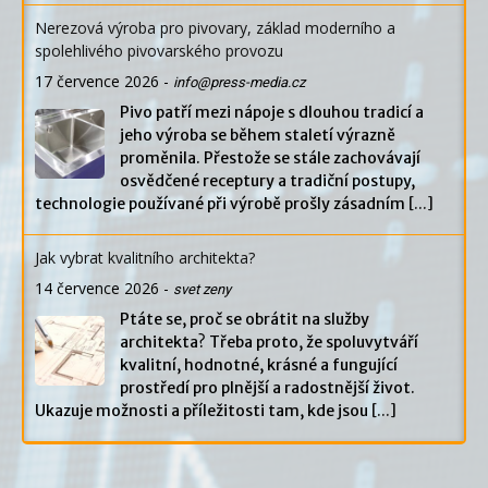
Nerezová výroba pro pivovary, základ moderního a
spolehlivého pivovarského provozu
17 července 2026
-
info@press-media.cz
Pivo patří mezi nápoje s dlouhou tradicí a
jeho výroba se během staletí výrazně
proměnila. Přestože se stále zachovávají
osvědčené receptury a tradiční postupy,
technologie používané při výrobě prošly zásadním
[...]
Jak vybrat kvalitního architekta?
14 července 2026
-
svet zeny
Ptáte se, proč se obrátit na služby
architekta? Třeba proto, že spoluvytváří
kvalitní, hodnotné, krásné a fungující
prostředí pro plnější a radostnější život.
Ukazuje možnosti a příležitosti tam, kde jsou
[...]