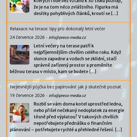
kterých i lidé bez vztahu k 3D tisku poznají,
že je na tom něco zvláštního. Figurka má
desítky pohyblivých článků, kroutí se
[...]
Relaxace na terase: tipy pro dokonalý letní večer
24 července 2026
-
info@press-media.cz
Letní večery na terase patří k
nejpříjemnějším chvílím celého roku. Když
slunce zapadne a vzduch se zklidní, stačí
správně zařízený prostor a proměníte
běžnou terasu v místo, kam se budete
[...]
Nejlevnější půjčka bez papírování: jak ji skutečně poznat
19 července 2026
-
info@press-media.cz
Rozbil se vám doma kotel uprostřed ledna,
nebo přišel nečekaný nedoplatek za energie
těsně před výplatou? V takových chvílích
nepotřebujete přednášku o finančním
plánování – potřebujete rychlé a přehledné řešení.
[...]