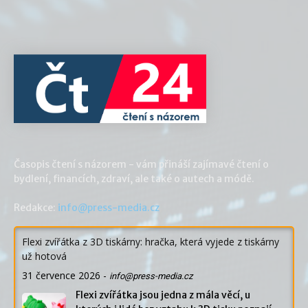
Časopis čtení s názorem - vám přináší zajímavé čtení o
bydlení, financích, zdraví, ale také o autech a módě.
Redakce:
info@press-media.cz
Flexi zvířátka z 3D tiskárny: hračka, která vyjede z tiskárny
už hotová
31 července 2026
-
info@press-media.cz
Flexi zvířátka jsou jedna z mála věcí, u