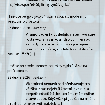
mají více spotřebičů, firmy využívají
[...]
Hliníkové pergoly jako přirozená součást moderního
venkovního prostoru
25 dubna 2026
-
svet zeny
V rámci bydlení v posledních letech výrazně
roste význam venkovních ploch. Terasy,
zahrady nebo menší dvory se postupně
proměňují v místa, kde lidé tráví stále více
času, ať už při
[...]
Proč se při prodeji nemovitosti vždy vyplatí sázka na
profesionalitu
22 dubna 2026
-
svet zeny
Vlastnictví nemovitosti představuje pro
většinu z nás největší životní investici a
bezpečné útočiště, ke kterému máme silné
citové pouto. Když však přijde čas na změnu
a rozhodneme se svůj majetek
[...]