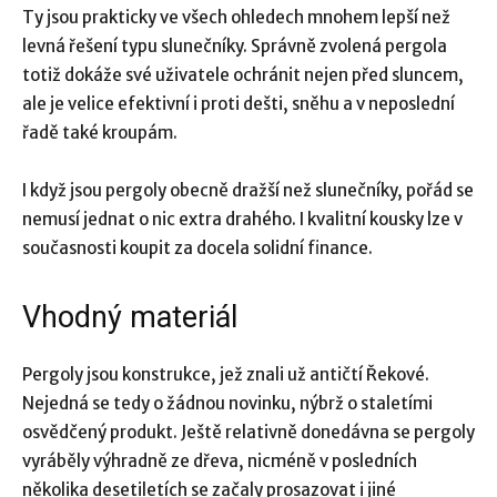
Ty jsou prakticky ve všech ohledech mnohem lepší než
levná řešení typu slunečníky. Správně zvolená pergola
totiž dokáže své uživatele ochránit nejen před sluncem,
ale je velice efektivní i proti dešti, sněhu a v neposlední
řadě také kroupám.
I když jsou pergoly obecně dražší než slunečníky, pořád se
nemusí jednat o nic extra drahého. I kvalitní kousky lze v
současnosti koupit za docela solidní finance.
Vhodný materiál
Pergoly jsou konstrukce, jež znali už antičtí Řekové.
Nejedná se tedy o žádnou novinku, nýbrž o staletími
osvědčený produkt. Ještě relativně donedávna se pergoly
vyráběly výhradně ze dřeva, nicméně v posledních
několika desetiletích se začaly prosazovat i jiné