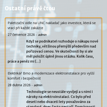
Ostatní právě čtou
Paletizační vidle na UNC nakladač jako investice, která se
vrací při každé zakázce
27 července 2026
-
admin
Když se podnikatel rozhoduje o nákupu nové
techniky, většinou přemýšlí především nad
pořizovací cenou. Ve skutečnosti by si ale
měl položit úplně jinou otázku. Kolik času,
práce a peněz mi
[...]
Elektrikář Brno a modernizace elektroinstalace pro vyšší
komfort i bezpečnost
28 dubna 2026
-
admin
Technologie se neustále vyvíjejí a s nimi i
nároky na elektroinstalaci. Co bylo před
deseti nebo dvaceti lety považováno za
standard, dnes často nestačí. Domácnosti