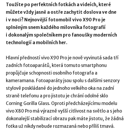
Toužíte po perfektních fotkách a videích, které
můžete vždy jasně a ostře zachytit doslova ve dne
i v noci? Nejnovější fotomobil vivo X90 Pro je
splněným snem každého milovníka fotografií
i dokonalým společníkem pro fanoušky moderních
technologií a mobilních her.
Hlavní předností vivo X90 Pro je nově vyvinutá sada tří
zadních fotoaparátů, která tomuto smartphonu
propůjčuje schopnosti osobního fotografa a
kameramana. Fotoaparáty jsou spolu s dalšími senzory
stylově poskládané do jednoho velkého oka na zadní
straně telefonu a pro jistotu je chrání odolné sklo
Corning Gorilla Glass. Oproti předcházejícímu modelu
vivo X80 Pro má výrazně vyšší citlivost na světlo a s jeho
dokonalejší stabilizací obrazu pak máte jistotu, že žádná
fotka už nikdy nebude rozmazaná nebo příliš tmavá.