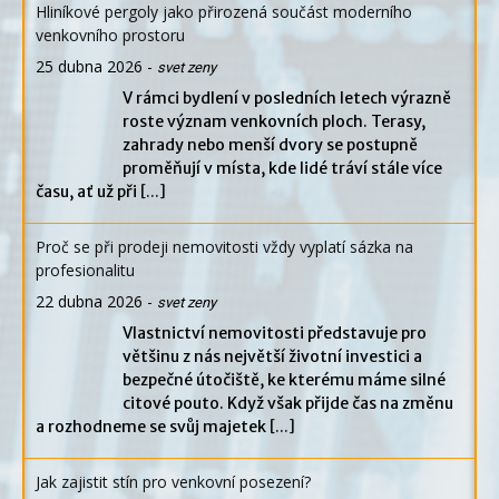
Hliníkové pergoly jako přirozená součást moderního
venkovního prostoru
25 dubna 2026
-
svet zeny
V rámci bydlení v posledních letech výrazně
roste význam venkovních ploch. Terasy,
zahrady nebo menší dvory se postupně
proměňují v místa, kde lidé tráví stále více
času, ať už při
[...]
Proč se při prodeji nemovitosti vždy vyplatí sázka na
profesionalitu
22 dubna 2026
-
svet zeny
Vlastnictví nemovitosti představuje pro
většinu z nás největší životní investici a
bezpečné útočiště, ke kterému máme silné
citové pouto. Když však přijde čas na změnu
a rozhodneme se svůj majetek
[...]
Jak zajistit stín pro venkovní posezení?