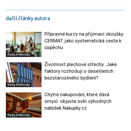
další články autora
Přípravné kurzy na přijímací zkoušky
CERMAT jako systematická cesta k
úspěchu
Rady A Návody
Životnost plechové střechy: Jaké
faktory rozhodují o desetiletích
bezstarostného bydlení?
Rady A Návody
Chytré nakupování, které dává
smysl: objevte svět výhodných
nabídek Nakupky.cz
Rady A Návody