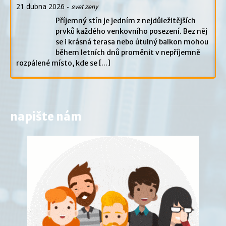
21 dubna 2026
-
svet zeny
Příjemný stín je jedním z nejdůležitějších
prvků každého venkovního posezení. Bez něj
se i krásná terasa nebo útulný balkon mohou
během letních dnů proměnit v nepříjemně
rozpálené místo, kde se
[...]
napište nám