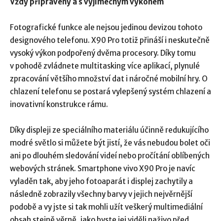
Vždy připravený a s výjimečným výkonem
Fotografické funkce ale nejsou jedinou devizou tohoto
designového telefonu. X90 Pro totiž přináší i neskutečně
vysoký výkon podpořený dvěma procesory. Díky tomu
v pohodě zvládnete multitasking více aplikací, plynulé
zpracování většího množství dat i náročné mobilní hry. O
chlazení telefonu se postará vylepšený systém chlazení a
inovativní konstrukce rámu.
Díky displeji ze speciálního materiálu účinně redukujícího
modré světlo si můžete být jistí, že vás nebudou bolet oči
ani po dlouhém sledování videí nebo pročítání oblíbených
webových stránek. Smartphone vivo X90 Pro je navíc
vyladěn tak, aby jeho fotoaparát i displej zachytily a
následně zobrazily všechny barvy v jejich nejvěrnější
podobě a vy jste si tak mohli užít veškerý multimediální
obsah stejně věrně, jako byste jej viděli naživo před