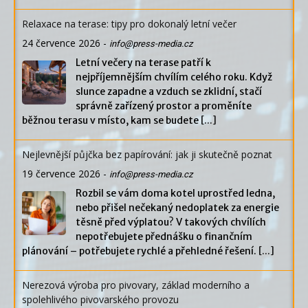
Relaxace na terase: tipy pro dokonalý letní večer
24 července 2026
-
info@press-media.cz
Letní večery na terase patří k
nejpříjemnějším chvílím celého roku. Když
slunce zapadne a vzduch se zklidní, stačí
správně zařízený prostor a proměníte
běžnou terasu v místo, kam se budete
[...]
Nejlevnější půjčka bez papírování: jak ji skutečně poznat
19 července 2026
-
info@press-media.cz
Rozbil se vám doma kotel uprostřed ledna,
nebo přišel nečekaný nedoplatek za energie
těsně před výplatou? V takových chvílích
nepotřebujete přednášku o finančním
plánování – potřebujete rychlé a přehledné řešení.
[...]
Nerezová výroba pro pivovary, základ moderního a
spolehlivého pivovarského provozu