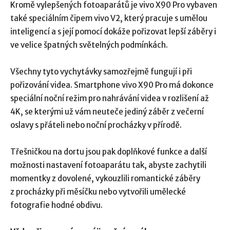
Kromě vylepšených fotoaparátů je vivo X90 Pro vybaven
také speciálním čipem vivo V2, který pracuje s umělou
inteligencí a s její pomocí dokáže pořizovat lepší záběry i
ve velice špatných světelných podmínkách.
Všechny tyto vychytávky samozřejmě fungují i při
pořizování videa. Smartphone vivo X90 Pro má dokonce
speciální noční režim pro nahrávání videa v rozlišení až
4K, se kterými už vám neuteče jediný záběr z večerní
oslavy s přáteli nebo noční procházky v přírodě.
Třešničkou na dortu jsou pak doplňkové funkce a další
možnosti nastavení fotoaparátu tak, abyste zachytili
momentky z dovolené, vykouzlili romantické záběry
z procházky při měsíčku nebo vytvořili umělecké
fotografie hodné obdivu.