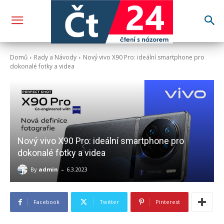
Domů
Rady a Návody
Nový vivo X90 Pro: ideální smartphone pro
dokonalé fotky a videa
Nový vivo X90 Pro: ideální smartphone pro
dokonalé fotky a videa
-
By
admin
6.3.2023
Facebook
Twitter
Pinterest