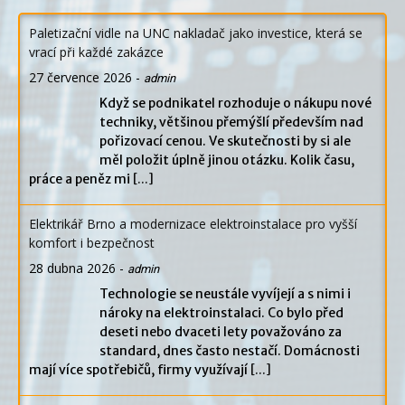
Paletizační vidle na UNC nakladač jako investice, která se
vrací při každé zakázce
27 července 2026
-
admin
Když se podnikatel rozhoduje o nákupu nové
techniky, většinou přemýšlí především nad
pořizovací cenou. Ve skutečnosti by si ale
měl položit úplně jinou otázku. Kolik času,
práce a peněz mi
[...]
Elektrikář Brno a modernizace elektroinstalace pro vyšší
komfort i bezpečnost
28 dubna 2026
-
admin
Technologie se neustále vyvíjejí a s nimi i
nároky na elektroinstalaci. Co bylo před
deseti nebo dvaceti lety považováno za
standard, dnes často nestačí. Domácnosti
mají více spotřebičů, firmy využívají
[...]