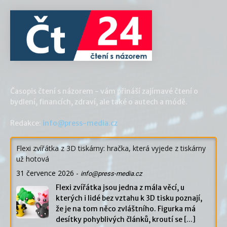
Časopis čtení s názorem - vám přináší zajímavé čtení o
bydlení, financích, zdraví, ale také o autech a módě.
Redakce:
info@press-media.cz
Flexi zvířátka z 3D tiskárny: hračka, která vyjede z tiskárny
už hotová
31 července 2026
-
info@press-media.cz
Flexi zvířátka jsou jedna z mála věcí, u
kterých i lidé bez vztahu k 3D tisku poznají,
že je na tom něco zvláštního. Figurka má
desítky pohyblivých článků, kroutí se
[...]