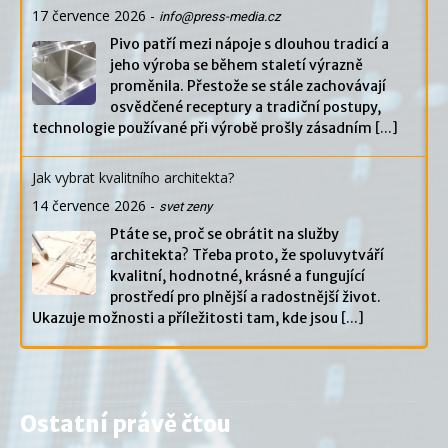
17 července 2026
-
info@press-media.cz
Pivo patří mezi nápoje s dlouhou tradicí a
jeho výroba se během staletí výrazně
proměnila. Přestože se stále zachovávají
osvědčené receptury a tradiční postupy,
technologie používané při výrobě prošly zásadním
[...]
Jak vybrat kvalitního architekta?
14 července 2026
-
svet zeny
Ptáte se, proč se obrátit na služby
architekta? Třeba proto, že spoluvytváří
kvalitní, hodnotné, krásné a fungující
prostředí pro plnější a radostnější život.
Ukazuje možnosti a příležitosti tam, kde jsou
[...]
Ostatní právě čtou